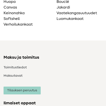
Huopa
Bouclé
Canvas
Jakardi
Keinonahka
Vaatekangasuutuudet
Softshell
Luomukankaat
Verhoilukankaat
Maksu ja toimitus
Toimitustiedot
Maksutavat
Tilauksen peruutus
Ilmaiset oppaat