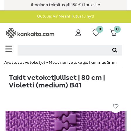
Ilmainen toimitus yli 150 € tilauksille
Uutuus: Air Mesh! Tutustu nyt!
0
0
☰
Avattavat vetoketjut - Muovinen vetoketju, hammas 5mm
Takit vetoketjulliset | 80 cm |
Violetti (medium) B41