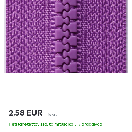
2,58 EUR
sis. ALV
Heti lähetettävissä, toimitusaika 5–7 arkipäivää