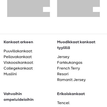
Kankaat arkeen
Muodikkaat kankaat
tyylillä
Puuvillakankaat
Pellavakankaat
Jersey
Viskoosikankaat
Farkkukangas
Collegekankaat
French Terry
Musliini
Resori
Romanit Jersey
Vahvoihin
Erikoiskankaat
ompeluideioihin
Tencel