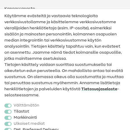
Kangassanasto
Käytämme evästeitä ja vastaavia teknologioita
Ompelusanasto
verkkosivustollamme ja käsittelemme verkkosivustomme
vierailijoiden henkilötietoja (esim. IP-osoite), esimerkiksi
Ompeluohjeet
sisällön ja mainosten personointiin, kolmannen osapuolen
median integrointiin tai verkkosivustomme käytön
Apua ja yhteystiedot
analysointiin. Tietojen käsittely tapahtuu vain, kun evästeet
on asennettu. Jaamme nämä tiedot kolmansille osapuolille,
Yhteystiedot
jotka mainitsemme asetuksissa.
Tietoa omistajanvaihdoksesta
Tietojen käsittely voidaan suorittaa suostumuksella tai
oikeutetun edun perusteella. On mahdollista antaa tai evätä
FAQ
suostumus. On olemassa oikeus olla suostumatta ja muuttaa
tai peruuttaa suostumus myöhemmin. Annamme lisätietoja
Peruutusoikeus
henkilötietojen ja palveluiden käytöstä
Tietosuojaseloste
-
Suosittu
selosteessamme.
Välttämätön
Kankaat
Tilastot
Markkinointi
Ompelutarvikkeet
Ulkoiset mediat
Ale
DHL Preferred Delivery