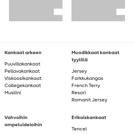
Kankaat arkeen
Muodikkaat kankaat
tyylillä
Puuvillakankaat
Pellavakankaat
Jersey
Viskoosikankaat
Farkkukangas
Collegekankaat
French Terry
Musliini
Resori
Romanit Jersey
Vahvoihin
Erikoiskankaat
ompeluideioihin
Tencel