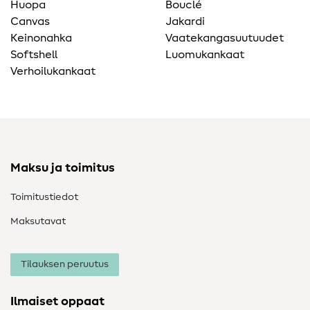
Huopa
Bouclé
Canvas
Jakardi
Keinonahka
Vaatekangasuutuudet
Softshell
Luomukankaat
Verhoilukankaat
Maksu ja toimitus
Toimitustiedot
Maksutavat
Tilauksen peruutus
Ilmaiset oppaat