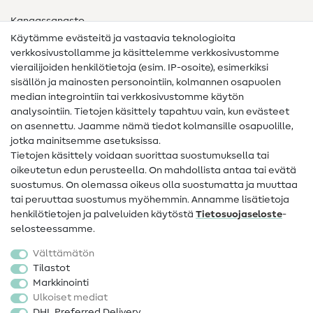
Kangassanasto
Käytämme evästeitä ja vastaavia teknologioita
Ompelusanasto
verkkosivustollamme ja käsittelemme verkkosivustomme
vierailijoiden henkilötietoja (esim. IP-osoite), esimerkiksi
Ompeluohjeet
sisällön ja mainosten personointiin, kolmannen osapuolen
median integrointiin tai verkkosivustomme käytön
Apua ja yhteystiedot
analysointiin. Tietojen käsittely tapahtuu vain, kun evästeet
on asennettu. Jaamme nämä tiedot kolmansille osapuolille,
Yhteystiedot
jotka mainitsemme asetuksissa.
Tietoa omistajanvaihdoksesta
Tietojen käsittely voidaan suorittaa suostumuksella tai
oikeutetun edun perusteella. On mahdollista antaa tai evätä
FAQ
suostumus. On olemassa oikeus olla suostumatta ja muuttaa
tai peruuttaa suostumus myöhemmin. Annamme lisätietoja
Peruutusoikeus
henkilötietojen ja palveluiden käytöstä
Tietosuojaseloste
-
Suosittu
selosteessamme.
Välttämätön
Kankaat
Tilastot
Markkinointi
Ompelutarvikkeet
Ulkoiset mediat
Ale
DHL Preferred Delivery