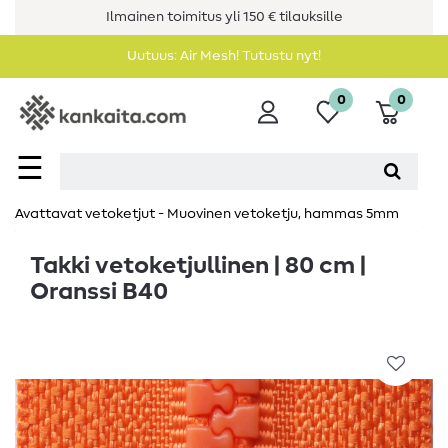
Ilmainen toimitus yli 150 € tilauksille
Uutuus: Air Mesh! Tutustu nyt!
0
0
☰
Avattavat vetoketjut - Muovinen vetoketju, hammas 5mm
Takki vetoketjullinen | 80 cm |
Oranssi B40