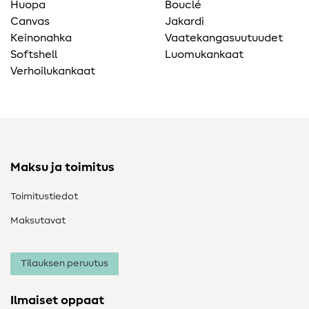
Huopa
Bouclé
Canvas
Jakardi
Keinonahka
Vaatekangasuutuudet
Softshell
Luomukankaat
Verhoilukankaat
Maksu ja toimitus
Toimitustiedot
Maksutavat
Tilauksen peruutus
Ilmaiset oppaat