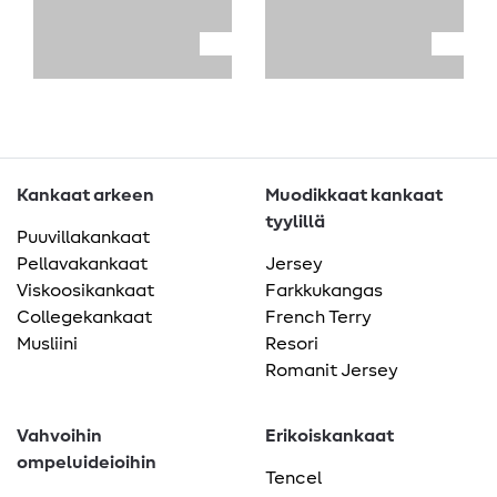
Kankaat arkeen
Muodikkaat kankaat
tyylillä
Puuvillakankaat
Pellavakankaat
Jersey
Viskoosikankaat
Farkkukangas
Collegekankaat
French Terry
Musliini
Resori
Romanit Jersey
Vahvoihin
Erikoiskankaat
ompeluideioihin
Tencel