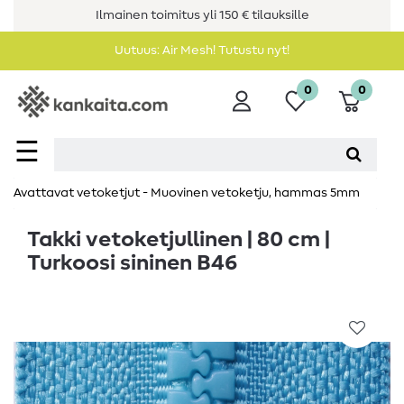
Ilmainen toimitus yli 150 € tilauksille
Uutuus: Air Mesh! Tutustu nyt!
0
0
☰
Avattavat vetoketjut - Muovinen vetoketju, hammas 5mm
Takki vetoketjullinen | 80 cm |
Turkoosi sininen B46