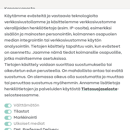
Kangassanasto
Käytämme evästeitä ja vastaavia teknologioita
Ompelusanasto
verkkosivustollamme ja käsittelemme verkkosivustomme
vierailijoiden henkilötietoja (esim. IP-osoite), esimerkiksi
Ompeluohjeet
sisällön ja mainosten personointiin, kolmannen osapuolen
median integrointiin tai verkkosivustomme käytön
Apua ja yhteystiedot
analysointiin. Tietojen käsittely tapahtuu vain, kun evästeet
on asennettu. Jaamme nämä tiedot kolmansille osapuolille,
Yhteystiedot
jotka mainitsemme asetuksissa.
Tietoa omistajanvaihdoksesta
Tietojen käsittely voidaan suorittaa suostumuksella tai
oikeutetun edun perusteella. On mahdollista antaa tai evätä
FAQ
suostumus. On olemassa oikeus olla suostumatta ja muuttaa
tai peruuttaa suostumus myöhemmin. Annamme lisätietoja
Peruutusoikeus
henkilötietojen ja palveluiden käytöstä
Tietosuojaseloste
-
Suosittu
selosteessamme.
Välttämätön
Kankaat
Tilastot
Markkinointi
Ompelutarvikkeet
Ulkoiset mediat
Ale
DHL Preferred Delivery