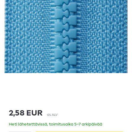
2,58 EUR
sis. ALV
Heti lähetettävissä, toimitusaika 5–7 arkipäivää