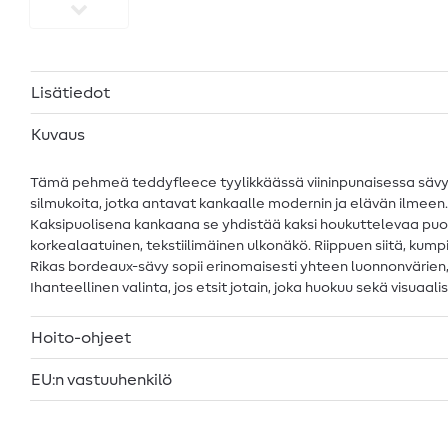
Lisätiedot
Kuvaus
Tämä pehmeä teddyfleece tyylikkäässä viininpunaisessa sävyss
silmukoita, jotka antavat kankaalle modernin ja elävän ilmeen
Kaksipuolisena kankaana se yhdistää kaksi houkuttelevaa puol
korkealaatuinen, tekstiilimäinen ulkonäkö. Riippuen siitä, kumpi 
Rikas bordeaux-sävy sopii erinomaisesti yhteen luonnonvärien
Ihanteellinen valinta, jos etsit jotain, joka huokuu sekä visuaal
Hoito-ohjeet
EU:n vastuuhenkilö