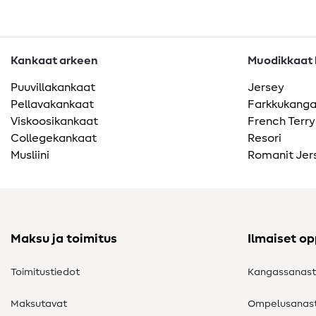
Kankaat arkeen
Muodikkaat k
Puuvillakankaat
Jersey
Pellavakankaat
Farkkukang
Viskoosikankaat
French Terry
Collegekankaat
Resori
Musliini
Romanit Jer
Maksu ja toimitus
Ilmaiset o
Toimitustiedot
Kangassanas
Maksutavat
Ompelusanas