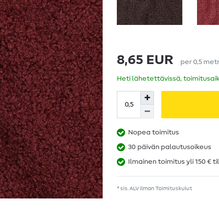
8,65 EUR
per
0,5
metr
Heti lähetettävissä, toimitusai
Nopea toimitus
30 päivän palautusoikeus
Ilmainen toimitus yli 150 € ti
* sis. ALV ilman
Toimituskulut