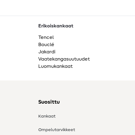
Erikoiskankaat
Tencel
Bouclé
Jakardi
Vaatekangasuutuudet
Luomukankaat
Suosittu
Kankaat
Ompelutarvikkeet