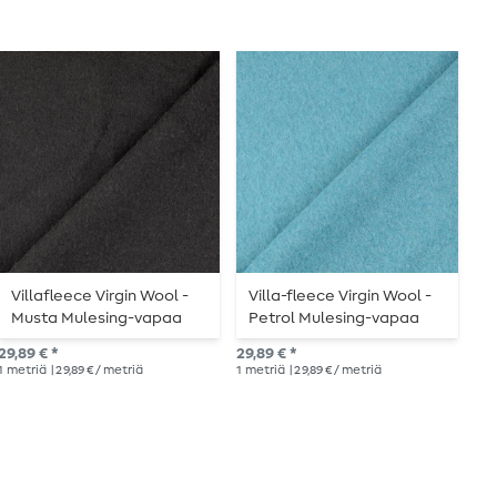
Villafleece Virgin Wool -
Villa-fleece Virgin Wool -
V
Musta Mulesing-vapaa
Petrol Mulesing-vapaa
T
m
29,89 € *
29,89 € *
29,
1
metriä
| 29,89 € / metriä
1
metriä
| 29,89 € / metriä
1
me