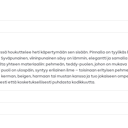
ä houkuttelee heti käpertymään sen sisään. Pinnalla on tyylikäs b
. Syväpunainen, viininpunainen sävy on lämmin, elegantti ja samalla
ta yhteen materiaaliin: pehmeän, teddy-puolen, johon on mukava kä
puoli on ulospäin, syntyy erilainen ilme – toisinaan erityisen pehmeä
, kerman, beigen, harmaan tai mustan kanssa ja tuo jokaiseen omp
isesti että kosketuksellisesti puhdasta kodikkuutta.