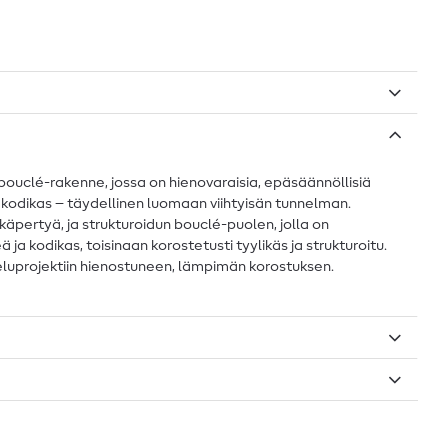
ouclé-rakenne, jossa on hienovaraisia, epäsäännöllisiä
 kodikas – täydellinen luomaan viihtyisän tunnelman.
pertyä, ja strukturoidun bouclé-puolen, jolla on
 ja kodikas, toisinaan korostetusti tyylikäs ja strukturoitu.
eluprojektiin hienostuneen, lämpimän korostuksen.