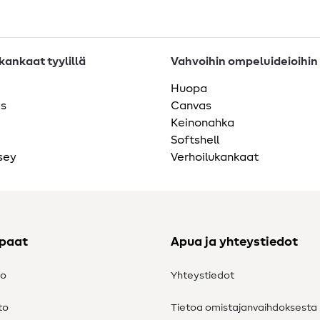
ankaat tyylillä
Vahvoihin ompeluideioihin
Huopa
as
Canvas
Keinonahka
Softshell
sey
Verhoilukankaat
ppaat
Apua ja yhteystiedot
to
Yhteystiedot
to
Tietoa omistajanvaihdoksesta