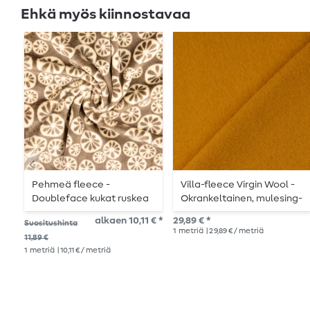
Ehkä myös kiinnostavaa
Pehmeä fleece -
Villa-fleece Virgin Wool -
Doubleface kukat ruskea
Okrankeltainen, mulesing-
vapaa
alkaen 10,11 € *
29,89 € *
Suositushinta
1
metriä
| 29,89 € / metriä
11,89 €
1
metriä
| 10,11 € / metriä