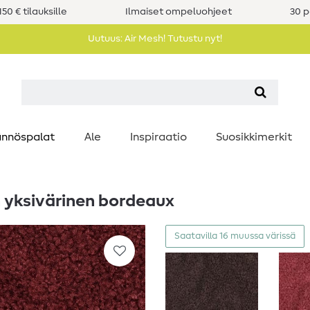
50 € tilauksille
Ilmaiset ompeluohjeet
30 p
Uutuus: Air Mesh! Tutustu nyt!
nnöspalat
Ale
Inspiraatio
Suosikkimerkit
 yksivärinen bordeaux
Saatavilla 16 muussa värissä