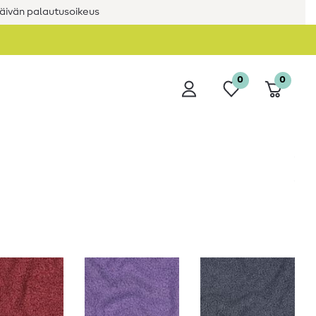
äivän palautusoikeus
0
0