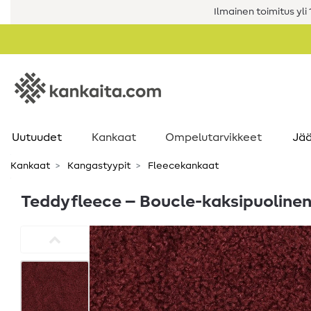
Ilmainen toimitus yli 1
Uutuudet
Kankaat
Ompelutarvikkeet
Jää
Kankaat
Kangastyypit
Fleecekankaat
Teddyfleece – Boucle-kaksipuolinen