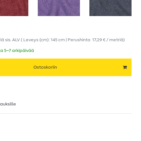
iä
sis. ALV
( Leveys (cm): 145 cm | Perushinta
17,29 € / metriä
)
ka 5–7 arkipäivää
Ostoskoriin
lauksille