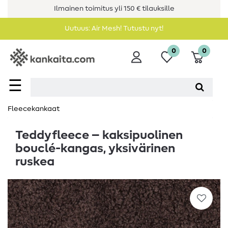
Ilmainen toimitus yli 150 € tilauksille
Uutuus: Air Mesh! Tutustu nyt!
0
0
☰
Fleecekankaat
Teddyfleece – kaksipuolinen
bouclé-kangas, yksivärinen
ruskea