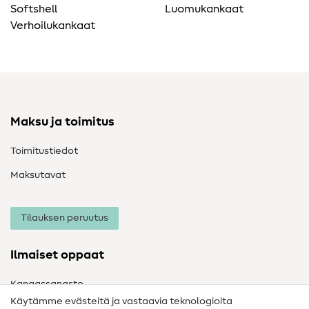
Softshell
Luomukankaat
Verhoilukankaat
Maksu ja toimitus
Toimitustiedot
Maksutavat
Tilauksen peruutus
Ilmaiset oppaat
Kangassanasto
Käytämme evästeitä ja vastaavia teknologioita
Ompelusanasto