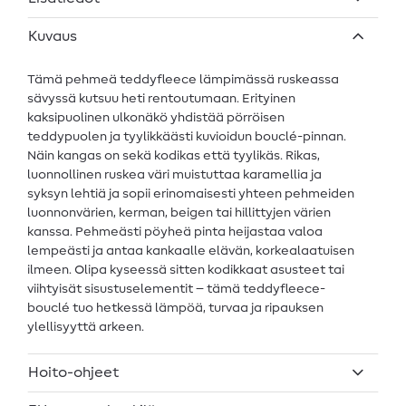
Kuvaus
Tämä pehmeä teddyfleece lämpimässä ruskeassa
sävyssä kutsuu heti rentoutumaan. Erityinen
kaksipuolinen ulkonäkö yhdistää pörröisen
teddypuolen ja tyylikkäästi kuvioidun bouclé-pinnan.
Näin kangas on sekä kodikas että tyylikäs. Rikas,
luonnollinen ruskea väri muistuttaa karamellia ja
syksyn lehtiä ja sopii erinomaisesti yhteen pehmeiden
luonnonvärien, kerman, beigen tai hillittyjen värien
kanssa. Pehmeästi pöyheä pinta heijastaa valoa
lempeästi ja antaa kankaalle elävän, korkealaatuisen
ilmeen. Olipa kyseessä sitten kodikkaat asusteet tai
viihtyisät sisustuselementit – tämä teddyfleece-
bouclé tuo hetkessä lämpöä, turvaa ja ripauksen
ylellisyyttä arkeen.
Hoito-ohjeet