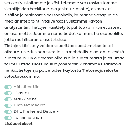
verkkosivustollamme ja käsittelemme verkkosivustomme
vierailijoiden henkilötietoja (esim. IP-osoite), esimerkiksi
Ompeluohjeet
sisällön ja mainosten personointiin, kolmannen osapuolen
median integrointiin tai verkkosivustomme käytön
Apua ja yhteystiedot
analysointiin. Tietojen käsittely tapahtuu vain, kun evästeet
on asennettu. Jaamme nämä tiedot kolmansille osapuolille,
Yhteystiedot
jotka mainitsemme asetuksissa.
Tietoa omistajanvaihdoksesta
Tietojen käsittely voidaan suorittaa suostumuksella tai
oikeutetun edun perusteella. On mahdollista antaa tai evätä
FAQ
suostumus. On olemassa oikeus olla suostumatta ja muuttaa
tai peruuttaa suostumus myöhemmin. Annamme lisätietoja
Peruutusoikeus
henkilötietojen ja palveluiden käytöstä
Tietosuojaseloste
-
Suosittu
selosteessamme.
Välttämätön
Kankaat
Tilastot
Markkinointi
Ompelutarvikkeet
Ulkoiset mediat
Ale
DHL Preferred Delivery
Toiminnallinen
Lisäasetukset