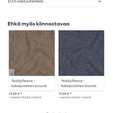
EU:n vastuuhenkilö
Ehkä myös kiinnostavaa
Teddyfleece -
Teddyfleece -
T
kaksipuolinen boucle
kaksipuolinen boucle
s
yksivärinen taupe
yksivärinen
v
17,29 € *
17,29 € *
12,
farkunsininen
1
metriä
| 17,29 € / metriä
1
metriä
| 17,29 € / metriä
1
me