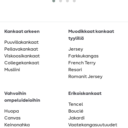
Kankaat arkeen
Muodikkaat kankaat
tyylillä
Puuvillakankaat
Pellavakankaat
Jersey
Viskoosikankaat
Farkkukangas
Collegekankaat
French Terry
Musliini
Resori
Romanit Jersey
Vahvoihin
Erikoiskankaat
ompeluideioihin
Tencel
Huopa
Bouclé
Canvas
Jakardi
Keinonahka
Vaatekangasuutuudet