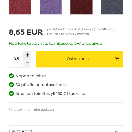
per
0,5
metriä
sis. ALV
( Leveys (cm): 145 cm |
8,65 EUR
Perushinta
17,29 € / metriä
)
Heti lähetettävissä, toimitusaika 5–7 arkipäivää
Ostoskoriin
Nopea toimitus
30 päivän palautusoikeus
Ilmainen toimitus yli 150 € tilauksille
* sis. ALV ilman
Toimituskulut
Lisätiedot