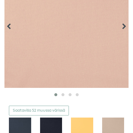
Saatavilla 52 muussa värissä