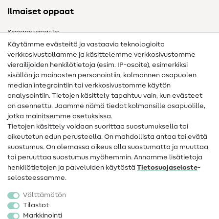
Ilmaiset oppaat
Kangassanasto
Käytämme evästeitä ja vastaavia teknologioita
Ompelusanasto
verkkosivustollamme ja käsittelemme verkkosivustomme
vierailijoiden henkilötietoja (esim. IP-osoite), esimerkiksi
Ompeluohjeet
sisällön ja mainosten personointiin, kolmannen osapuolen
median integrointiin tai verkkosivustomme käytön
Apua ja yhteystiedot
analysointiin. Tietojen käsittely tapahtuu vain, kun evästeet
on asennettu. Jaamme nämä tiedot kolmansille osapuolille,
Yhteystiedot
jotka mainitsemme asetuksissa.
Tietoa omistajanvaihdoksesta
Tietojen käsittely voidaan suorittaa suostumuksella tai
oikeutetun edun perusteella. On mahdollista antaa tai evätä
FAQ
suostumus. On olemassa oikeus olla suostumatta ja muuttaa
tai peruuttaa suostumus myöhemmin. Annamme lisätietoja
Peruutusoikeus
henkilötietojen ja palveluiden käytöstä
Tietosuojaseloste
-
Suosittu
selosteessamme.
Välttämätön
Kankaat
Tilastot
Markkinointi
Ompelutarvikkeet