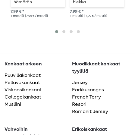
hämärän
hiekka
h
vaaleanpunainen
v
7,99 € *
7,99 € *
11,
1
metriä
| 7,99 € / metriä
1
metriä
| 7,99 € / metriä
1
me
Kankaat arkeen
Muodikkaat kankaat
tyylillä
Puuvillakankaat
Pellavakankaat
Jersey
Viskoosikankaat
Farkkukangas
Collegekankaat
French Terry
Musliini
Resori
Romanit Jersey
Vahvoihin
Erikoiskankaat