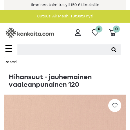
Ilmainen toimitus yli 150 € tilauksille
Uutuus: Air Mesh! Tutustu nyt!
0
0
☰
Resori
Hihansuut - jauhemainen
vaaleanpunainen 120