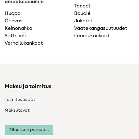
ompeluideioihin
Tencel
Huopa
Bouclé
Canvas
Jakardi
Keinonahka
Vaatekangasuutuudet
Softshell
Luomukankaat
Verhoilukankaat
Maksu ja toimitus
Toimitustiedot
Maksutavat
Tilauksen peruutus