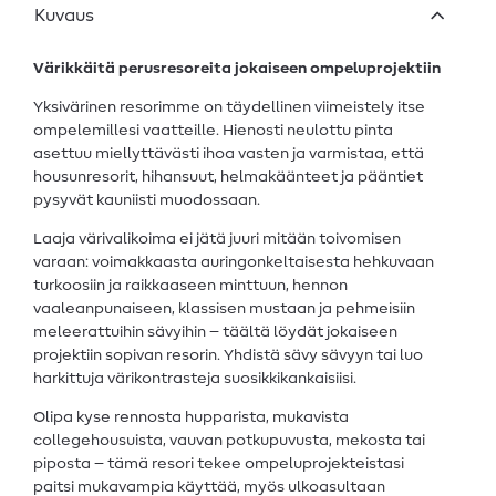
Kuvaus
Värikkäitä perusresoreita jokaiseen ompeluprojektiin
Yksivärinen resorimme on täydellinen viimeistely itse
ompelemillesi vaatteille. Hienosti neulottu pinta
asettuu miellyttävästi ihoa vasten ja varmistaa, että
housunresorit, hihansuut, helmakäänteet ja pääntiet
pysyvät kauniisti muodossaan.
Laaja värivalikoima ei jätä juuri mitään toivomisen
varaan: voimakkaasta auringonkeltaisesta hehkuvaan
turkoosiin ja raikkaaseen minttuun, hennon
vaaleanpunaiseen, klassisen mustaan ja pehmeisiin
meleerattuihin sävyihin – täältä löydät jokaiseen
projektiin sopivan resorin. Yhdistä sävy sävyyn tai luo
harkittuja värikontrasteja suosikkikankaisiisi.
Olipa kyse rennosta hupparista, mukavista
collegehousuista, vauvan potkupuvusta, mekosta tai
piposta – tämä resori tekee ompeluprojekteistasi
paitsi mukavampia käyttää, myös ulkoasultaan