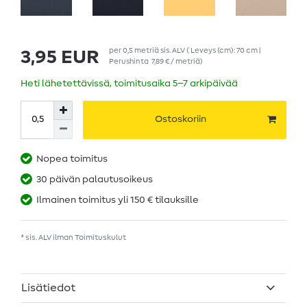
per
0,5
metriä
sis. ALV
( Leveys (cm): 70 cm |
3,95 EUR
Perushinta
7,89 € / metriä
)
Heti lähetettävissä, toimitusaika 5–7 arkipäivää
Ostoskoriin
Nopea toimitus
30 päivän palautusoikeus
Ilmainen toimitus yli 150 € tilauksille
* sis. ALV ilman
Toimituskulut
Lisätiedot