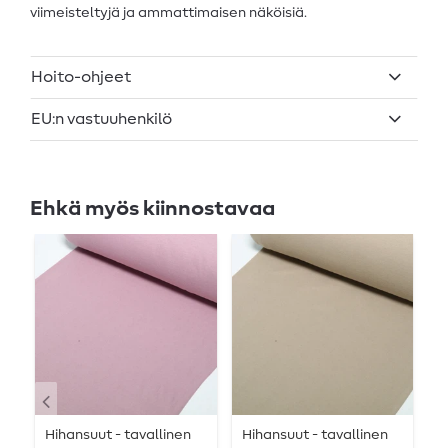
viimeisteltyjä ja ammattimaisen näköisiä.
Hoito-ohjeet
EU:n vastuuhenkilö
Ehkä myös kiinnostavaa
Hihansuut - tavallinen
Hihansuut - tavallinen
A