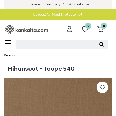
Ilmainen toimitus yli 150 € tilauksille
Uutuus: Air Mesh! Tutustu nyt!
0
0
☰
Resori
Hihansuut - Taupe 540