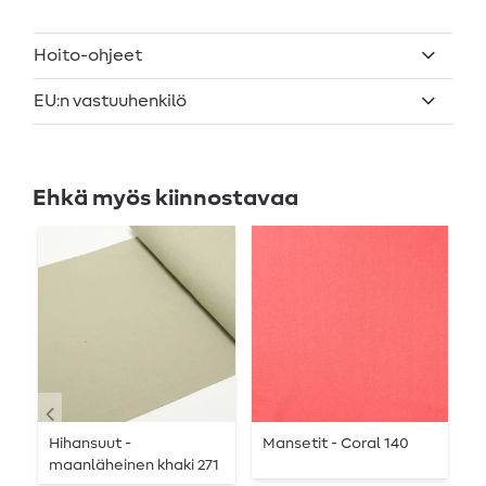
Hoito-ohjeet
EU:n vastuuhenkilö
Ehkä myös kiinnostavaa
-
Hihansuut -
Mansetit - Coral 140
R
maanläheinen khaki 271
t