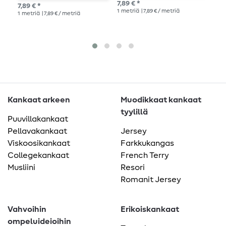
v
7,89 € *
7,89 € *
Suo
1
metriä
| 7,89 € / metriä
1
metriä
| 7,89 € / metriä
1
me
Kankaat arkeen
Muodikkaat kankaat
tyylillä
Puuvillakankaat
Pellavakankaat
Jersey
Viskoosikankaat
Farkkukangas
Collegekankaat
French Terry
Musliini
Resori
Romanit Jersey
Vahvoihin
Erikoiskankaat
ompeluideioihin