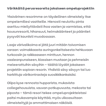
Värikkäitä perusresoreita jokaiseen ompeluprojektiin
Yksivärinen resorimme on täydellinen viimeistely itse
ompelemillesi vaatteille. Hienosti neulottu pinta
asettuu miellyttävästi ihoa vasten ja varmistaa, että
housunresorit, hihansuut, helmakäänteet ja pääntiet
pysyvät kauniisti muodossaan.
Laaja värivalikoima ei jätä juuri mitään toivomisen
varaan: voimakkaasta auringonkeltaisesta hehkuvaan
turkoosiin ja raikkaaseen minttuun, hennon
vaaleanpunaiseen, klassisen mustaan ja pehmeisiin
meleerattuihin sävyihin – täältä löydät jokaiseen
projektiin sopivan resorin. Yhdistä sävy sävyyn tai luo
harkittuja värikontrasteja suosikkikankaisiisi.
Olipa kyse rennosta hupparista, mukavista
collegehousuista, vauvan potkupuvusta, mekosta tai
piposta – tämä resori tekee ompeluprojekteistasi
paitsi mukavampia käyttää, myös ulkoasultaan
viimeisteltyjä ja ammattimaisen näköisiä.