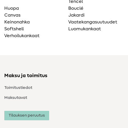
Tencel
Huopa
Bouclé
Canvas
Jakardi
Keinonahka
Vaatekangasuutuudet
Softshell
Luomukankaat
Verhoilukankaat
Maksu ja toimitus
Toimitustiedot
Maksutavat
Tilauksen peruutus