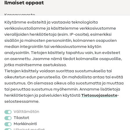
Ilmaiset oppaat
Kangassanasto
Käytämme evästeitä ja vastaavia teknologioita
Ompelusanasto
verkkosivustollamme ja käsittelemme verkkosivustomme
vierailijoiden henkilötietoja (esim. IP-osoite), esimerkiksi
Ompeluohjeet
sisällön ja mainosten personointiin, kolmannen osapuolen
median integrointiin tai verkkosivustomme käytön
Apua ja yhteystiedot
analysointiin. Tietojen käsittely tapahtuu vain, kun evästeet
on asennettu. Jaamme nämä tiedot kolmansille osapuolille,
Yhteystiedot
jotka mainitsemme asetuksissa.
Tietoa omistajanvaihdoksesta
Tietojen käsittely voidaan suorittaa suostumuksella tai
oikeutetun edun perusteella. On mahdollista antaa tai evätä
FAQ
suostumus. On olemassa oikeus olla suostumatta ja muuttaa
tai peruuttaa suostumus myöhemmin. Annamme lisätietoja
Peruutusoikeus
henkilötietojen ja palveluiden käytöstä
Tietosuojaseloste
-
Suosittu
selosteessamme.
Välttämätön
Kankaat
Tilastot
Markkinointi
Ompelutarvikkeet