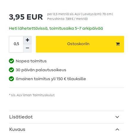
per
0,5
metriä
sis. ALV
( Leveys (cm): 70 cm |
3,95 EUR
Perushinta
7,89 € / metriä
)
Heti lähetettävissä, toimitusaika 5–7 arkipäivää
Ostoskoriin
Nopea toimitus
30 päivän palautusoikeus
Ilmainen toimitus yli 150 € tilauksille
* sis. ALV ilman
Toimituskulut
Lisätiedot
Kuvaus