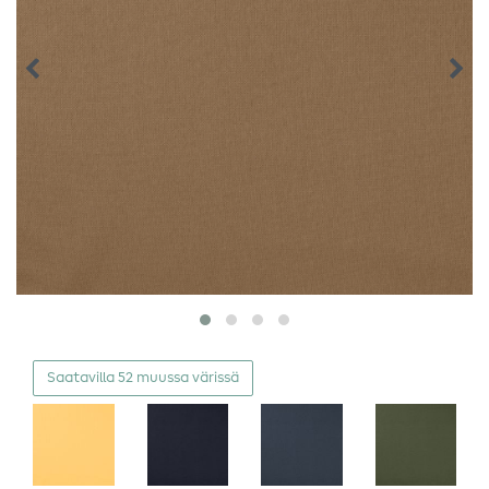
Saatavilla 52 muussa värissä