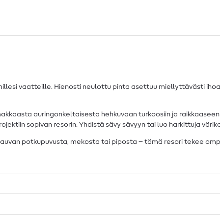
lesi vaatteille. Hienosti neulottu pinta asettuu miellyttävästi ihoa
oimakkaasta auringonkeltaisesta hehkuvaan turkoosiin ja raikkaase
ektiin sopivan resorin. Yhdistä sävy sävyyn tai luo harkittuja väriko
 vauvan potkupuvusta, mekosta tai piposta – tämä resori tekee om