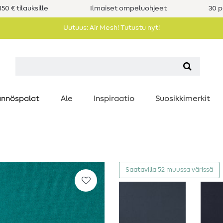
50 € tilauksille
Ilmaiset ompeluohjeet
30 p
Uutuus: Air Mesh! Tutustu nyt!
nnöspalat
Ale
Inspiraatio
Suosikkimerkit
Saatavilla 52 muussa värissä