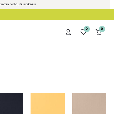
äivän palautusoikeus
0
0