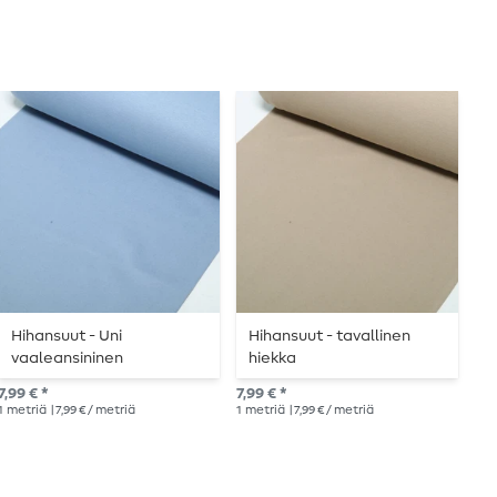
Hihansuut - Uni
Hihansuut - tavallinen
H
vaaleansininen
hiekka
2
7,99 € *
7,99 € *
7,8
1
metriä
| 7,99 € / metriä
1
metriä
| 7,99 € / metriä
1
me