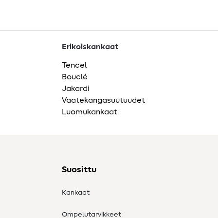
Erikoiskankaat
Tencel
Bouclé
Jakardi
Vaatekangasuutuudet
Luomukankaat
Suosittu
Kankaat
Ompelutarvikkeet