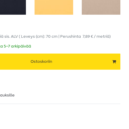
iä
sis. ALV
( Leveys (cm): 70 cm | Perushinta
7,89 € / metriä
)
ka 5–7 arkipäivää
Ostoskoriin
lauksille