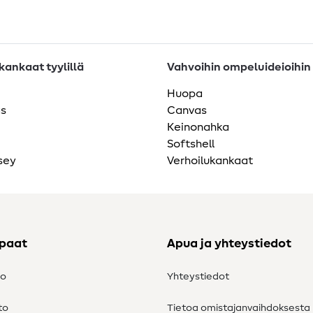
ankaat tyylillä
Vahvoihin ompeluideioihin
Huopa
as
Canvas
Keinonahka
Softshell
sey
Verhoilukankaat
ppaat
Apua ja yhteystiedot
to
Yhteystiedot
to
Tietoa omistajanvaihdoksesta