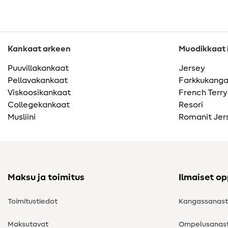
Kankaat arkeen
Muodikkaat k
Puuvillakankaat
Jersey
Pellavakankaat
Farkkukang
Viskoosikankaat
French Terry
Collegekankaat
Resori
Musliini
Romanit Jer
Maksu ja toimitus
Ilmaiset o
Toimitustiedot
Kangassanas
Maksutavat
Ompelusanas