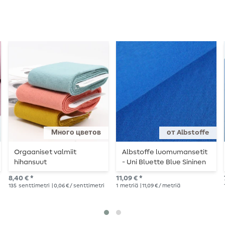
Много цветов
от Albstoffe
Orgaaniset valmiit
Albstoffe luomumansetit
hihansuut
- Uni Bluette Blue Sininen
8,40 € *
11,09 € *
135
senttimetri
| 0,06 € / senttimetri
1
metriä
| 11,09 € / metriä