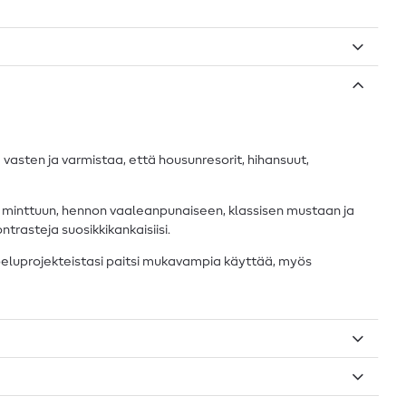
 vasten ja varmistaa, että housunresorit, hihansuut,
en minttuun, hennon vaaleanpunaiseen, klassisen mustaan ja
ntrasteja suosikkikankaisiisi.
peluprojekteistasi paitsi mukavampia käyttää, myös