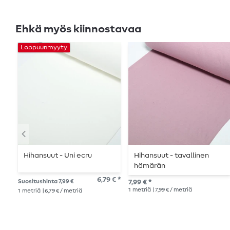
Ehkä myös kiinnostavaa
Loppuunmyyty
Hihansuut - Uni ecru
Hihansuut - tavallinen
hämärän
vaaleanpunainen
6,79 € *
Suositushinta 7,99 €
7,99 € *
1
metriä
| 7,99 € / metriä
1
metriä
| 6,79 € / metriä