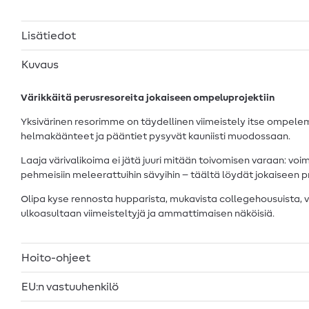
Lisätiedot
Kuvaus
Värikkäitä perusresoreita jokaiseen ompeluprojektiin
Yksivärinen resorimme on täydellinen viimeistely itse ompelemil
helmakäänteet ja pääntiet pysyvät kauniisti muodossaan.
Laaja värivalikoima ei jätä juuri mitään toivomisen varaan: v
pehmeisiin meleerattuihin sävyihin – täältä löydät jokaiseen proj
Olipa kyse rennosta hupparista, mukavista collegehousuista,
ulkoasultaan viimeisteltyjä ja ammattimaisen näköisiä.
Hoito-ohjeet
EU:n vastuuhenkilö