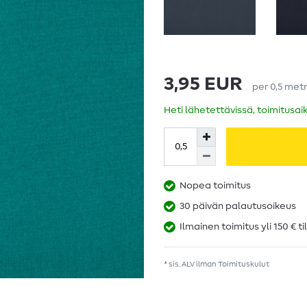
3,95 EUR
per
0,5
metr
Heti lähetettävissä, toimitusai
Nopea toimitus
30 päivän palautusoikeus
Ilmainen toimitus yli 150 € ti
* sis. ALV ilman
Toimituskulut