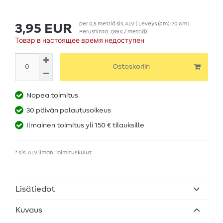
per
0,5
metriä
sis. ALV
( Leveys (cm): 70 cm |
3,95 EUR
Perushinta
7,89 € / metriä
)
Товар в настоящее время недоступен
Ostoskoriin
Nopea toimitus
30 päivän palautusoikeus
Ilmainen toimitus yli 150 € tilauksille
* sis. ALV ilman
Toimituskulut
Lisätiedot
Kuvaus