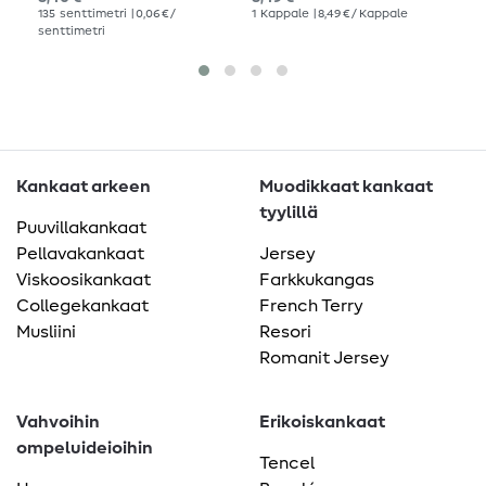
1
me
135
senttimetri
| 0,06 € /
1
Kappale
| 8,49 € / Kappale
senttimetri
Kankaat arkeen
Muodikkaat kankaat
tyylillä
Puuvillakankaat
Pellavakankaat
Jersey
Viskoosikankaat
Farkkukangas
Collegekankaat
French Terry
Musliini
Resori
Romanit Jersey
Vahvoihin
Erikoiskankaat
ompeluideioihin
Tencel