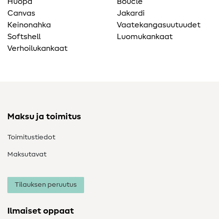
Huopa
Bouclé
Canvas
Jakardi
Keinonahka
Vaatekangasuutuudet
Softshell
Luomukankaat
Verhoilukankaat
Maksu ja toimitus
Toimitustiedot
Maksutavat
Tilauksen peruutus
Ilmaiset oppaat