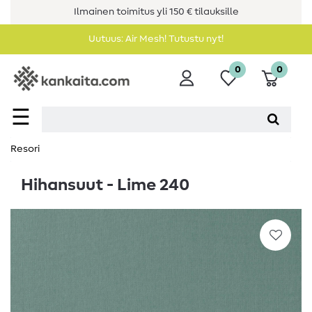
Ilmainen toimitus yli 150 € tilauksille
Uutuus: Air Mesh! Tutustu nyt!
0
0
☰
Resori
Hihansuut - Lime 240