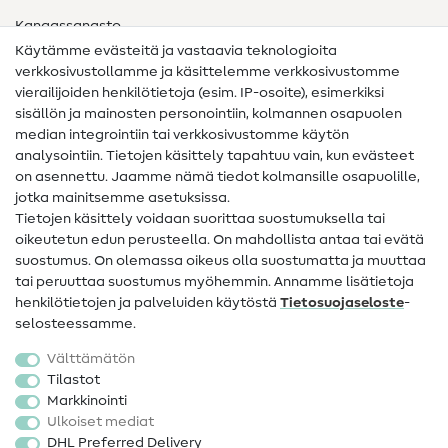
Kangassanasto
Käytämme evästeitä ja vastaavia teknologioita
Ompelusanasto
verkkosivustollamme ja käsittelemme verkkosivustomme
vierailijoiden henkilötietoja (esim. IP-osoite), esimerkiksi
Ompeluohjeet
sisällön ja mainosten personointiin, kolmannen osapuolen
median integrointiin tai verkkosivustomme käytön
Apua ja yhteystiedot
analysointiin. Tietojen käsittely tapahtuu vain, kun evästeet
on asennettu. Jaamme nämä tiedot kolmansille osapuolille,
Yhteystiedot
jotka mainitsemme asetuksissa.
Tietoa omistajanvaihdoksesta
Tietojen käsittely voidaan suorittaa suostumuksella tai
oikeutetun edun perusteella. On mahdollista antaa tai evätä
FAQ
suostumus. On olemassa oikeus olla suostumatta ja muuttaa
tai peruuttaa suostumus myöhemmin. Annamme lisätietoja
Peruutusoikeus
henkilötietojen ja palveluiden käytöstä
Tietosuojaseloste
-
Suosittu
selosteessamme.
Välttämätön
Kankaat
Tilastot
Markkinointi
Ompelutarvikkeet
Ulkoiset mediat
Ale
DHL Preferred Delivery