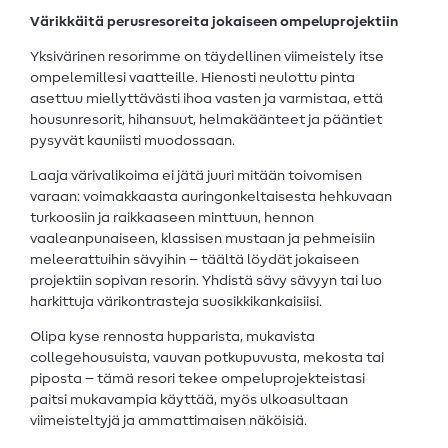
Värikkäitä perusresoreita jokaiseen ompeluprojektiin
Yksivärinen resorimme on täydellinen viimeistely itse
ompelemillesi vaatteille. Hienosti neulottu pinta
asettuu miellyttävästi ihoa vasten ja varmistaa, että
housunresorit, hihansuut, helmakäänteet ja pääntiet
pysyvät kauniisti muodossaan.
Laaja värivalikoima ei jätä juuri mitään toivomisen
varaan: voimakkaasta auringonkeltaisesta hehkuvaan
turkoosiin ja raikkaaseen minttuun, hennon
vaaleanpunaiseen, klassisen mustaan ja pehmeisiin
meleerattuihin sävyihin – täältä löydät jokaiseen
projektiin sopivan resorin. Yhdistä sävy sävyyn tai luo
harkittuja värikontrasteja suosikkikankaisiisi.
Olipa kyse rennosta hupparista, mukavista
collegehousuista, vauvan potkupuvusta, mekosta tai
piposta – tämä resori tekee ompeluprojekteistasi
paitsi mukavampia käyttää, myös ulkoasultaan
viimeisteltyjä ja ammattimaisen näköisiä.