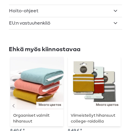
Hoito-ohjeet
EU:n vastuuhenkilö
Ehkä myös kiinnostavaa
Много цветов
Много цветов
Orgaaniset valmiit
Viimeistellyt hihansuut
R
hihansuut
college-raidoilla
7,8
8,40 € *
8,49 € *