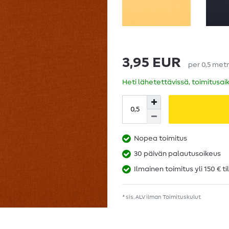
3,95 EUR
per
0,5
metr
Heti lähetettävissä, toimitusai
Nopea toimitus
30 päivän palautusoikeus
Ilmainen toimitus yli 150 € ti
* sis. ALV ilman
Toimituskulut