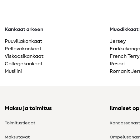
Kankaat arkeen
Muodikkaat k
Puuvillakankaat
Jersey
Pellavakankaat
Farkkukang
Viskoosikankaat
French Terry
Collegekankaat
Resori
Musliini
Romanit Jer
Maksu ja toimitus
Ilmaiset o
Toimitustiedot
Kangassanas
Maksutavat
Ompelusanas