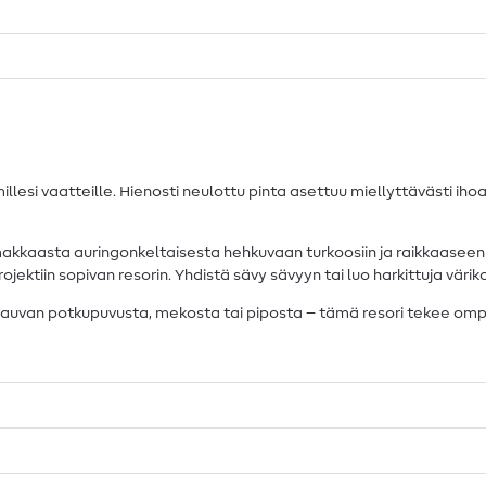
lesi vaatteille. Hienosti neulottu pinta asettuu miellyttävästi ihoa
oimakkaasta auringonkeltaisesta hehkuvaan turkoosiin ja raikkaase
ektiin sopivan resorin. Yhdistä sävy sävyyn tai luo harkittuja väriko
 vauvan potkupuvusta, mekosta tai piposta – tämä resori tekee om