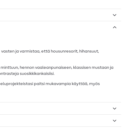
 vasten ja varmistaa, että housunresorit, hihansuut,
en minttuun, hennon vaaleanpunaiseen, klassisen mustaan ja
ntrasteja suosikkikankaisiisi.
peluprojekteistasi paitsi mukavampia käyttää, myös