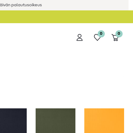
äivän palautusoikeus
0
0