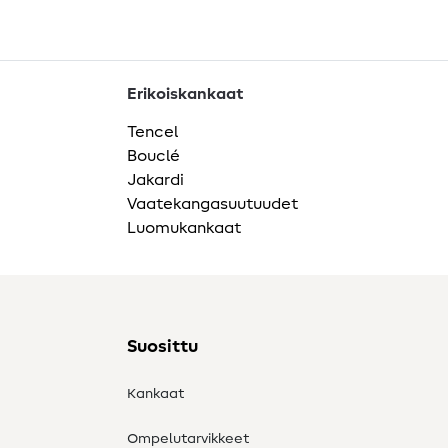
Erikoiskankaat
Tencel
Bouclé
Jakardi
Vaatekangasuutuudet
Luomukankaat
Suosittu
Kankaat
Ompelutarvikkeet