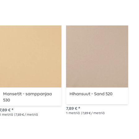
Mansetit - samppanjaa
Hihansuut - Sand 520
H
530
k
7,89 € *
7,89 € *
7,8
1
metriä
| 7,89 € / metriä
1
metriä
| 7,89 € / metriä
1
me