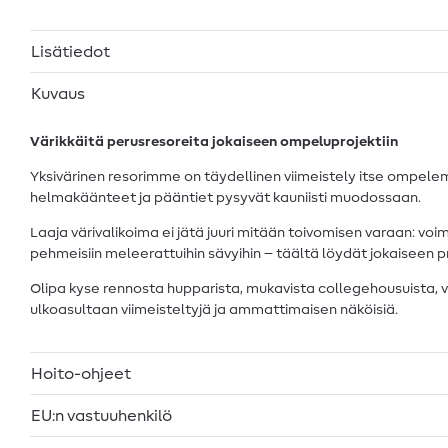
Lisätiedot
Kuvaus
Värikkäitä perusresoreita jokaiseen ompeluprojektiin
Yksivärinen resorimme on täydellinen viimeistely itse ompelemil
helmakäänteet ja pääntiet pysyvät kauniisti muodossaan.
Laaja värivalikoima ei jätä juuri mitään toivomisen varaan: v
pehmeisiin meleerattuihin sävyihin – täältä löydät jokaiseen proj
Olipa kyse rennosta hupparista, mukavista collegehousuista,
ulkoasultaan viimeisteltyjä ja ammattimaisen näköisiä.
Hoito-ohjeet
EU:n vastuuhenkilö