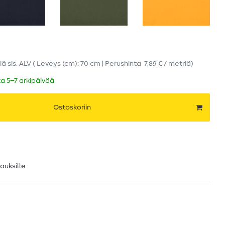
iä
sis. ALV
( Leveys (cm): 70 cm | Perushinta
7,89 € / metriä
)
ka 5–7 arkipäivää
Ostoskoriin
lauksille