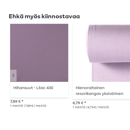
Ehkä myös kiinnostavaa
Hihansuut - Lilac 430
Hienoraitainen
resorikangas yksivärinen
liila
7,89 € *
6,79 € *
1
metriä
| 7,89 € / metriä
1
metriä
| 6,79 € / metriä