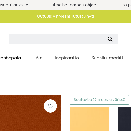
50 € tilauksille
Ilmaiset ompeluohjeet
30 p
Uutuus: Air Mesh! Tutustu nyt!
nnöspalat
Ale
Inspiraatio
Suosikkimerkit
Saatavilla 52 muussa värissä