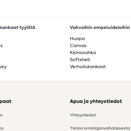
ankaat tyylillä
Vahvoihin ompeluideioihin
Huopa
as
Canvas
Keinonahka
Softshell
sey
Verhoilukankaat
ppaat
Apua ja yhteystiedot
to
Yhteystiedot
to
Tietoa omistajanvaihdoksesta