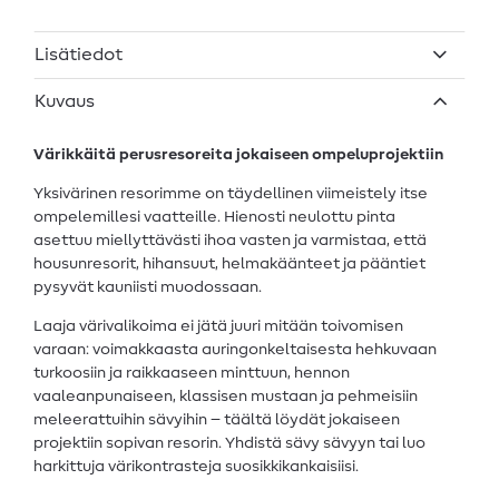
Lisätiedot
Kuvaus
Värikkäitä perusresoreita jokaiseen ompeluprojektiin
Yksivärinen resorimme on täydellinen viimeistely itse
ompelemillesi vaatteille. Hienosti neulottu pinta
asettuu miellyttävästi ihoa vasten ja varmistaa, että
housunresorit, hihansuut, helmakäänteet ja pääntiet
pysyvät kauniisti muodossaan.
Laaja värivalikoima ei jätä juuri mitään toivomisen
varaan: voimakkaasta auringonkeltaisesta hehkuvaan
turkoosiin ja raikkaaseen minttuun, hennon
vaaleanpunaiseen, klassisen mustaan ja pehmeisiin
meleerattuihin sävyihin – täältä löydät jokaiseen
projektiin sopivan resorin. Yhdistä sävy sävyyn tai luo
harkittuja värikontrasteja suosikkikankaisiisi.