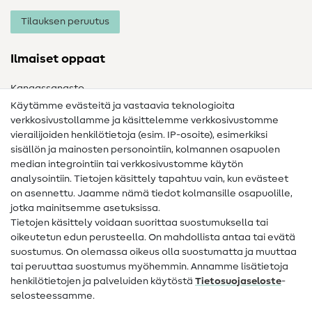
Tilauksen peruutus
Ilmaiset oppaat
Kangassanasto
Käytämme evästeitä ja vastaavia teknologioita
Ompelusanasto
verkkosivustollamme ja käsittelemme verkkosivustomme
vierailijoiden henkilötietoja (esim. IP-osoite), esimerkiksi
Ompeluohjeet
sisällön ja mainosten personointiin, kolmannen osapuolen
median integrointiin tai verkkosivustomme käytön
Apua ja yhteystiedot
analysointiin. Tietojen käsittely tapahtuu vain, kun evästeet
on asennettu. Jaamme nämä tiedot kolmansille osapuolille,
Yhteystiedot
jotka mainitsemme asetuksissa.
Tietoa omistajanvaihdoksesta
Tietojen käsittely voidaan suorittaa suostumuksella tai
oikeutetun edun perusteella. On mahdollista antaa tai evätä
FAQ
suostumus. On olemassa oikeus olla suostumatta ja muuttaa
tai peruuttaa suostumus myöhemmin. Annamme lisätietoja
Peruutusoikeus
henkilötietojen ja palveluiden käytöstä
Tietosuojaseloste
-
Suosittu
selosteessamme.