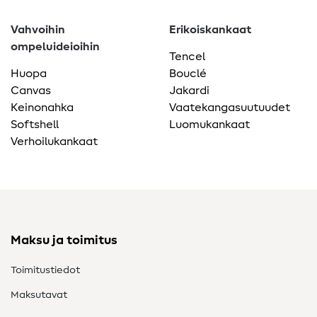
Vahvoihin
Erikoiskankaat
ompeluideioihin
Tencel
Huopa
Bouclé
Canvas
Jakardi
Keinonahka
Vaatekangasuutuudet
Softshell
Luomukankaat
Verhoilukankaat
Maksu ja toimitus
Toimitustiedot
Maksutavat