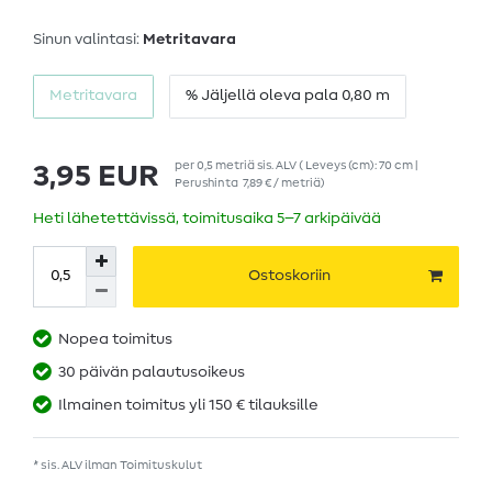
Sinun valintasi:
Metritavara
Metritavara
% Jäljellä oleva pala 0,80 m
per
0,5
metriä
sis. ALV
( Leveys (cm): 70 cm |
3,95 EUR
Perushinta
7,89 € / metriä
)
Heti lähetettävissä, toimitusaika 5–7 arkipäivää
Ostoskoriin
Nopea toimitus
30 päivän palautusoikeus
Ilmainen toimitus yli 150 € tilauksille
* sis. ALV ilman
Toimituskulut