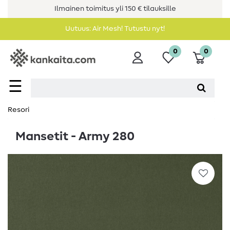
Ilmainen toimitus yli 150 € tilauksille
Uutuus: Air Mesh! Tutustu nyt!
0
0
☰
Resori
Mansetit - Army 280