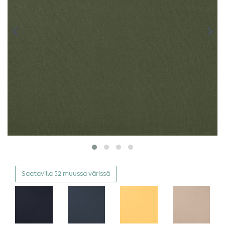
Saatavilla 52 muussa värissä