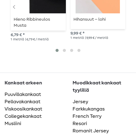
Hieno Ribbineulos
Hihansuut – lohi
A
Musta
h
s
9,99 € *
6,79 € *
11,
1
metriä
| 9,99 € / metriä
1
metriä
| 6,79 € / metriä
1
me
Kankaat arkeen
Muodikkaat kankaat
tyylillä
Puuvillakankaat
Pellavakankaat
Jersey
Viskoosikankaat
Farkkukangas
Collegekankaat
French Terry
Musliini
Resori
Romanit Jersey