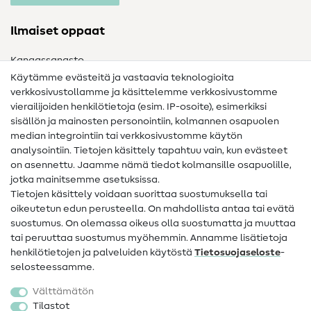
Ilmaiset oppaat
Kangassanasto
Käytämme evästeitä ja vastaavia teknologioita
Ompelusanasto
verkkosivustollamme ja käsittelemme verkkosivustomme
vierailijoiden henkilötietoja (esim. IP-osoite), esimerkiksi
Ompeluohjeet
sisällön ja mainosten personointiin, kolmannen osapuolen
median integrointiin tai verkkosivustomme käytön
Apua ja yhteystiedot
analysointiin. Tietojen käsittely tapahtuu vain, kun evästeet
on asennettu. Jaamme nämä tiedot kolmansille osapuolille,
Yhteystiedot
jotka mainitsemme asetuksissa.
Tietoa omistajanvaihdoksesta
Tietojen käsittely voidaan suorittaa suostumuksella tai
oikeutetun edun perusteella. On mahdollista antaa tai evätä
FAQ
suostumus. On olemassa oikeus olla suostumatta ja muuttaa
tai peruuttaa suostumus myöhemmin. Annamme lisätietoja
Peruutusoikeus
henkilötietojen ja palveluiden käytöstä
Tietosuojaseloste
-
Suosittu
selosteessamme.
Välttämätön
Kankaat
Tilastot