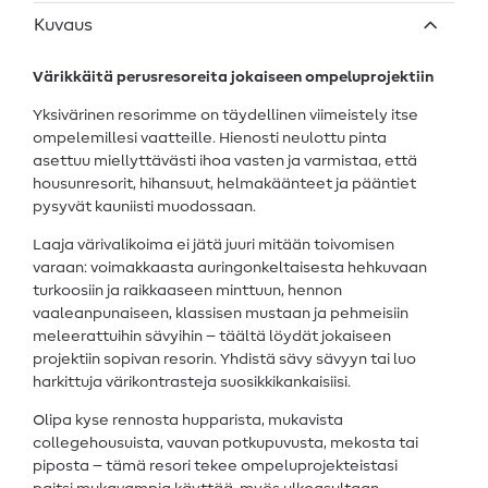
Kuvaus
Värikkäitä perusresoreita jokaiseen ompeluprojektiin
Yksivärinen resorimme on täydellinen viimeistely itse
ompelemillesi vaatteille. Hienosti neulottu pinta
asettuu miellyttävästi ihoa vasten ja varmistaa, että
housunresorit, hihansuut, helmakäänteet ja pääntiet
pysyvät kauniisti muodossaan.
Laaja värivalikoima ei jätä juuri mitään toivomisen
varaan: voimakkaasta auringonkeltaisesta hehkuvaan
turkoosiin ja raikkaaseen minttuun, hennon
vaaleanpunaiseen, klassisen mustaan ja pehmeisiin
meleerattuihin sävyihin – täältä löydät jokaiseen
projektiin sopivan resorin. Yhdistä sävy sävyyn tai luo
harkittuja värikontrasteja suosikkikankaisiisi.
Olipa kyse rennosta hupparista, mukavista
collegehousuista, vauvan potkupuvusta, mekosta tai
piposta – tämä resori tekee ompeluprojekteistasi