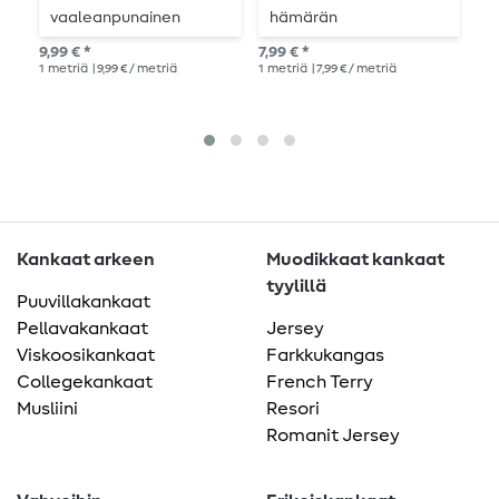
vaaleanpunainen
hämärän
h
vaaleanpunainen
m
9,99 € *
7,99 € *
11,
1
metriä
| 9,99 € / metriä
1
metriä
| 7,99 € / metriä
1
me
Kankaat arkeen
Muodikkaat kankaat
tyylillä
Puuvillakankaat
Pellavakankaat
Jersey
Viskoosikankaat
Farkkukangas
Collegekankaat
French Terry
Musliini
Resori
Romanit Jersey