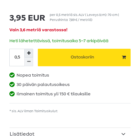
per
0,5
metriä
sis. ALV
( Leveys (cm): 70 cm |
3,95 EUR
Perushinta
7,89 € / metriä
)
Vain 3,6 metriä varastossa!
Heti lähetettävissä, toimitusaika 5–7 arkipäivää
Ostoskoriin
Nopea toimitus
30 päivän palautusoikeus
Ilmainen toimitus yli 150 € tilauksille
* sis. ALV ilman
Toimituskulut
Lisätiedot