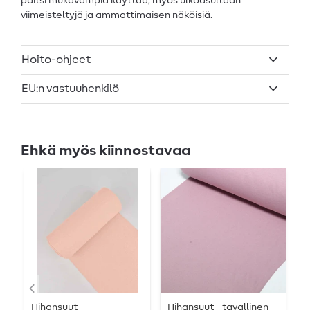
paitsi mukavampia käyttää, myös ulkoasultaan
viimeisteltyjä ja ammattimaisen näköisiä.
Hoito-ohjeet
EU:n vastuuhenkilö
Ehkä myös kiinnostavaa
Hihansuut –
Hihansuut - tavallinen
A