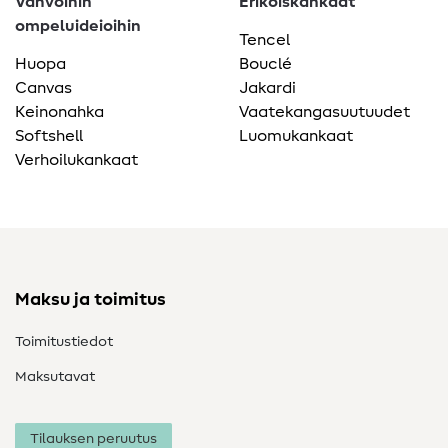
Vahvoihin
Erikoiskankaat
ompeluideioihin
Tencel
Huopa
Bouclé
Canvas
Jakardi
Keinonahka
Vaatekangasuutuudet
Softshell
Luomukankaat
Verhoilukankaat
Maksu ja toimitus
Toimitustiedot
Maksutavat
Tilauksen peruutus