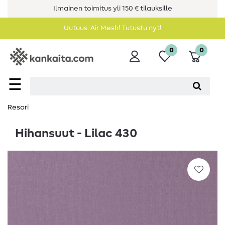
Ilmainen toimitus yli 150 € tilauksille
Uutuus: Air Mesh! Tutustu nyt!
0
0
☰
Resori
Hihansuut - Lilac 430