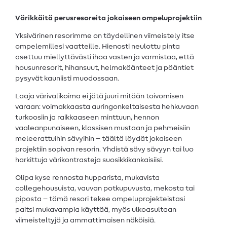
Värikkäitä perusresoreita jokaiseen ompeluprojektiin
Yksivärinen resorimme on täydellinen viimeistely itse
ompelemillesi vaatteille. Hienosti neulottu pinta
asettuu miellyttävästi ihoa vasten ja varmistaa, että
housunresorit, hihansuut, helmakäänteet ja pääntiet
pysyvät kauniisti muodossaan.
Laaja värivalikoima ei jätä juuri mitään toivomisen
varaan: voimakkaasta auringonkeltaisesta hehkuvaan
turkoosiin ja raikkaaseen minttuun, hennon
vaaleanpunaiseen, klassisen mustaan ja pehmeisiin
meleerattuihin sävyihin – täältä löydät jokaiseen
projektiin sopivan resorin. Yhdistä sävy sävyyn tai luo
harkittuja värikontrasteja suosikkikankaisiisi.
Olipa kyse rennosta hupparista, mukavista
collegehousuista, vauvan potkupuvusta, mekosta tai
piposta – tämä resori tekee ompeluprojekteistasi
paitsi mukavampia käyttää, myös ulkoasultaan
viimeisteltyjä ja ammattimaisen näköisiä.