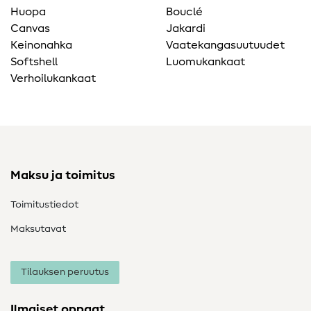
Huopa
Bouclé
Canvas
Jakardi
Keinonahka
Vaatekangasuutuudet
Softshell
Luomukankaat
Verhoilukankaat
Maksu ja toimitus
Toimitustiedot
Maksutavat
Tilauksen peruutus
Ilmaiset oppaat