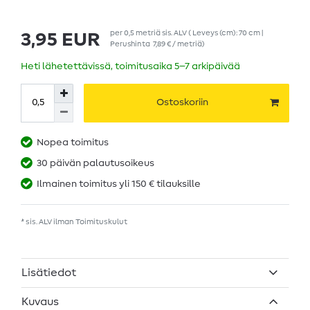
per
0,5
metriä
sis. ALV
( Leveys (cm): 70 cm |
3,95 EUR
Perushinta
7,89 € / metriä
)
Heti lähetettävissä, toimitusaika 5–7 arkipäivää
Ostoskoriin
Nopea toimitus
30 päivän palautusoikeus
Ilmainen toimitus yli 150 € tilauksille
* sis. ALV ilman
Toimituskulut
Lisätiedot
Kuvaus