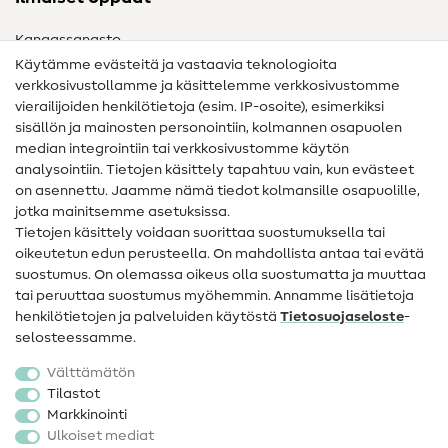
Kangassanasto
Käytämme evästeitä ja vastaavia teknologioita
Ompelusanasto
verkkosivustollamme ja käsittelemme verkkosivustomme
vierailijoiden henkilötietoja (esim. IP-osoite), esimerkiksi
Ompeluohjeet
sisällön ja mainosten personointiin, kolmannen osapuolen
median integrointiin tai verkkosivustomme käytön
Apua ja yhteystiedot
analysointiin. Tietojen käsittely tapahtuu vain, kun evästeet
on asennettu. Jaamme nämä tiedot kolmansille osapuolille,
Yhteystiedot
jotka mainitsemme asetuksissa.
Tietoa omistajanvaihdoksesta
Tietojen käsittely voidaan suorittaa suostumuksella tai
oikeutetun edun perusteella. On mahdollista antaa tai evätä
FAQ
suostumus. On olemassa oikeus olla suostumatta ja muuttaa
tai peruuttaa suostumus myöhemmin. Annamme lisätietoja
Peruutusoikeus
henkilötietojen ja palveluiden käytöstä
Tietosuojaseloste
-
Suosittu
selosteessamme.
Välttämätön
Kankaat
Tilastot
Markkinointi
Ompelutarvikkeet
Ulkoiset mediat