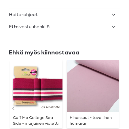
Hoito-ohjeet
EU:n vastuuhenkilö
Ehkä myös kiinnostavaa
от Albstoffe
Cuff Me College Sea
Hihansuut - tavallinen
H
Side - marjainen violetti
hämärän
h