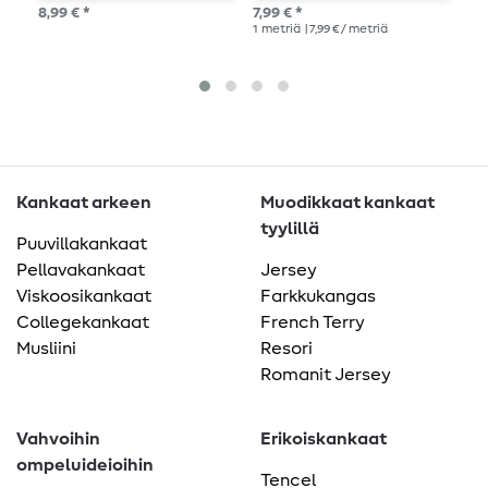
vaaleanpunainen
8,99 € *
7,99 € *
7,9
1
metriä
| 7,99 € / metriä
1
me
Kankaat arkeen
Muodikkaat kankaat
tyylillä
Puuvillakankaat
Pellavakankaat
Jersey
Viskoosikankaat
Farkkukangas
Collegekankaat
French Terry
Musliini
Resori
Romanit Jersey
Vahvoihin
Erikoiskankaat
ompeluideioihin
Tencel