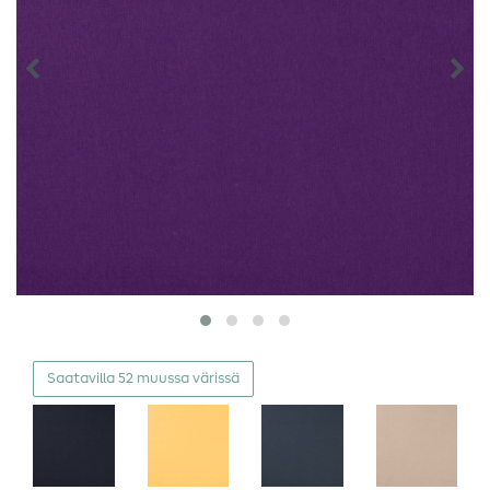
Saatavilla 52 muussa värissä