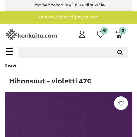
Ilmainen toimitus yli 150 € tilauksille
Uutuus: Air Mesh! Tutustu nyt!
0
0
☰
Resori
Hihansuut - violetti 470