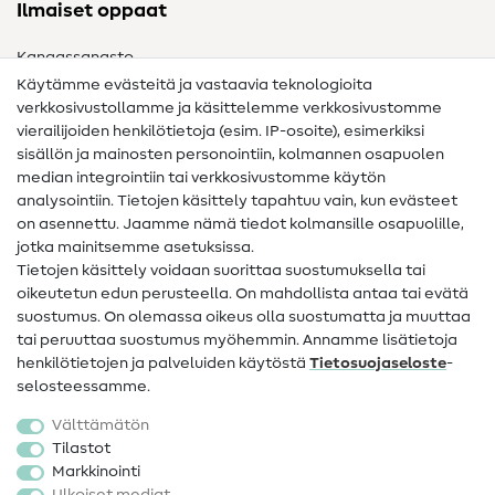
Ilmaiset oppaat
Kangassanasto
Käytämme evästeitä ja vastaavia teknologioita
Ompelusanasto
verkkosivustollamme ja käsittelemme verkkosivustomme
vierailijoiden henkilötietoja (esim. IP-osoite), esimerkiksi
Ompeluohjeet
sisällön ja mainosten personointiin, kolmannen osapuolen
median integrointiin tai verkkosivustomme käytön
Apua ja yhteystiedot
analysointiin. Tietojen käsittely tapahtuu vain, kun evästeet
on asennettu. Jaamme nämä tiedot kolmansille osapuolille,
Yhteystiedot
jotka mainitsemme asetuksissa.
Tietoa omistajanvaihdoksesta
Tietojen käsittely voidaan suorittaa suostumuksella tai
oikeutetun edun perusteella. On mahdollista antaa tai evätä
FAQ
suostumus. On olemassa oikeus olla suostumatta ja muuttaa
tai peruuttaa suostumus myöhemmin. Annamme lisätietoja
Peruutusoikeus
henkilötietojen ja palveluiden käytöstä
Tietosuojaseloste
-
Suosittu
selosteessamme.
Välttämätön
Kankaat
Tilastot
Markkinointi
Ompelutarvikkeet