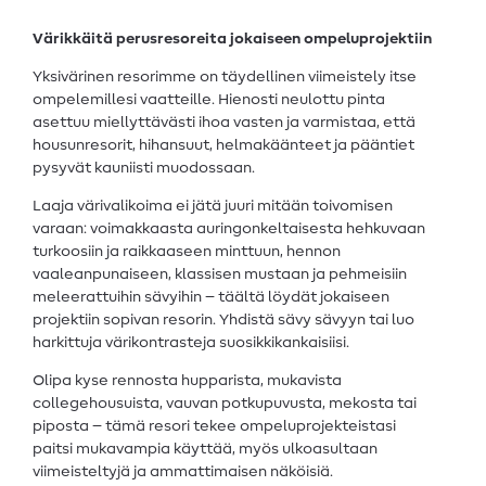
Värikkäitä perusresoreita jokaiseen ompeluprojektiin
Yksivärinen resorimme on täydellinen viimeistely itse
ompelemillesi vaatteille. Hienosti neulottu pinta
asettuu miellyttävästi ihoa vasten ja varmistaa, että
housunresorit, hihansuut, helmakäänteet ja pääntiet
pysyvät kauniisti muodossaan.
Laaja värivalikoima ei jätä juuri mitään toivomisen
varaan: voimakkaasta auringonkeltaisesta hehkuvaan
turkoosiin ja raikkaaseen minttuun, hennon
vaaleanpunaiseen, klassisen mustaan ja pehmeisiin
meleerattuihin sävyihin – täältä löydät jokaiseen
projektiin sopivan resorin. Yhdistä sävy sävyyn tai luo
harkittuja värikontrasteja suosikkikankaisiisi.
Olipa kyse rennosta hupparista, mukavista
collegehousuista, vauvan potkupuvusta, mekosta tai
piposta – tämä resori tekee ompeluprojekteistasi
paitsi mukavampia käyttää, myös ulkoasultaan
viimeisteltyjä ja ammattimaisen näköisiä.