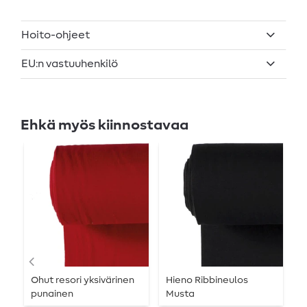
Hoito-ohjeet
EU:n vastuuhenkilö
Ehkä myös kiinnostavaa
Ohut resori yksivärinen
Hieno Ribbineulos
O
punainen
Musta
y