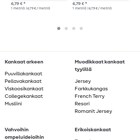
k
6,79 € *
6,79 € *
6,7
1
metriä
| 6,79 € / metriä
1
metriä
| 6,79 € / metriä
1
me
Kankaat arkeen
Muodikkaat kankaat
tyylillä
Puuvillakankaat
Pellavakankaat
Jersey
Viskoosikankaat
Farkkukangas
Collegekankaat
French Terry
Musliini
Resori
Romanit Jersey
Vahvoihin
Erikoiskankaat
ompeluideioihin