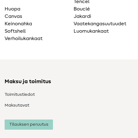
Tencel
Huopa
Bouclé
Canvas
Jakardi
Keinonahka
Vaatekangasuutuudet
Softshell
Luomukankaat
Verhoilukankaat
Maksu ja toimitus
Toimitustiedot
Maksutavat
Tilauksen peruutus