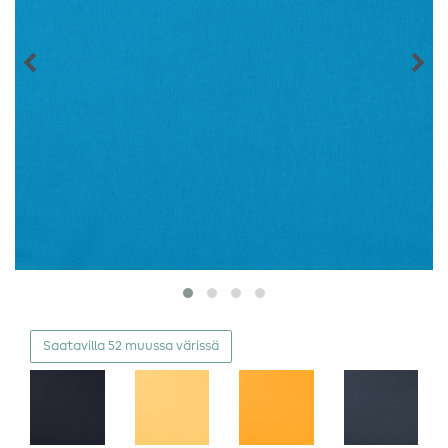
Saatavilla 52 muussa värissä