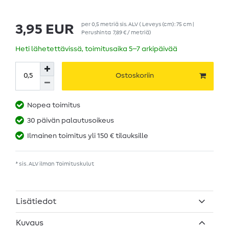
per
0,5
metriä
sis. ALV
( Leveys (cm): 75 cm |
3,95 EUR
Perushinta
7,89 € / metriä
)
Heti lähetettävissä, toimitusaika 5–7 arkipäivää
Ostoskoriin
Nopea toimitus
30 päivän palautusoikeus
Ilmainen toimitus yli 150 € tilauksille
* sis. ALV ilman
Toimituskulut
Lisätiedot
Kuvaus