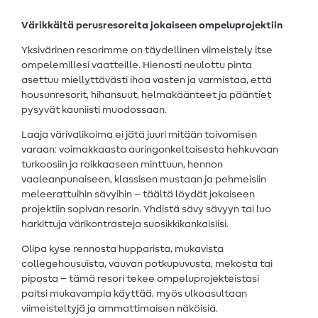
Värikkäitä perusresoreita jokaiseen ompeluprojektiin
Yksivärinen resorimme on täydellinen viimeistely itse
ompelemillesi vaatteille. Hienosti neulottu pinta
asettuu miellyttävästi ihoa vasten ja varmistaa, että
housunresorit, hihansuut, helmakäänteet ja pääntiet
pysyvät kauniisti muodossaan.
Laaja värivalikoima ei jätä juuri mitään toivomisen
varaan: voimakkaasta auringonkeltaisesta hehkuvaan
turkoosiin ja raikkaaseen minttuun, hennon
vaaleanpunaiseen, klassisen mustaan ja pehmeisiin
meleerattuihin sävyihin – täältä löydät jokaiseen
projektiin sopivan resorin. Yhdistä sävy sävyyn tai luo
harkittuja värikontrasteja suosikkikankaisiisi.
Olipa kyse rennosta hupparista, mukavista
collegehousuista, vauvan potkupuvusta, mekosta tai
piposta – tämä resori tekee ompeluprojekteistasi
paitsi mukavampia käyttää, myös ulkoasultaan
viimeisteltyjä ja ammattimaisen näköisiä.