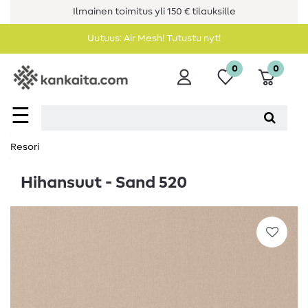
Ilmainen toimitus yli 150 € tilauksille
Uutuus: Air Mesh! Tutustu nyt!
0
0
☰
Resori
Hihansuut - Sand 520