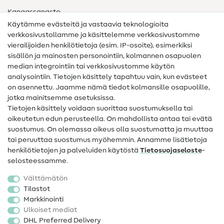
Kangassanasto
Käytämme evästeitä ja vastaavia teknologioita
Ompelusanasto
verkkosivustollamme ja käsittelemme verkkosivustomme
vierailijoiden henkilötietoja (esim. IP-osoite), esimerkiksi
Ompeluohjeet
sisällön ja mainosten personointiin, kolmannen osapuolen
median integrointiin tai verkkosivustomme käytön
Apua ja yhteystiedot
analysointiin. Tietojen käsittely tapahtuu vain, kun evästeet
on asennettu. Jaamme nämä tiedot kolmansille osapuolille,
Yhteystiedot
jotka mainitsemme asetuksissa.
Tietoa omistajanvaihdoksesta
Tietojen käsittely voidaan suorittaa suostumuksella tai
oikeutetun edun perusteella. On mahdollista antaa tai evätä
FAQ
suostumus. On olemassa oikeus olla suostumatta ja muuttaa
tai peruuttaa suostumus myöhemmin. Annamme lisätietoja
Peruutusoikeus
henkilötietojen ja palveluiden käytöstä
Tietosuojaseloste
-
Suosittu
selosteessamme.
Välttämätön
Kankaat
Tilastot
Markkinointi
Ompelutarvikkeet
Ulkoiset mediat
Ale
DHL Preferred Delivery