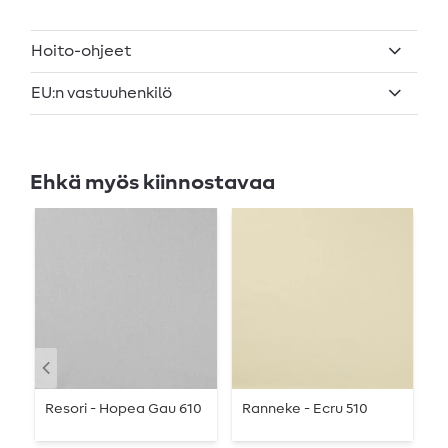
Hoito-ohjeet
EU:n vastuuhenkilö
Ehkä myös kiinnostavaa
Resori - Hopea Gau 610
Ranneke - Ecru 510
R
T