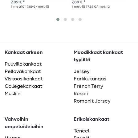
7,89 € *
7,89 € *
7,8
1
metriä
| 7,89 € / metriä
1
metriä
| 7,89 € / metriä
1
me
Kankaat arkeen
Muodikkaat kankaat
tyylillä
Puuvillakankaat
Pellavakankaat
Jersey
Viskoosikankaat
Farkkukangas
Collegekankaat
French Terry
Musliini
Resori
Romanit Jersey
Vahvoihin
Erikoiskankaat
ompeluideioihin
Tencel