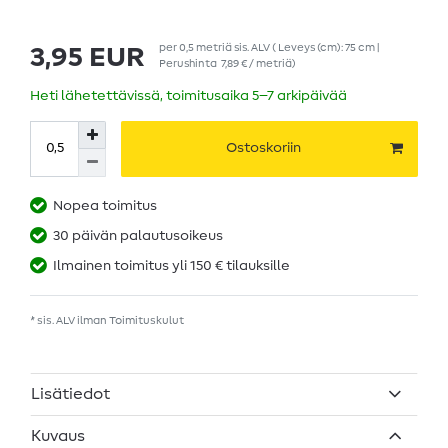
per
0,5
metriä
sis. ALV
( Leveys (cm): 75 cm |
3,95 EUR
Perushinta
7,89 € / metriä
)
Heti lähetettävissä, toimitusaika 5–7 arkipäivää
Ostoskoriin
Nopea toimitus
30 päivän palautusoikeus
Ilmainen toimitus yli 150 € tilauksille
* sis. ALV ilman
Toimituskulut
Lisätiedot
Kuvaus