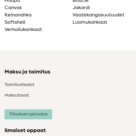
Huopa
Bouclé
Canvas
Jakardi
Keinonahka
Vaatekangasuutuudet
Softshell
Luomukankaat
Verhoilukankaat
Maksu ja toimitus
Toimitustiedot
Maksutavat
Tilauksen peruutus
Ilmaiset oppaat