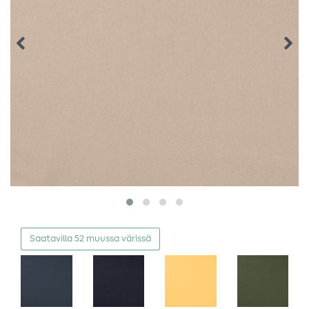
Saatavilla 52 muussa värissä