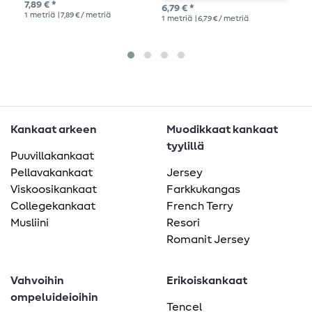
m
7,89 € *
6,79 € *
14,
1
metriä
| 7,89 € / metriä
1
metriä
| 6,79 € / metriä
1
me
Kankaat arkeen
Muodikkaat kankaat
tyylillä
Puuvillakankaat
Pellavakankaat
Jersey
Viskoosikankaat
Farkkukangas
Collegekankaat
French Terry
Musliini
Resori
Romanit Jersey
Vahvoihin
Erikoiskankaat
ompeluideioihin
Tencel