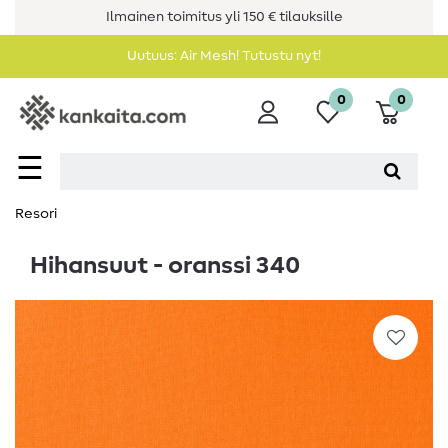
Ilmainen toimitus yli 150 € tilauksille
Uutuus: Air Mesh! Tutustu nyt!
0
0
☰
Resori
Hihansuut - oranssi 340