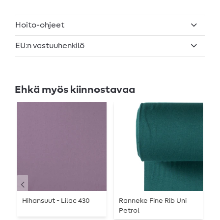
Hoito-ohjeet
EU:n vastuuhenkilö
Ehkä myös kiinnostavaa
Hihansuut - Lilac 430
Ranneke Fine Rib Uni
N
Petrol
U