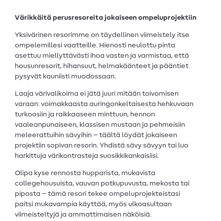
Värikkäitä perusresoreita jokaiseen ompeluprojektiin
Yksivärinen resorimme on täydellinen viimeistely itse
ompelemillesi vaatteille. Hienosti neulottu pinta
asettuu miellyttävästi ihoa vasten ja varmistaa, että
housunresorit, hihansuut, helmakäänteet ja pääntiet
pysyvät kauniisti muodossaan.
Laaja värivalikoima ei jätä juuri mitään toivomisen
varaan: voimakkaasta auringonkeltaisesta hehkuvaan
turkoosiin ja raikkaaseen minttuun, hennon
vaaleanpunaiseen, klassisen mustaan ja pehmeisiin
meleerattuihin sävyihin – täältä löydät jokaiseen
projektiin sopivan resorin. Yhdistä sävy sävyyn tai luo
harkittuja värikontrasteja suosikkikankaisiisi.
Olipa kyse rennosta hupparista, mukavista
collegehousuista, vauvan potkupuvusta, mekosta tai
piposta – tämä resori tekee ompeluprojekteistasi
paitsi mukavampia käyttää, myös ulkoasultaan
viimeisteltyjä ja ammattimaisen näköisiä.