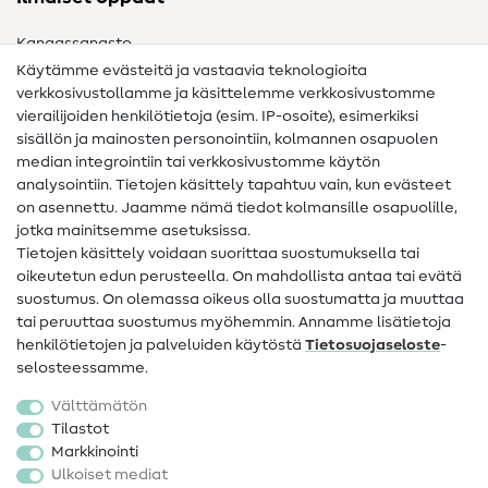
Kangassanasto
Käytämme evästeitä ja vastaavia teknologioita
Ompelusanasto
verkkosivustollamme ja käsittelemme verkkosivustomme
vierailijoiden henkilötietoja (esim. IP-osoite), esimerkiksi
Ompeluohjeet
sisällön ja mainosten personointiin, kolmannen osapuolen
median integrointiin tai verkkosivustomme käytön
Apua ja yhteystiedot
analysointiin. Tietojen käsittely tapahtuu vain, kun evästeet
on asennettu. Jaamme nämä tiedot kolmansille osapuolille,
Yhteystiedot
jotka mainitsemme asetuksissa.
Tietoa omistajanvaihdoksesta
Tietojen käsittely voidaan suorittaa suostumuksella tai
oikeutetun edun perusteella. On mahdollista antaa tai evätä
FAQ
suostumus. On olemassa oikeus olla suostumatta ja muuttaa
tai peruuttaa suostumus myöhemmin. Annamme lisätietoja
Peruutusoikeus
henkilötietojen ja palveluiden käytöstä
Tietosuojaseloste
-
Suosittu
selosteessamme.
Välttämätön
Kankaat
Tilastot
Markkinointi
Ompelutarvikkeet
Ulkoiset mediat