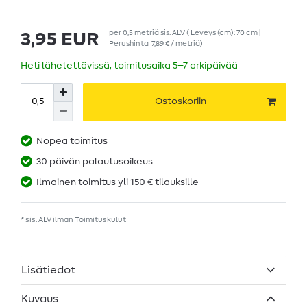
per
0,5
metriä
sis. ALV
( Leveys (cm): 70 cm |
3,95 EUR
Perushinta
7,89 € / metriä
)
Heti lähetettävissä, toimitusaika 5–7 arkipäivää
Ostoskoriin
Nopea toimitus
30 päivän palautusoikeus
Ilmainen toimitus yli 150 € tilauksille
* sis. ALV ilman
Toimituskulut
Lisätiedot
Kuvaus