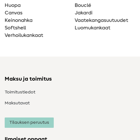
Huopa
Bouclé
Canvas
Jakardi
Keinonahka
Vaatekangasuutuudet
Softshell
Luomukankaat
Verhoilukankaat
Maksu ja toimitus
Toimitustiedot
Maksutavat
Tilauksen peruutus
Ilmaiset oppaat