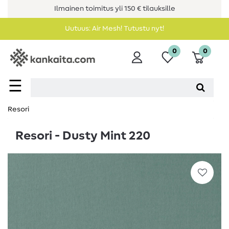
Ilmainen toimitus yli 150 € tilauksille
Uutuus: Air Mesh! Tutustu nyt!
0
0
☰
Resori
Resori - Dusty Mint 220