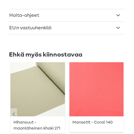
Hoito-ohjeet
EU:n vastuuhenkilö
Ehkä myös kiinnostavaa
-
Hihansuut -
Mansetit - Coral 140
R
maanläheinen khaki 271
t