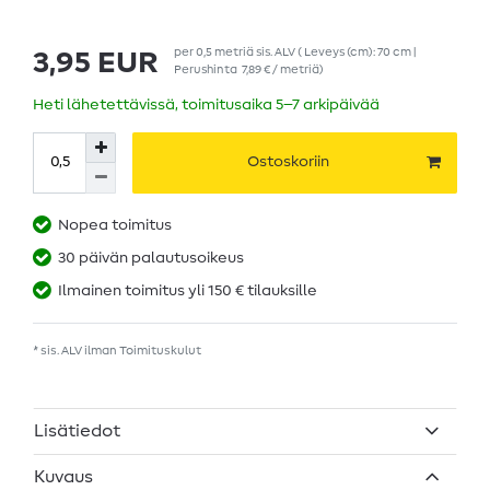
per
0,5
metriä
sis. ALV
( Leveys (cm): 70 cm |
3,95 EUR
Perushinta
7,89 € / metriä
)
Heti lähetettävissä, toimitusaika 5–7 arkipäivää
Ostoskoriin
Nopea toimitus
30 päivän palautusoikeus
Ilmainen toimitus yli 150 € tilauksille
* sis. ALV ilman
Toimituskulut
Lisätiedot
Kuvaus