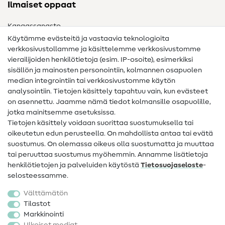
Ilmaiset oppaat
Kangassanasto
Käytämme evästeitä ja vastaavia teknologioita
Ompelusanasto
verkkosivustollamme ja käsittelemme verkkosivustomme
vierailijoiden henkilötietoja (esim. IP-osoite), esimerkiksi
Ompeluohjeet
sisällön ja mainosten personointiin, kolmannen osapuolen
median integrointiin tai verkkosivustomme käytön
Apua ja yhteystiedot
analysointiin. Tietojen käsittely tapahtuu vain, kun evästeet
on asennettu. Jaamme nämä tiedot kolmansille osapuolille,
Yhteystiedot
jotka mainitsemme asetuksissa.
Tietoa omistajanvaihdoksesta
Tietojen käsittely voidaan suorittaa suostumuksella tai
oikeutetun edun perusteella. On mahdollista antaa tai evätä
FAQ
suostumus. On olemassa oikeus olla suostumatta ja muuttaa
tai peruuttaa suostumus myöhemmin. Annamme lisätietoja
Peruutusoikeus
henkilötietojen ja palveluiden käytöstä
Tietosuojaseloste
-
Suosittu
selosteessamme.
Välttämätön
Kankaat
Tilastot
Markkinointi
Ompelutarvikkeet