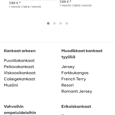
v
7,89 € *
7,89 € *
Suo
1
metriä
| 7,89 € / metriä
1
metriä
| 7,89 € / metriä
1
me
Kankaat arkeen
Muodikkaat kankaat
tyylillä
Puuvillakankaat
Pellavakankaat
Jersey
Viskoosikankaat
Farkkukangas
Collegekankaat
French Terry
Musliini
Resori
Romanit Jersey
Vahvoihin
Erikoiskankaat
ompeluideioihin