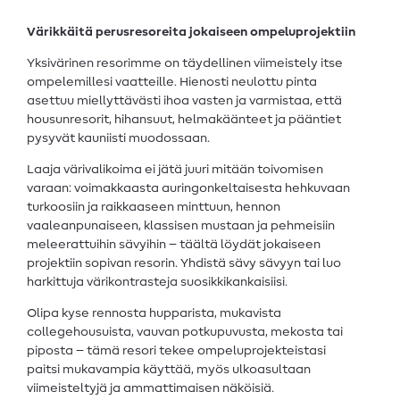
Värikkäitä perusresoreita jokaiseen ompeluprojektiin
Yksivärinen resorimme on täydellinen viimeistely itse
ompelemillesi vaatteille. Hienosti neulottu pinta
asettuu miellyttävästi ihoa vasten ja varmistaa, että
housunresorit, hihansuut, helmakäänteet ja pääntiet
pysyvät kauniisti muodossaan.
Laaja värivalikoima ei jätä juuri mitään toivomisen
varaan: voimakkaasta auringonkeltaisesta hehkuvaan
turkoosiin ja raikkaaseen minttuun, hennon
vaaleanpunaiseen, klassisen mustaan ja pehmeisiin
meleerattuihin sävyihin – täältä löydät jokaiseen
projektiin sopivan resorin. Yhdistä sävy sävyyn tai luo
harkittuja värikontrasteja suosikkikankaisiisi.
Olipa kyse rennosta hupparista, mukavista
collegehousuista, vauvan potkupuvusta, mekosta tai
piposta – tämä resori tekee ompeluprojekteistasi
paitsi mukavampia käyttää, myös ulkoasultaan
viimeisteltyjä ja ammattimaisen näköisiä.