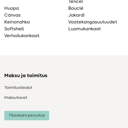
Tencel
Huopa
Bouclé
Canvas
Jakardi
Keinonahka
Vaatekangasuutuudet
Softshell
Luomukankaat
Verhoilukankaat
Maksu ja toimitus
Toimitustiedot
Maksutavat
Tilauksen peruutus