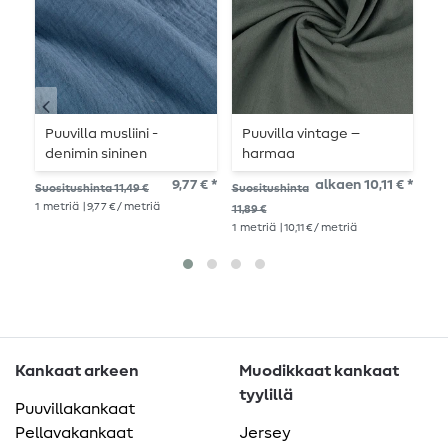
Puuvilla musliini -
Puuvilla vintage –
P
denimin sininen
harmaa
p
r
9,77 € *
alkaen 10,11 € *
Suositushinta 11,49 €
Suositushinta
Suo
r
1
metriä
| 9,77 € / metriä
1
me
11,89 €
1
metriä
| 10,11 € / metriä
Kankaat arkeen
Muodikkaat kankaat
tyylillä
Puuvillakankaat
Pellavakankaat
Jersey