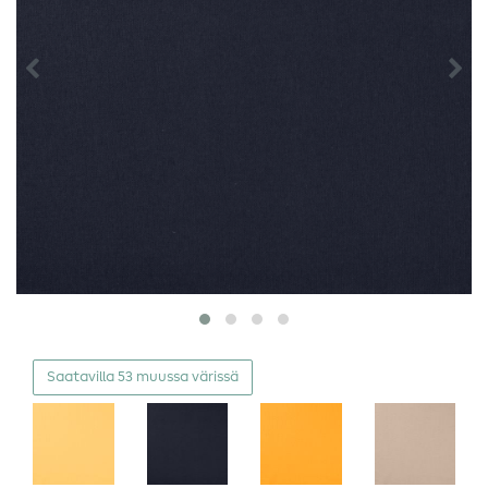
Saatavilla 53 muussa värissä