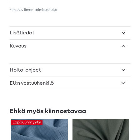
* sis. ALV ilman
Toimituskulut
Lisätiedot
Kuvaus
Hoito-ohjeet
EU:n vastuuhenkilö
Ehkä myös kiinnostavaa
Loppuunmyyty
L