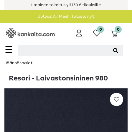
Ilmainen toimitus yli 150 € tilauksille
Uutuus: Air Mesh! Tutustu nyt!
0
0
☰
Jäännöspalat
Resori - Laivastonsininen 980