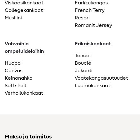
Viskoosikankaat
Farkkukangas
Collegekankaat
French Terry
Musliini
Resori
Romanit Jersey
Vahvoihin
Erikoiskankaat
ompeluideioihin
Tencel
Huopa
Bouclé
Canvas
Jakardi
Keinonahka
Vaatekangasuutuudet
Softshell
Luomukankaat
Verhoilukankaat
Maksu ja toimitus