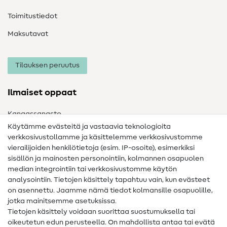
Toimitustiedot
Maksutavat
Tilauksen peruutus
Ilmaiset oppaat
Kangassanasto
Käytämme evästeitä ja vastaavia teknologioita
Ompelusanasto
verkkosivustollamme ja käsittelemme verkkosivustomme
vierailijoiden henkilötietoja (esim. IP-osoite), esimerkiksi
Ompeluohjeet
sisällön ja mainosten personointiin, kolmannen osapuolen
median integrointiin tai verkkosivustomme käytön
Apua ja yhteystiedot
analysointiin. Tietojen käsittely tapahtuu vain, kun evästeet
on asennettu. Jaamme nämä tiedot kolmansille osapuolille,
Yhteystiedot
jotka mainitsemme asetuksissa.
Tietoa omistajanvaihdoksesta
Tietojen käsittely voidaan suorittaa suostumuksella tai
oikeutetun edun perusteella. On mahdollista antaa tai evätä