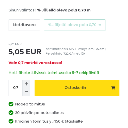
Sinun valintasi:
% Jäljellä oleva pala 0,70 m
Metritavara
% Jäljellä oleva pala 0,70 m
5,94 EUR
per
1
metriä
sis. ALV
( Leveys (cm): 75 cm |
5,05 EUR
Perushinta
7,22 € / metriä
)
Vain 0,7 metriä varastossa!
Heti lähetettävissä, toimitusaika 5–7 arkipäivää
Ostoskoriin
Nopea toimitus
30 päivän palautusoikeus
Ilmainen toimitus yli 150 € tilauksille