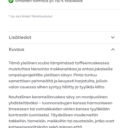
Ilmainen toimitus yli 150 € tilauksille
* sis. ALV ilman
Toimituskulut
Lisätiedot
Kuvaus
Tämä ylellinen scuba lämpimässä toffeenruskeassa
muistuttaa hienointa mokkanahkaa ja antaa jokaiselle
ompeluprojektille ylellisen sävyn. Pinta tuntuu
samettisen pehmeältä ja kevyesti harjatulta, jolloin
valon osuessa siihen syntyy hillitty ja tyylikäs kiilto.
Rauhallinen karamellinruskea sävy on monipuolinen
yhdisteltäväksi – luonnonsävyjen kanssa harmoniseen
ilmeeseen tai voimakkaiden värien kanssa tyylikkään
kontrastin luomiseksi. Täydellinen moderneihin
takkeihin, hameisiin, mekkoihin tai asusteisiin, jotka ovat
katseenvangitsijoita sekä arjessa että