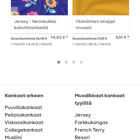
Jersey - Neonkukkia
Yksivärinen sinappi
C
koboltinsinisellä
musseli
P
14,02 € *
9,51 € *
Suositushinta 16,49 €
Suositushinta 11,19 €
Suo
1
metriä
| 14,02 € / metriä
1
metriä
| 9,51 € / metriä
17,9
1
me
Kankaat arkeen
Muodikkaat kankaat
tyylillä
Puuvillakankaat
Pellavakankaat
Jersey
Viskoosikankaat
Farkkukangas
Collegekankaat
French Terry
Musliini
Resori