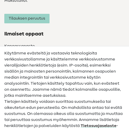
Maksutavat
Tilauksen peruutus
Ilmaiset oppaat
Kangassanasto
Käytämme evästeitä ja vastaavia teknologioita
Ompelusanasto
verkkosivustollamme ja käsittelemme verkkosivustomme
vierailijoiden henkilötietoja (esim. IP-osoite), esimerkiksi
Ompeluohjeet
sisällön ja mainosten personointiin, kolmannen osapuolen
median integrointiin tai verkkosivustomme käytön
Apua ja yhteystiedot
analysointiin. Tietojen käsittely tapahtuu vain, kun evästeet
on asennettu. Jaamme nämä tiedot kolmansille osapuolille,
Yhteystiedot
jotka mainitsemme asetuksissa.
Tietoa omistajanvaihdoksesta
Tietojen käsittely voidaan suorittaa suostumuksella tai
oikeutetun edun perusteella. On mahdollista antaa tai evätä
FAQ
suostumus. On olemassa oikeus olla suostumatta ja muuttaa
tai peruuttaa suostumus myöhemmin. Annamme lisätietoja
Peruutusoikeus
henkilötietojen ja palveluiden käytöstä
Tietosuojaseloste
-