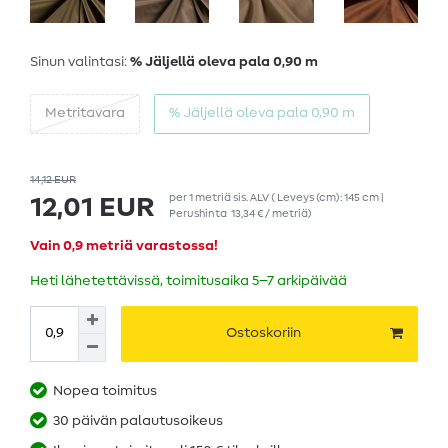
Sinun valintasi:
% Jäljellä oleva pala 0,90 m
Metritavara
% Jäljellä oleva pala 0,90 m
14,12 EUR
per
1
metriä
sis. ALV
( Leveys (cm): 145 cm |
12,01 EUR
Perushinta
13,34 € / metriä
)
Vain 0,9 metriä varastossa!
Heti lähetettävissä, toimitusaika 5–7 arkipäivää
Ostoskoriin
Nopea toimitus
30 päivän palautusoikeus