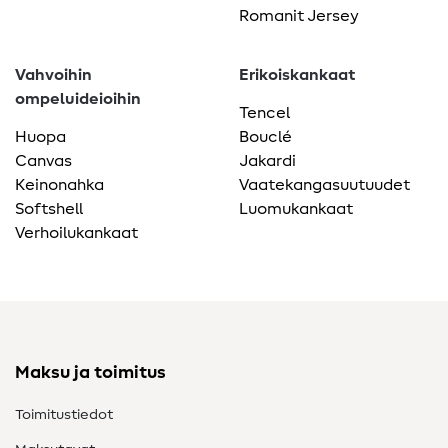
Romanit Jersey
Vahvoihin
Erikoiskankaat
ompeluideioihin
Tencel
Huopa
Bouclé
Canvas
Jakardi
Keinonahka
Vaatekangasuutuudet
Softshell
Luomukankaat
Verhoilukankaat
Maksu ja toimitus
Toimitustiedot