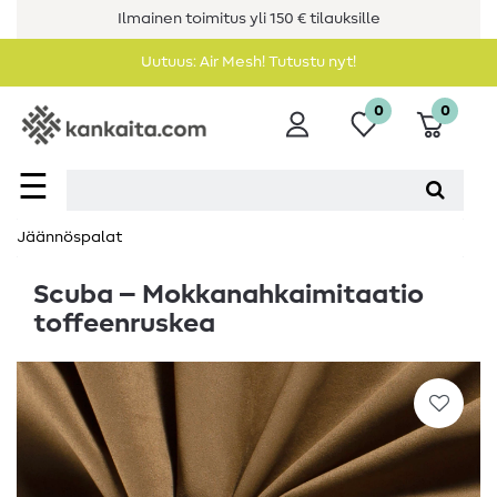
Ilmainen toimitus yli 150 € tilauksille
Uutuus: Air Mesh! Tutustu nyt!
0
0
☰
Jäännöspalat
Scuba – Mokkanahkaimitaatio
toffeenruskea