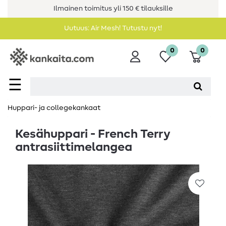
Ilmainen toimitus yli 150 € tilauksille
Uutuus: Air Mesh! Tutustu nyt!
0
0
☰
Huppari- ja collegekankaat
Kesähuppari - French Terry
antrasiittimelangea