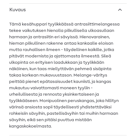
Kuvaus
Tämä kesähuppari tyylikkäässä antrasiittimelangessa
tekee vaikutuksen hienolla pilkullisella ulkoasullaan
harmaan ja antrasiitin eri sävyissä. Hienovarainen,
hieman pilkullinen rakenne antaa kankaalle eloisan
mutta rauhallisen ilmeen - täydellinen kaikille, jotka
pitävät modernista ja ajattomasta ilmeestä. Sileä
ulkopinta on erityisen laadukkaan ja tyylikkään
näköinen, kun taas miellyttävän pehmeä sisäpinta
takaa korkean mukavuustason. Melange-väritys
peittää pienet epätasaisuudet kauniisti, ja kangas
mukautuu vaivattomasti moneen tyyliin -
urheilullisesta ja rennosta yksinkertaiseen ja
tyylikkääseen. Monipuolinen peruskangas, joka hillityn
värinsä ansiosta sopii täydellisesti yhdistettäväksi
rohkeisiin sävyihin, pastellisävyihin tai muihin harmaan
sävyihin, eikä sen pitäisi puuttua mistään
kangaskokoelmasta.