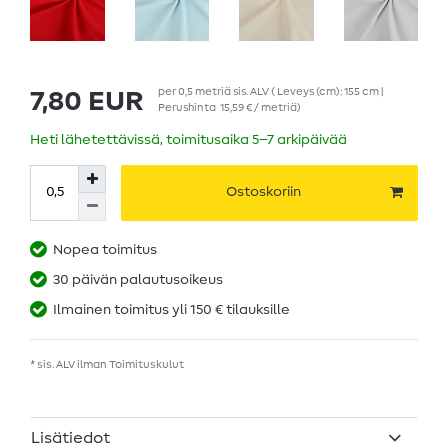
per
0,5
metriä
sis. ALV
( Leveys (cm): 155 cm |
7,80 EUR
Perushinta
15,59 € / metriä
)
Heti lähetettävissä, toimitusaika 5–7 arkipäivää
Ostoskoriin
Nopea toimitus
30 päivän palautusoikeus
Ilmainen toimitus yli 150 € tilauksille
* sis. ALV ilman
Toimituskulut
Lisätiedot