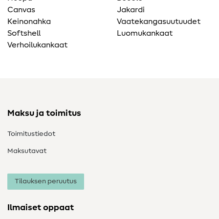
Canvas
Jakardi
Keinonahka
Vaatekangasuutuudet
Softshell
Luomukankaat
Verhoilukankaat
Maksu ja toimitus
Toimitustiedot
Maksutavat
Tilauksen peruutus
Ilmaiset oppaat