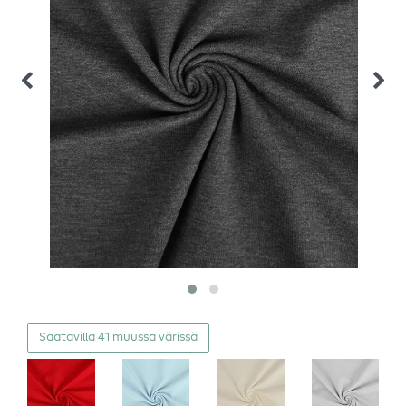
Saatavilla 41 muussa värissä