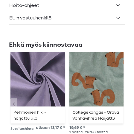
Hoito-ohjeet
EU:n vastuuhenkilö
Ehkä myös kiinnostavaa
Pehmoinen hiki -
Collegekangas - Orava
S
harjattu liila
Vanhavihreä Harjattu
k
alkaen 13,17 € *
19,69 € *
16,
Suositushinta
1
metriä
| 19,69 € / metriä
1
me