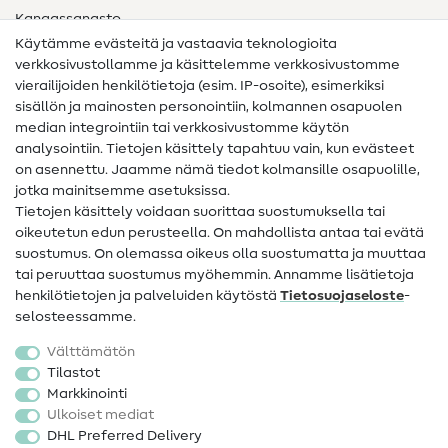
Kangassanasto
Käytämme evästeitä ja vastaavia teknologioita
Ompelusanasto
verkkosivustollamme ja käsittelemme verkkosivustomme
vierailijoiden henkilötietoja (esim. IP-osoite), esimerkiksi
Ompeluohjeet
sisällön ja mainosten personointiin, kolmannen osapuolen
median integrointiin tai verkkosivustomme käytön
Apua ja yhteystiedot
analysointiin. Tietojen käsittely tapahtuu vain, kun evästeet
on asennettu. Jaamme nämä tiedot kolmansille osapuolille,
Yhteystiedot
jotka mainitsemme asetuksissa.
Tietoa omistajanvaihdoksesta
Tietojen käsittely voidaan suorittaa suostumuksella tai
oikeutetun edun perusteella. On mahdollista antaa tai evätä
FAQ
suostumus. On olemassa oikeus olla suostumatta ja muuttaa
tai peruuttaa suostumus myöhemmin. Annamme lisätietoja
Peruutusoikeus
henkilötietojen ja palveluiden käytöstä
Tietosuojaseloste
-
Suosittu
selosteessamme.
Välttämätön
Kankaat
Tilastot
Markkinointi
Ompelutarvikkeet
Ulkoiset mediat
Ale
DHL Preferred Delivery