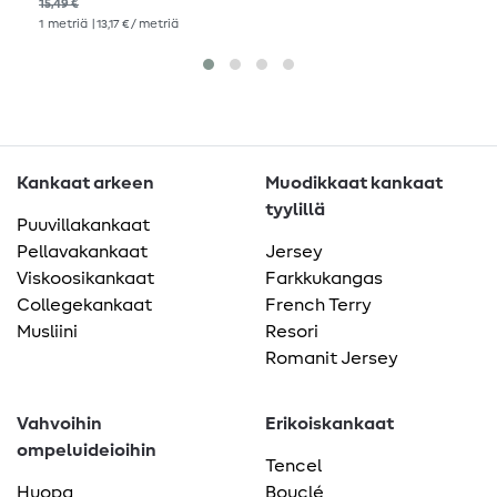
15,49 €
1
metriä
| 13,17 € / metriä
Kankaat arkeen
Muodikkaat kankaat
tyylillä
Puuvillakankaat
Pellavakankaat
Jersey
Viskoosikankaat
Farkkukangas
Collegekankaat
French Terry
Musliini
Resori
Romanit Jersey
Vahvoihin
Erikoiskankaat
ompeluideioihin
Tencel
Huopa
Bouclé