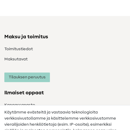
Maksu ja toimitus
Toimitustiedot
Maksutavat
Tilauksen peruutus
Ilmaiset oppaat
Kangassanasto
Käytämme evästeitä ja vastaavia teknologioita
Ompelusanasto
verkkosivustollamme ja käsittelemme verkkosivustomme
vierailijoiden henkilötietoja (esim. IP-osoite), esimerkiksi
Ompeluohjeet