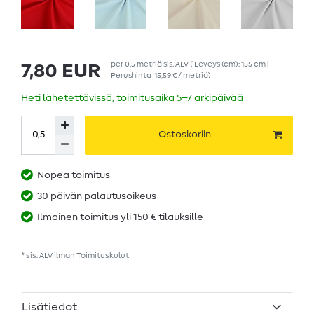
per
0,5
metriä
sis. ALV
( Leveys (cm): 155 cm |
7,80 EUR
Perushinta
15,59 € / metriä
)
Heti lähetettävissä, toimitusaika 5–7 arkipäivää
Ostoskoriin
Nopea toimitus
30 päivän palautusoikeus
Ilmainen toimitus yli 150 € tilauksille
* sis. ALV ilman
Toimituskulut
Lisätiedot