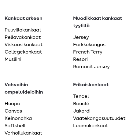
Kankaat arkeen
Muodikkaat kankaat
tyylillä
Puuvillakankaat
Pellavakankaat
Jersey
Viskoosikankaat
Farkkukangas
Collegekankaat
French Terry
Musliini
Resori
Romanit Jersey
Vahvoihin
Erikoiskankaat
ompeluideioihin
Tencel
Huopa
Bouclé
Canvas
Jakardi
Keinonahka
Vaatekangasuutuudet
Softshell
Luomukankaat
Verhoilukankaat