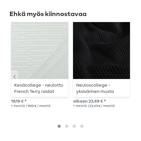
Ehkä myös kiinnostavaa
Kesäcollege - neulottu
Neuloscollege -
S
French Terry raidat
yksivärinen musta
d
turkoosi
G
19,19 € *
alkaen 23,49 € *
25,
M
1
metriä
| 19,19 € / metriä
1
metriä
| 23,49 € / metriä
1
me