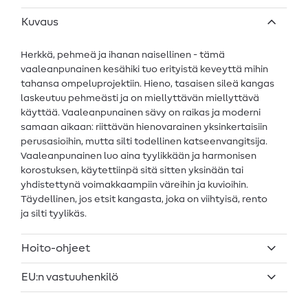
Kuvaus
Herkkä, pehmeä ja ihanan naisellinen - tämä
vaaleanpunainen kesähiki tuo erityistä keveyttä mihin
tahansa ompeluprojektiin. Hieno, tasaisen sileä kangas
laskeutuu pehmeästi ja on miellyttävän miellyttävä
käyttää. Vaaleanpunainen sävy on raikas ja moderni
samaan aikaan: riittävän hienovarainen yksinkertaisiin
perusasioihin, mutta silti todellinen katseenvangitsija.
Vaaleanpunainen luo aina tyylikkään ja harmonisen
korostuksen, käytettiinpä sitä sitten yksinään tai
yhdistettynä voimakkaampiin väreihin ja kuvioihin.
Täydellinen, jos etsit kangasta, joka on viihtyisä, rento
ja silti tyylikäs.
Hoito-ohjeet
EU:n vastuuhenkilö