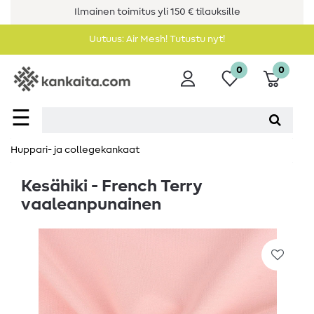
Ilmainen toimitus yli 150 € tilauksille
Uutuus: Air Mesh! Tutustu nyt!
0
0
☰
Huppari- ja collegekankaat
Kesähiki - French Terry
vaaleanpunainen