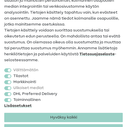
sisällön ja mainosten personointiin, kolmannen osapuolen
median integrointiin tai verkkosivustomme käytön
Apua ja yhteystiedot
analysointiin. Tietojen käsittely tapahtuu vain, kun evästeet
on asennettu. Jaamme nämä tiedot kolmansille osapuolille,
Yhteystiedot
jotka mainitsemme asetuksissa.
Tietoa omistajanvaihdoksesta
Tietojen käsittely voidaan suorittaa suostumuksella tai
oikeutetun edun perusteella. On mahdollista antaa tai evätä
FAQ
suostumus. On olemassa oikeus olla suostumatta ja muuttaa
tai peruuttaa suostumus myöhemmin. Annamme lisätietoja
Peruutusoikeus
henkilötietojen ja palveluiden käytöstä
Tietosuojaseloste
-
Suosittu
selosteessamme.
Välttämätön
Kankaat
Tilastot
Markkinointi
Ompelutarvikkeet
Ulkoiset mediat
Ale
DHL Preferred Delivery
Toiminnallinen
Lisäasetukset
Hyväksy kaikki