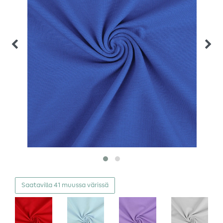
Saatavilla 41 muussa värissä