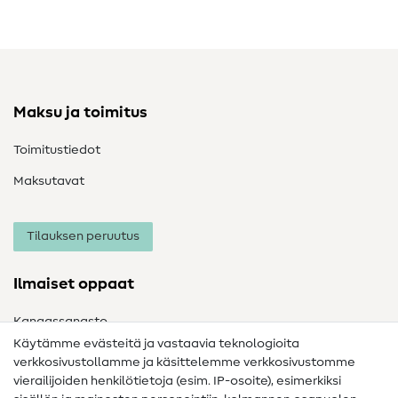
Maksu ja toimitus
Toimitustiedot
Maksutavat
Tilauksen peruutus
Ilmaiset oppaat
Kangassanasto
Käytämme evästeitä ja vastaavia teknologioita
Ompelusanasto
verkkosivustollamme ja käsittelemme verkkosivustomme
vierailijoiden henkilötietoja (esim. IP-osoite), esimerkiksi
Ompeluohjeet