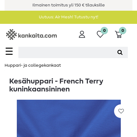
Ilmainen toimitus yli 150 € tilauksille
Uutuus: Air Mesh! Tutustu nyt!
0
0
☰
Huppari- ja collegekankaat
Kesähuppari - French Terry
kuninkaansininen