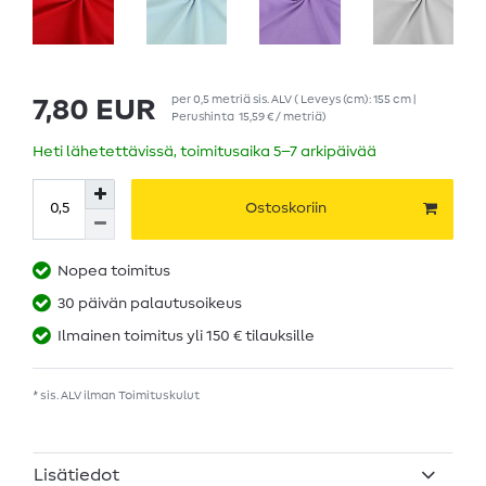
per
0,5
metriä
sis. ALV
( Leveys (cm): 155 cm |
7,80 EUR
Perushinta
15,59 € / metriä
)
Heti lähetettävissä, toimitusaika 5–7 arkipäivää
Ostoskoriin
Nopea toimitus
30 päivän palautusoikeus
Ilmainen toimitus yli 150 € tilauksille
* sis. ALV ilman
Toimituskulut
Lisätiedot