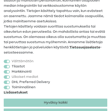
sisällön ja mainosten personointiin, kolmannen osapuolen
median integrointiin tai verkkosivustomme käytön
Apua ja yhteystiedot
analysointiin. Tietojen käsittely tapahtuu vain, kun evästeet
on asennettu. Jaamme nämä tiedot kolmansille osapuolille,
Yhteystiedot
jotka mainitsemme asetuksissa.
Tietoa omistajanvaihdoksesta
Tietojen käsittely voidaan suorittaa suostumuksella tai
oikeutetun edun perusteella. On mahdollista antaa tai evätä
FAQ
suostumus. On olemassa oikeus olla suostumatta ja muuttaa
tai peruuttaa suostumus myöhemmin. Annamme lisätietoja
Peruutusoikeus
henkilötietojen ja palveluiden käytöstä
Tietosuojaseloste
-
Suosittu
selosteessamme.
Välttämätön
Kankaat
Tilastot
Markkinointi
Ompelutarvikkeet
Ulkoiset mediat
Ale
DHL Preferred Delivery
Toiminnallinen
Lisäasetukset
Hyväksy kaikki