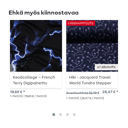
Ehkä myös kiinnostavaa
Loppuunmyyty
от Albstoffe
Kesäcollege – French
Hiki - Jacquard Travel
C
Terry Digipainettu
World Tundra Stepper
P
Salamat Musta
Sininen
19,69 € *
28,47 € *
Suositushinta 33,49 €
Suo
1
metriä
| 19,69 € / metriä
1
metriä
| 28,47 € / metriä
17,9
1
me