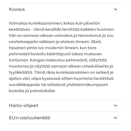
Kuvaus
Voimakas kuninkaansininen, kirkas kuin pilvetön
kesätaivas - tämä kesähiki herättää kaikkien huomion.
Väri on samaan aikaan voimakas ja hienostunut ja tuo
vaatekaappiisi raikkaan ja eloisan ilmeen. Sileä,
tasainen pinta luo modernin ilmeen, kun taas
pehmeästi kuvioitu kääntöpuoli takaa mukavan
tuntuman. Kangas laskeutuu pehmeästi, säilyttää
muotonsa ja näyttää samaan aikaan urheilulliselta ja
tyylikkäältä. Tämä rikas kuninkaansininen on selkeä ja
ajaton väri, olipa kyseessä sitten huomiota herättävä
suosikkikappale tai säteilevä yhdistelmäkumppani
kuvioille ja painatuksille.
Hoito-ohjeet
EU:n vastuuhenkilö