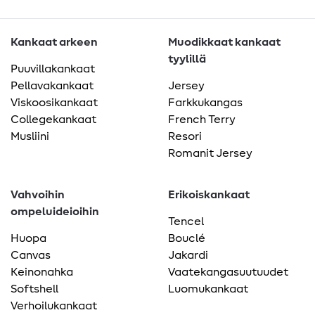
Kankaat arkeen
Muodikkaat kankaat
tyylillä
Puuvillakankaat
Pellavakankaat
Jersey
Viskoosikankaat
Farkkukangas
Collegekankaat
French Terry
Musliini
Resori
Romanit Jersey
Vahvoihin
Erikoiskankaat
ompeluideioihin
Tencel
Huopa
Bouclé
Canvas
Jakardi
Keinonahka
Vaatekangasuutuudet
Softshell
Luomukankaat
Verhoilukankaat