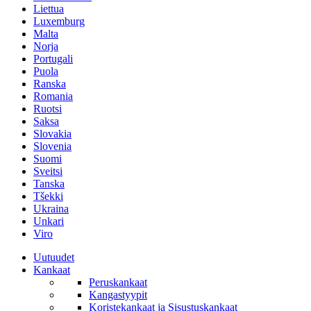
Liettua
Luxemburg
Malta
Norja
Portugali
Puola
Ranska
Romania
Ruotsi
Saksa
Slovakia
Slovenia
Suomi
Sveitsi
Tanska
Tšekki
Ukraina
Unkari
Viro
Uutuudet
Kankaat
Peruskankaat
Kangastyypit
Koristekankaat ja Sisustuskankaat