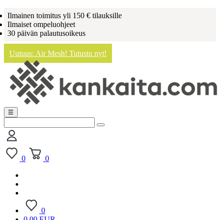
Ilmainen toimitus yli 150 € tilauksille
Ilmaiset ompeluohjeet
30 päivän palautusoikeus
Uutuus: Air Mesh! Tutustu nyt!
☰
0
0
0
0,00 EUR