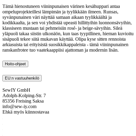
Tämä hienostuneen viininpunaisen värinen kesähuppari antaa
ompeluprojekteillesi lämpimän ja tyylikkään ilmeen. Runsas,
syvänpunainen väri näyttää samaan aikaan tyylikkäältä ja
kodikkaalta, ja sen voi yhdistää upeasti hillittyihin luonnonsävyihin,
klassiseen mustaan tai pehmeisiin rosé- ja beige-sävyihin. Sileä
yläpuoli takaa siistin ulkonäön, kun taas tyypillinen, hieman kuvioitu
sisäpuoli tekee siitä mukavan käyttää. Olipa kyse sitten rennoista
arkiasuista tai erityisistä suosikkikappaleista - tämä viininpunainen
ranskanfrotee tuo vaatekaappiisi ajattoman ja modernin lisän.
Hoito-ohjeet
EU:n vastuuhenkilö
SewIY GmbH
Adolph-Kolping-Str. 7
85356 Freising
Saksa
info@sew-iy.com
Ehkä myös kiinnostavaa