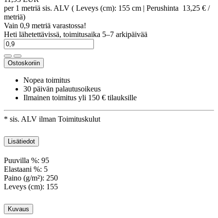
per
1
metriä
sis. ALV
( Leveys (cm): 155 cm | Perushinta
13,25 € /
metriä
)
Vain 0,9 metriä varastossa!
Heti lähetettävissä, toimitusaika 5–7 arkipäivää
Ostoskoriin
Nopea toimitus
30 päivän palautusoikeus
Ilmainen toimitus yli 150 € tilauksille
* sis. ALV ilman
Toimituskulut
Lisätiedot
Puuvilla %:
95
Elastaani %:
5
Paino (g/m²):
250
Leveys (cm):
155
Kuvaus