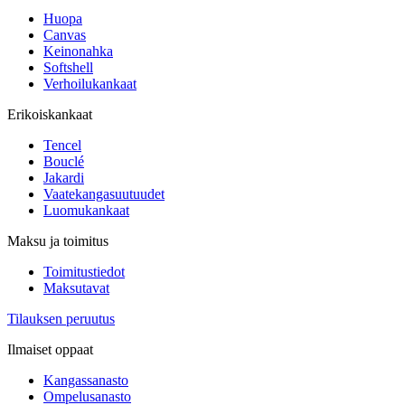
Huopa
Canvas
Keinonahka
Softshell
Verhoilukankaat
Erikoiskankaat
Tencel
Bouclé
Jakardi
Vaatekangasuutuudet
Luomukankaat
Maksu ja toimitus
Toimitustiedot
Maksutavat
Tilauksen peruutus
Ilmaiset oppaat
Kangassanasto
Ompelusanasto