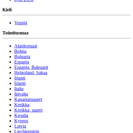
Kieli
Venäjä
Toimitusmaa
Alankomaat
Belgia
Bulgaria
Espanja
Espanja, Baleaarit
Helgoland, Saksa
Irlanti
Islanti
Italia
Itävalta
Kanariansaaret
Kreikka
Kreikka, saaret
Kroatia
Kypros
Latvia
Liechtenstein