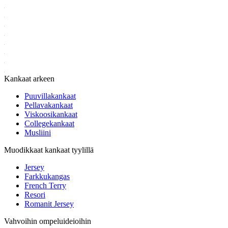
Kankaat arkeen
Puuvillakankaat
Pellavakankaat
Viskoosikankaat
Collegekankaat
Musliini
Muodikkaat kankaat tyylillä
Jersey
Farkkukangas
French Terry
Resori
Romanit Jersey
Vahvoihin ompeluideioihin