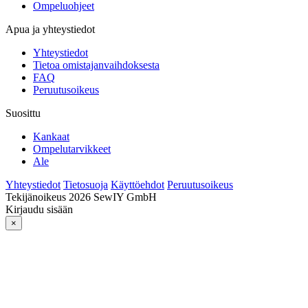
Ompeluohjeet
Apua ja yhteystiedot
Yhteystiedot
Tietoa omistajanvaihdoksesta
FAQ
Peruutusoikeus
Suosittu
Kankaat
Ompelutarvikkeet
Ale
Yhteystiedot
Tietosuoja
Käyttöehdot
Peruutusoikeus
Tekijänoikeus 2026 SewIY GmbH
Kirjaudu sisään
×