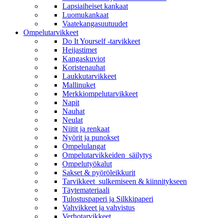
Lapsiaiheiset kankaat
Luomukankaat
Vaatekangasuutuudet
Ompelutarvikkeet
Do It Yourself -tarvikkeet
Heijastimet
Kangaskuviot
Koristenauhat
Laukkutarvikkeet
Mallinuket
Merkkiompelutarvikkeet
Napit
Nauhat
Neulat
Niitit ja renkaat
Nyörit ja punokset
Ompelulangat
Ompelutarvikkeiden ​ säilytys
Ompelutyökalut
Sakset & pyöröleikkurit
Tarvikkeet ​ sulkemiseen & kiinnitykseen
Täytemateriaali
Tulostuspaperi ja Silkkipaperi
Vahvikkeet ja vahvistus
Verhotarvikkeet