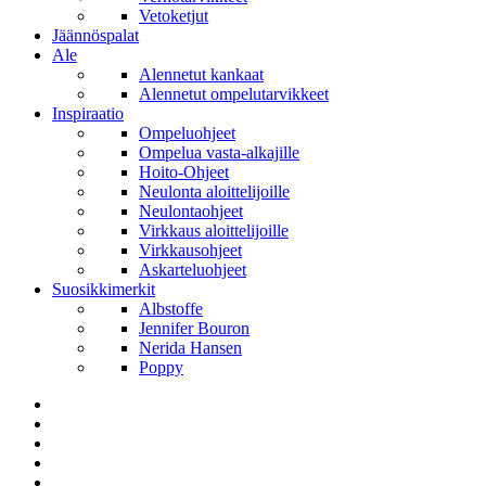
Vetoketjut
Jäännöspalat
Ale
Alennetut kankaat
Alennetut ompelutarvikkeet
Inspiraatio
Ompeluohjeet
Ompelua vasta-alkajille
Hoito-Ohjeet
Neulonta aloittelijoille
Neulontaohjeet
Virkkaus aloittelijoille
Virkkausohjeet
Askarteluohjeet
Suosikkimerkit
Albstoffe
Jennifer Bouron
Nerida Hansen
Poppy