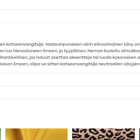
 katseenvangitsija. Vaaleanpunaisen värin elinvoimainen sävy on rai
n luo hienostuneen ilmeen, ja tyypillinen, hieman kuvioitu silmukk
- ihanteellinen, jos haluat asettaa aksentteja tai luoda kokonaisen
oisan ilmeen, olipa se sitten katseenvangitsija neutraalien sävyjen