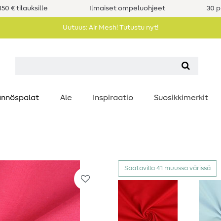
50 € tilauksille
Ilmaiset ompeluohjeet
30 p
Uutuus: Air Mesh! Tutustu nyt!
nnöspalat
Ale
Inspiraatio
Suosikkimerkit
Saatavilla 41 muussa värissä