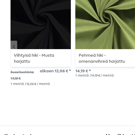
Viihtyisä hiki - Musta
Pehmeä hiki -
harjattu
omenanvihreä harjattu
alkaen 12,06 € *
14,19 € *
Suositushinta
1
metriä
| 14,19 € / metriä
14,19 €
1
metriä
| 12,06 € / metriä