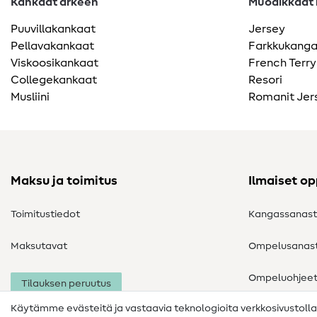
Kankaat arkeen
Muodikkaat k
Puuvillakankaat
Jersey
Pellavakankaat
Farkkukang
Viskoosikankaat
French Terry
Collegekankaat
Resori
Musliini
Romanit Jer
Maksu ja toimitus
Ilmaiset o
Toimitustiedot
Kangassanas
Maksutavat
Ompelusanas
Ompeluohjee
Tilauksen peruutus
Käytämme evästeitä ja vastaavia teknologioita verkkosivustoll