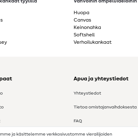
ankaat tyylillä
Vahvoihin ompeluideioihin
Huopa
as
Canvas
Keinonahka
Softshell
sey
Verhoilukankaat
ppaat
Apua ja yhteystiedot
to
Yhteystiedot
to
Tietoa omistajanvaihdoksesta
t
FAQ
amme ja käsittelemme verkkosivustomme vierailijoiden
Peruutusoikeus