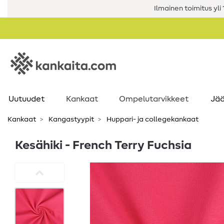
Ilmainen toimitus yli 1
Uutuudet
Kankaat
Ompelutarvikkeet
Jää
Kankaat
Kangastyypit
Huppari- ja collegekankaat
Kesähiki - French Terry Fuchsia