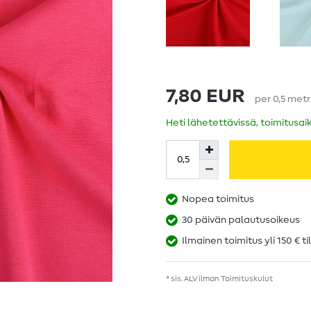
7,80 EUR
per
0,5
metr
Heti lähetettävissä, toimitusai
Nopea toimitus
30 päivän palautusoikeus
Ilmainen toimitus yli 150 € ti
* sis. ALV ilman
Toimituskulut