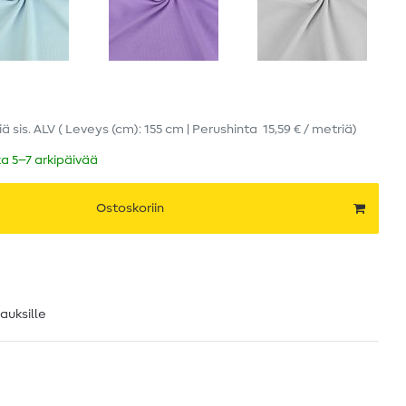
iä
sis. ALV
( Leveys (cm): 155 cm | Perushinta
15,59 € / metriä
)
ka 5–7 arkipäivää
Ostoskoriin
lauksille