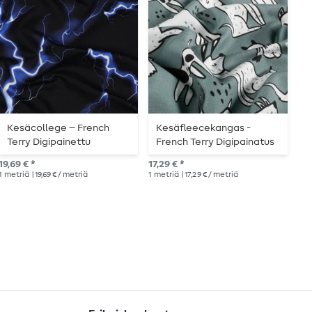
Kesäcollege – French
Kesäfleecekangas -
K
Terry Digipainettu
French Terry Digipainatus
f
Salamat Musta
Koira ja Kissa Sininen
l
19,69 € *
17,29 € *
20,
1
metriä
| 19,69 € / metriä
1
metriä
| 17,29 € / metriä
1
me