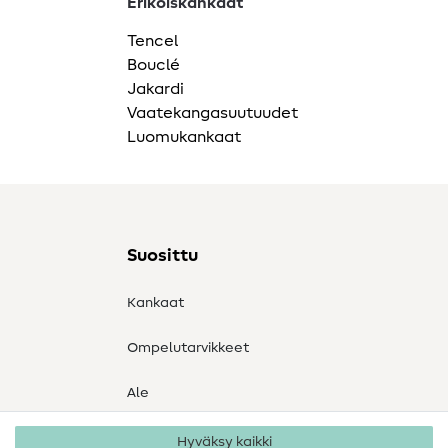
Erikoiskankaat
Tencel
Bouclé
Jakardi
Vaatekangasuutuudet
Luomukankaat
Suosittu
Kankaat
Ompelutarvikkeet
Ale
Hyväksy kaikki