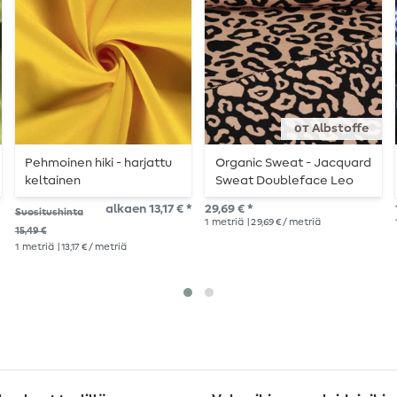
от Albstoffe
Pehmoinen hiki - harjattu
Organic Sweat - Jacquard
keltainen
Sweat Doubleface Leo
Ruskea Musta Musta
alkaen 13,17 € *
29,69 € *
Suositushinta
1
metriä
| 29,69 € / metriä
15,49 €
1
metriä
| 13,17 € / metriä