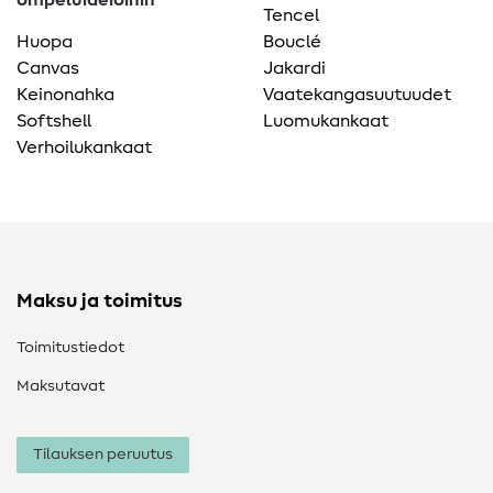
ompeluideioihin
Tencel
Huopa
Bouclé
Canvas
Jakardi
Keinonahka
Vaatekangasuutuudet
Softshell
Luomukankaat
Verhoilukankaat
Maksu ja toimitus
Toimitustiedot
Maksutavat
Tilauksen peruutus