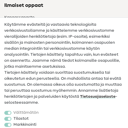
Ilmaiset oppaat
Kangassanasto
Käytämme evästeitä ja vastaavia teknologioita
Ompelusanasto
verkkosivustollamme ja käsittelemme verkkosivustomme
vierailijoiden henkilötietoja (esim. IP-osoite), esimerkiksi
Ompeluohjeet
sisällön ja mainosten personointiin, kolmannen osapuolen
median integrointiin tai verkkosivustomme käytön
Apua ja yhteystiedot
analysointiin. Tietojen käsittely tapahtuu vain, kun evästeet
on asennettu. Jaamme nämä tiedot kolmansille osapuolille,
Yhteystiedot
jotka mainitsemme asetuksissa.
Tietoa omistajanvaihdoksesta
Tietojen käsittely voidaan suorittaa suostumuksella tai
oikeutetun edun perusteella. On mahdollista antaa tai evätä
FAQ
suostumus. On olemassa oikeus olla suostumatta ja muuttaa
tai peruuttaa suostumus myöhemmin. Annamme lisätietoja
Peruutusoikeus
henkilötietojen ja palveluiden käytöstä
Tietosuojaseloste
-
Suosittu
selosteessamme.
Välttämätön
Kankaat
Tilastot
Markkinointi
Ompelutarvikkeet