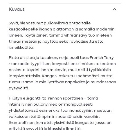
Kuvaus
Syvä, hienostunut pullonvihreä antaa tälle
kesäcollegelle ihanan ajattoman ja samalla modernin
ilmeen. Täyteläinen, tumma vihreänsävy tuo mieleen
tiheän metsän ja näyttää sekä rauhalliselta että
ilmeikkäältä.
Pinta on sileä ja tasainen, nurja puoli taas French Terry
-kankaalle tyypillisen, kevyesti lenkkimäisen rakenteen
ansiosta täydellinen mukaviin, mutta silti tyylikkäisiin
lempivaatteisiin. Kangas laskeutuu pehmeästi, mutta
tuntuu samalla miellyttävän napakalta ja muodossaan
pysyvältä.
Hillityn elegantti tai rennon sporttinen – tämä
intensiivinen pullonvihreä on monipuolisesti
yhdisteltävissä esimerkiksi luonnonsävyihin, mustaan,
valkoiseen tai lämpimiin maanläheisiin väreihin.
Ihanteellinen, kun etsit yksiväristä kangasta, jossa on
erityistä syvyyttä ja klassista ilmettä.