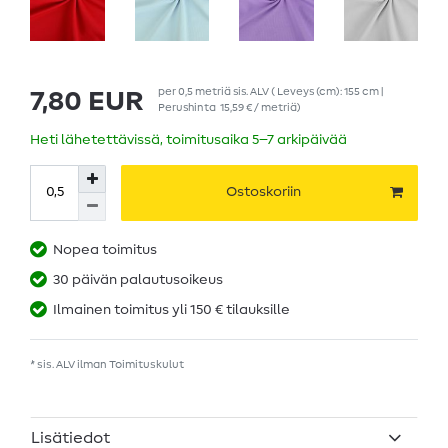
per
0,5
metriä
sis. ALV
( Leveys (cm): 155 cm |
7,80 EUR
Perushinta
15,59 € / metriä
)
Heti lähetettävissä, toimitusaika 5–7 arkipäivää
Ostoskoriin
Nopea toimitus
30 päivän palautusoikeus
Ilmainen toimitus yli 150 € tilauksille
* sis. ALV ilman
Toimituskulut
Lisätiedot