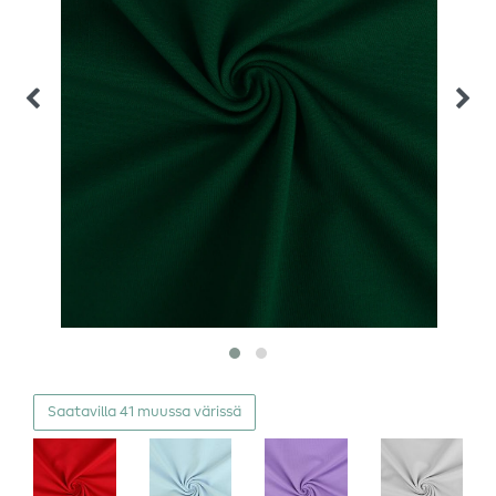
Saatavilla 41 muussa värissä