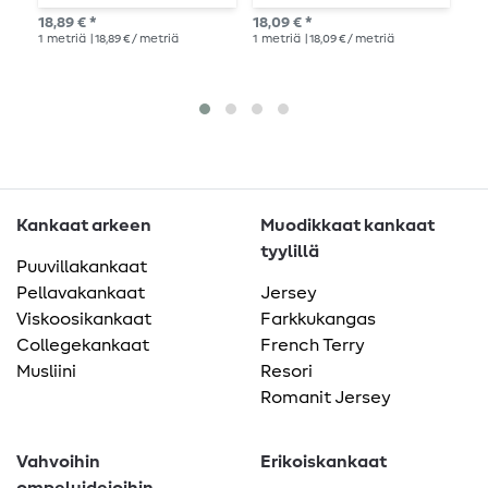
vaaleanpunainen
h
18,89 € *
18,09 € *
14,
1
metriä
| 18,89 € / metriä
1
metriä
| 18,09 € / metriä
1
me
Kankaat arkeen
Muodikkaat kankaat
tyylillä
Puuvillakankaat
Pellavakankaat
Jersey
Viskoosikankaat
Farkkukangas
Collegekankaat
French Terry
Musliini
Resori
Romanit Jersey
Vahvoihin
Erikoiskankaat