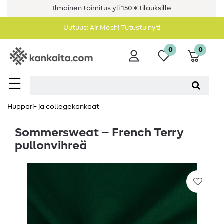
Ilmainen toimitus yli 150 € tilauksille
Uutuus: Air Mesh! Tutustu nyt!
0
0
☰
Huppari- ja collegekankaat
Sommersweat – French Terry
pullonvihreä