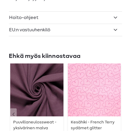
Hoito-ohjeet
EU:n vastuuhenkilö
Ehkä myös kiinnostavaa
Puuvillaneulossweat -
Kesähiki - French Terry
J
yksivärinen malva
sydämet glitter
v