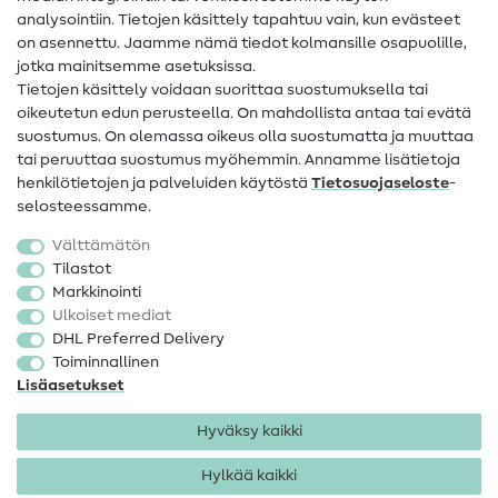
analysointiin. Tietojen käsittely tapahtuu vain, kun evästeet
on asennettu. Jaamme nämä tiedot kolmansille osapuolille,
Yhteystiedot
jotka mainitsemme asetuksissa.
Tietoa omistajanvaihdoksesta
Tietojen käsittely voidaan suorittaa suostumuksella tai
oikeutetun edun perusteella. On mahdollista antaa tai evätä
FAQ
suostumus. On olemassa oikeus olla suostumatta ja muuttaa
tai peruuttaa suostumus myöhemmin. Annamme lisätietoja
Peruutusoikeus
henkilötietojen ja palveluiden käytöstä
Tietosuojaseloste
-
Suosittu
selosteessamme.
Välttämätön
Kankaat
Tilastot
Markkinointi
Ompelutarvikkeet
Ulkoiset mediat
Ale
DHL Preferred Delivery
Toiminnallinen
Lisäasetukset
Hyväksy kaikki
Hylkää kaikki
Yhteystiedot
Tietosuoja
Käyttöehdot