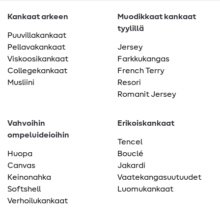
Kankaat arkeen
Muodikkaat kankaat
tyylillä
Puuvillakankaat
Pellavakankaat
Jersey
Viskoosikankaat
Farkkukangas
Collegekankaat
French Terry
Musliini
Resori
Romanit Jersey
Vahvoihin
Erikoiskankaat
ompeluideioihin
Tencel
Huopa
Bouclé
Canvas
Jakardi
Keinonahka
Vaatekangasuutuudet
Softshell
Luomukankaat
Verhoilukankaat