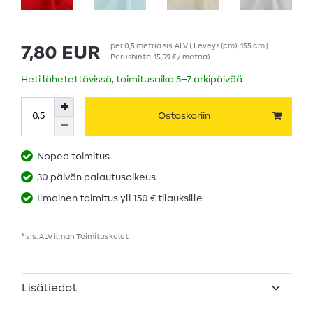
per
0,5
metriä
sis. ALV
( Leveys (cm): 155 cm |
7,80 EUR
Perushinta
15,59 € / metriä
)
Heti lähetettävissä, toimitusaika 5–7 arkipäivää
Ostoskoriin
Nopea toimitus
30 päivän palautusoikeus
Ilmainen toimitus yli 150 € tilauksille
* sis. ALV ilman
Toimituskulut
Lisätiedot