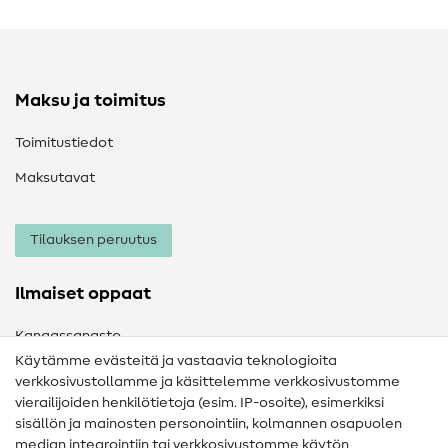
Maksu ja toimitus
Toimitustiedot
Maksutavat
Tilauksen peruutus
Ilmaiset oppaat
Kangassanasto
Käytämme evästeitä ja vastaavia teknologioita
Ompelusanasto
verkkosivustollamme ja käsittelemme verkkosivustomme
vierailijoiden henkilötietoja (esim. IP-osoite), esimerkiksi
Ompeluohjeet
sisällön ja mainosten personointiin, kolmannen osapuolen
median integrointiin tai verkkosivustomme käytön
Apua ja yhteystiedot