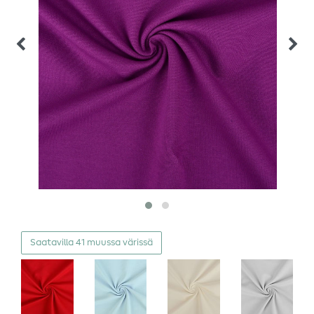
Saatavilla 41 muussa värissä