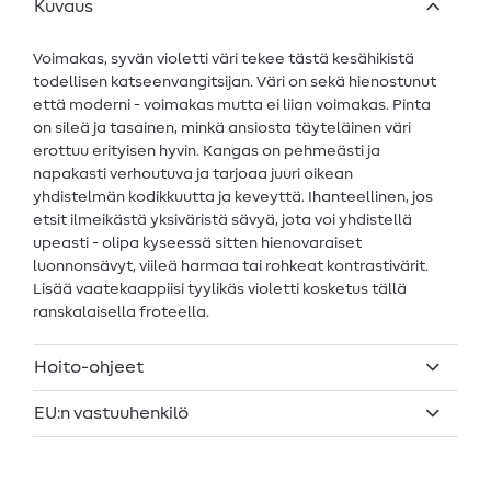
Kuvaus
Voimakas, syvän violetti väri tekee tästä kesähikistä
todellisen katseenvangitsijan. Väri on sekä hienostunut
että moderni - voimakas mutta ei liian voimakas. Pinta
on sileä ja tasainen, minkä ansiosta täyteläinen väri
erottuu erityisen hyvin. Kangas on pehmeästi ja
napakasti verhoutuva ja tarjoaa juuri oikean
yhdistelmän kodikkuutta ja keveyttä. Ihanteellinen, jos
etsit ilmeikästä yksiväristä sävyä, jota voi yhdistellä
upeasti - olipa kyseessä sitten hienovaraiset
luonnonsävyt, viileä harmaa tai rohkeat kontrastivärit.
Lisää vaatekaappiisi tyylikäs violetti kosketus tällä
ranskalaisella froteella.
Hoito-ohjeet
EU:n vastuuhenkilö