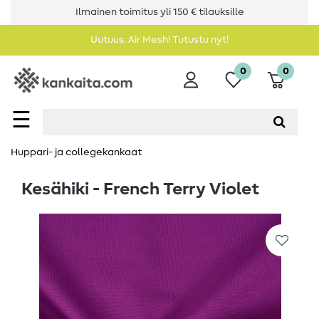
Ilmainen toimitus yli 150 € tilauksille
Uutuus: Air Mesh! Tutustu nyt!
0
0
☰
Huppari- ja collegekankaat
Kesähiki - French Terry Violet