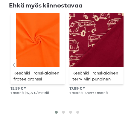
Ehkä myös kiinnostavaa
Kesähiki - ranskalainen
Kesähiki - ranskalainen
K
frotee oranssi
terry-viini punainen
T
Angeraut
r
15,59 € *
17,89 € *
13,
1
metriä
| 15,59 € / metriä
1
metriä
| 17,89 € / metriä
1
me