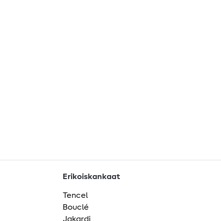
Erikoiskankaat
Tencel
Bouclé
Jakardi