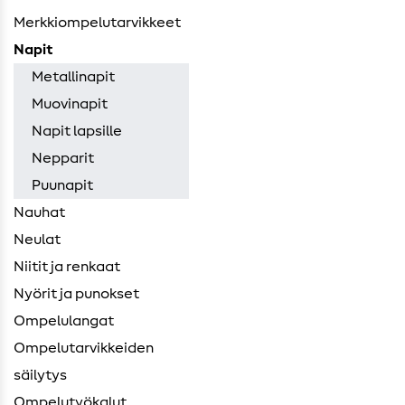
Merkkiompelutarvikkeet
Napit
Metallinapit
Muovinapit
Napit lapsille
Nepparit
Puunapit
Nauhat
Neulat
Niitit ja renkaat
Nyörit ja punokset
Ompelulangat
Ompelutarvikkeiden ​
säilytys
Ompelutyökalut