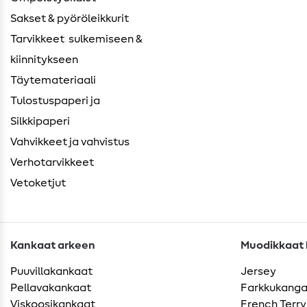
Sakset & pyöröleikkurit
Tarvikkeet ​ sulkemiseen &
kiinnitykseen
Täytemateriaali
Tulostuspaperi ja
Silkkipaperi
Vahvikkeet ja vahvistus
Verhotarvikkeet
Vetoketjut
Kankaat arkeen
Muodikkaat k
Puuvillakankaat
Jersey
Pellavakankaat
Farkkukang
Viskoosikankaat
French Terry