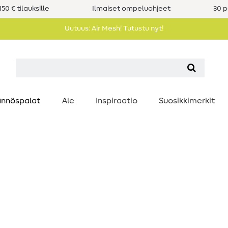
50 € tilauksille
Ilmaiset ompeluohjeet
30 p
Uutuus: Air Mesh! Tutustu nyt!
nnöspalat
Ale
Inspiraatio
Suosikkimerkit