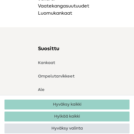
Vaatekangasuutuudet
Luomukankaat
Suosittu
Kankaat
Ompelutarvikkeet
Ale
Hyväksy kaikki
Hylkää kaikki
Hyväksy valinta