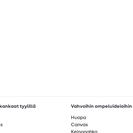
ankaat tyylillä
Vahvoihin ompeluideioihin
Huopa
as
Canvas
Keinonahka