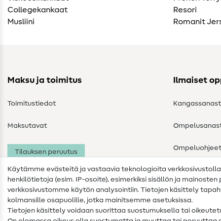
Collegekankaat
Resori
Musliini
Romanit Jer
Maksu ja toimitus
Ilmaiset o
Toimitustiedot
Kangassanas
Maksutavat
Ompelusanas
Ompeluohjee
Tilauksen peruutus
Käytämme evästeitä ja vastaavia teknologioita verkkosivustoll
henkilötietoja (esim. IP-osoite), esimerkiksi sisällön ja mainoste
verkkosivustomme käytön analysointiin. Tietojen käsittely tap
kolmansille osapuolille, jotka mainitsemme asetuksissa.
Tietojen käsittely voidaan suorittaa suostumuksella tai oikeute