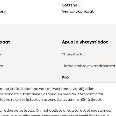
Softshell
sey
Verhoilukankaat
ppaat
Apua ja yhteystiedot
to
Yhteystiedot
to
Tietoa omistajanvaihdoksesta
t
FAQ
amme ja käsittelemme verkkosivustomme vierailijoiden
Peruutusoikeus
n personointiin, kolmannen osapuolen median integrointiin tai
ahtuu vain, kun evästeet on asennettu. Jaamme nämä tiedot
tun edun perusteella. On mahdollista antaa tai evätä suostumus.