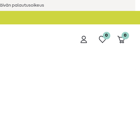
äivän palautusoikeus
0
0