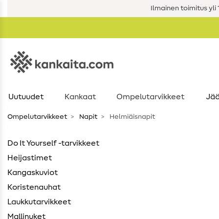
Ilmainen toimitus yli 1
Uutuudet
Kankaat
Ompelutarvikkeet
Jää
Ompelutarvikkeet
Napit
Helmiäisnapit
Do It Yourself -tarvikkeet
Heijastimet
Kangaskuviot
Koristenauhat
Laukkutarvikkeet
Mallinuket