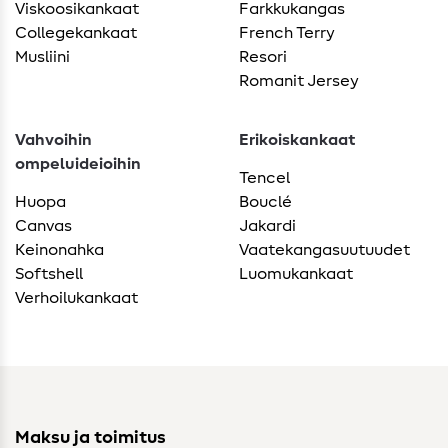
Viskoosikankaat
Farkkukangas
Collegekankaat
French Terry
Musliini
Resori
Romanit Jersey
Vahvoihin
Erikoiskankaat
ompeluideioihin
Tencel
Huopa
Bouclé
Canvas
Jakardi
Keinonahka
Vaatekangasuutuudet
Softshell
Luomukankaat
Verhoilukankaat
Maksu ja toimitus