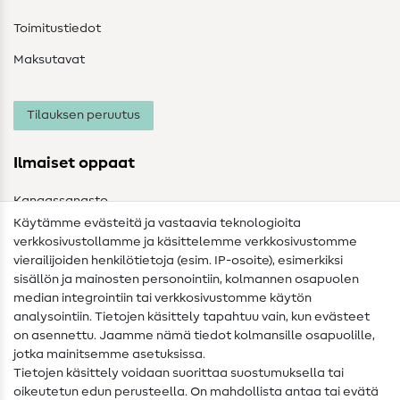
Toimitustiedot
Maksutavat
Tilauksen peruutus
Ilmaiset oppaat
Kangassanasto
Käytämme evästeitä ja vastaavia teknologioita
Ompelusanasto
verkkosivustollamme ja käsittelemme verkkosivustomme
vierailijoiden henkilötietoja (esim. IP-osoite), esimerkiksi
Ompeluohjeet
sisällön ja mainosten personointiin, kolmannen osapuolen
median integrointiin tai verkkosivustomme käytön
Apua ja yhteystiedot
analysointiin. Tietojen käsittely tapahtuu vain, kun evästeet
on asennettu. Jaamme nämä tiedot kolmansille osapuolille,
Yhteystiedot
jotka mainitsemme asetuksissa.
Tietoa omistajanvaihdoksesta
Tietojen käsittely voidaan suorittaa suostumuksella tai
oikeutetun edun perusteella. On mahdollista antaa tai evätä