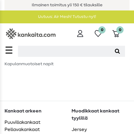
Ilmainen toimitus yli 150 € tilauksille
Uutuus: Air Mesh! Tutustu nyt!
0
0
☰
Kapulanmuotoiset napit
Kankaat arkeen
Muodikkaat kankaat
tyylillä
Puuvillakankaat
Pellavakankaat
Jersey