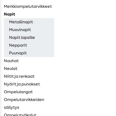
Merkkiompelutarvikkeet
Napit
Metallinapit
Muovinapit
Napit lapsille
Nepparit
Puunapit
Nauhat
Neulat
Niitit ja renkaat
Nyörit ja punokset
Ompelulangat
Ompelutarvikkeiden ​
säilytys
Ompelutyökalut