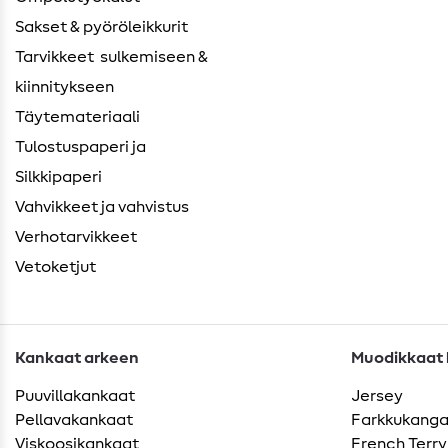
Sakset & pyöröleikkurit
Tarvikkeet ​ sulkemiseen &
kiinnitykseen
Täytemateriaali
Tulostuspaperi ja
Silkkipaperi
Vahvikkeet ja vahvistus
Verhotarvikkeet
Vetoketjut
Kankaat arkeen
Muodikkaat k
Puuvillakankaat
Jersey
Pellavakankaat
Farkkukang
Viskoosikankaat
French Terry