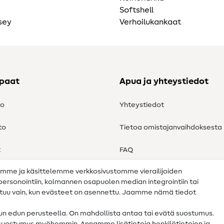
Softshell
sey
Verhoilukankaat
ppaat
Apua ja yhteystiedot
to
Yhteystiedot
to
Tietoa omistajanvaihdoksesta
t
FAQ
amme ja käsittelemme verkkosivustomme vierailijoiden
Peruutusoikeus
n personointiin, kolmannen osapuolen median integrointiin tai
ahtuu vain, kun evästeet on asennettu. Jaamme nämä tiedot
tun edun perusteella. On mahdollista antaa tai evätä suostumus.