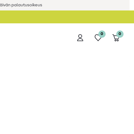
äivän palautusoikeus
0
0