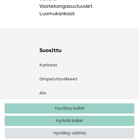
Vaatekangasuutuudet
Luomukankaat
Suosittu
Kankaat
Ompelutarvikkeet
Ale
Hyväksy kaikki
Hylkää kaikki
Hyväksy valinta