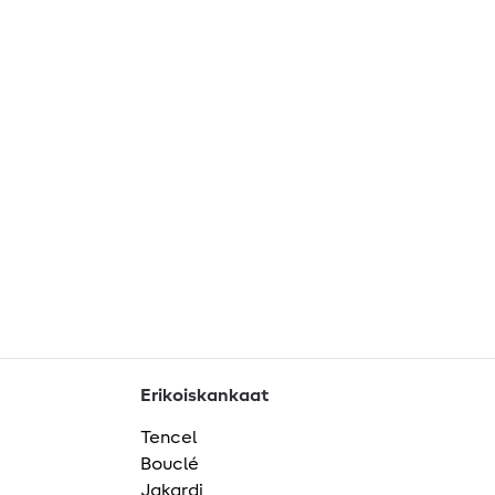
Erikoiskankaat
Tencel
Bouclé
Jakardi