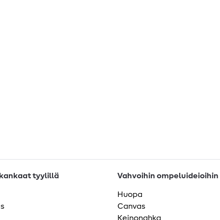
ankaat tyylillä
Vahvoihin ompeluideioihin
Huopa
as
Canvas
Keinonahka