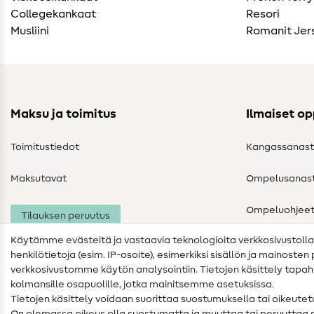
Collegekankaat
Resori
Musliini
Romanit Jer
Maksu ja toimitus
Ilmaiset o
Toimitustiedot
Kangassanas
Maksutavat
Ompelusanas
Ompeluohjee
Tilauksen peruutus
Käytämme evästeitä ja vastaavia teknologioita verkkosivustoll
henkilötietoja (esim. IP-osoite), esimerkiksi sisällön ja mainoste
verkkosivustomme käytön analysointiin. Tietojen käsittely tap
kolmansille osapuolille, jotka mainitsemme asetuksissa.
Tietojen käsittely voidaan suorittaa suostumuksella tai oikeute