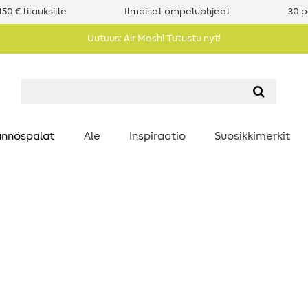
50 € tilauksille
Ilmaiset ompeluohjeet
30 p
Uutuus: Air Mesh! Tutustu nyt!
nnöspalat
Ale
Inspiraatio
Suosikkimerkit