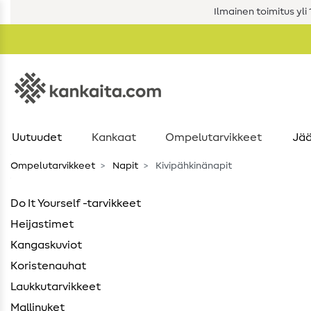
Ilmainen toimitus yli 1
Uutuudet
Kankaat
Ompelutarvikkeet
Jää
Ompelutarvikkeet
Napit
Kivipähkinänapit
Do It Yourself -tarvikkeet
Heijastimet
Kangaskuviot
Koristenauhat
Laukkutarvikkeet
Mallinuket