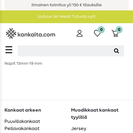
Ilmainen toimitus yli 150 € tilauksille
Uutuus: Air Mesh! Tutustu nyt!
0
0
☰
Napit 15mm-19 mm
Kankaat arkeen
Muodikkaat kankaat
tyylillä
Puuvillakankaat
Pellavakankaat
Jersey