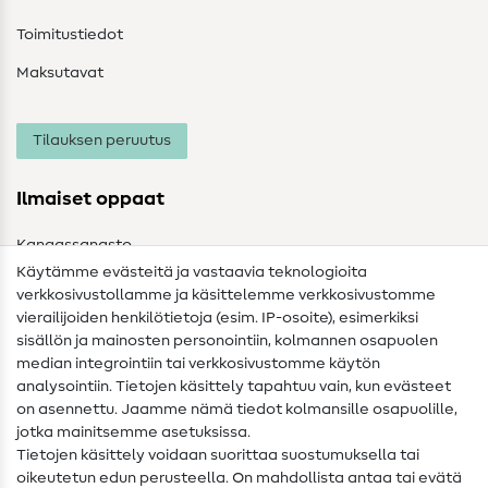
Toimitustiedot
Maksutavat
Tilauksen peruutus
Ilmaiset oppaat
Kangassanasto
Käytämme evästeitä ja vastaavia teknologioita
Ompelusanasto
verkkosivustollamme ja käsittelemme verkkosivustomme
vierailijoiden henkilötietoja (esim. IP-osoite), esimerkiksi
Ompeluohjeet
sisällön ja mainosten personointiin, kolmannen osapuolen
median integrointiin tai verkkosivustomme käytön
Apua ja yhteystiedot
analysointiin. Tietojen käsittely tapahtuu vain, kun evästeet
on asennettu. Jaamme nämä tiedot kolmansille osapuolille,
Yhteystiedot
jotka mainitsemme asetuksissa.
Tietoa omistajanvaihdoksesta
Tietojen käsittely voidaan suorittaa suostumuksella tai
oikeutetun edun perusteella. On mahdollista antaa tai evätä