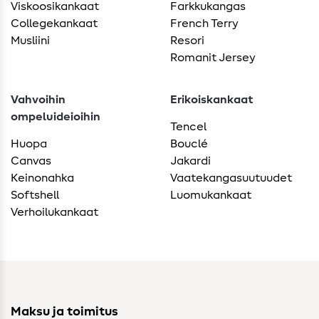
Viskoosikankaat
Farkkukangas
Collegekankaat
French Terry
Musliini
Resori
Romanit Jersey
Vahvoihin
Erikoiskankaat
ompeluideioihin
Tencel
Huopa
Bouclé
Canvas
Jakardi
Keinonahka
Vaatekangasuutuudet
Softshell
Luomukankaat
Verhoilukankaat
Maksu ja toimitus