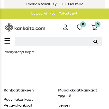
Ilmainen toimitus yli 150 € tilauksille
Uutuus: Air Mesh! Tutustu nyt!
0
0
☰
Päällystetyt napit
Kankaat arkeen
Muodikkaat kankaat
tyylillä
Puuvillakankaat
Pellavakankaat
Jersey