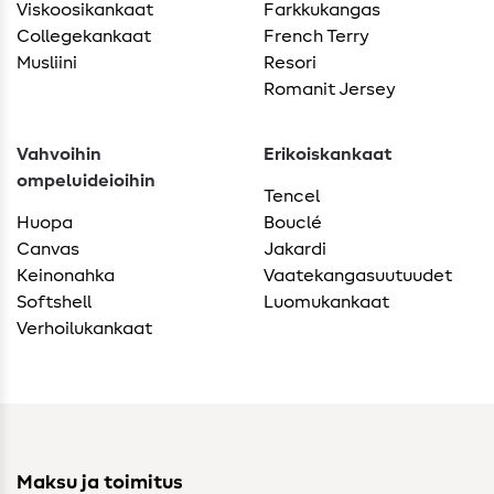
Viskoosikankaat
Farkkukangas
Collegekankaat
French Terry
Musliini
Resori
Romanit Jersey
Vahvoihin
Erikoiskankaat
ompeluideioihin
Tencel
Huopa
Bouclé
Canvas
Jakardi
Keinonahka
Vaatekangasuutuudet
Softshell
Luomukankaat
Verhoilukankaat
Maksu ja toimitus