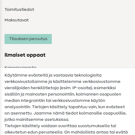
Toimitustiedot
Maksutavat
Tilauksen peruutus
Ilmaiset oppaat
Kangassanasto
Käytämme evästeitä ja vastaavia teknologioita
Ompelusanasto
verkkosivustollamme ja käsittelemme verkkosivustomme
vierailijoiden henkilötietoja (esim. IP-osoite), esimerkiksi
Ompeluohjeet
sisällön ja mainosten personointiin, kolmannen osapuolen
median integrointiin tai verkkosivustomme käytön
Apua ja yhteystiedot
analysointiin. Tietojen käsittely tapahtuu vain, kun evästeet
on asennettu. Jaamme nämä tiedot kolmansille osapuolille,
Yhteystiedot
jotka mainitsemme asetuksissa.
Tietoa omistajanvaihdoksesta
Tietojen käsittely voidaan suorittaa suostumuksella tai
oikeutetun edun perusteella. On mahdollista antaa tai evätä