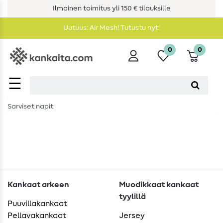
Ilmainen toimitus yli 150 € tilauksille
Uutuus: Air Mesh! Tutustu nyt!
0
0
☰
Sarviset napit
Kankaat arkeen
Muodikkaat kankaat
tyylillä
Puuvillakankaat
Pellavakankaat
Jersey