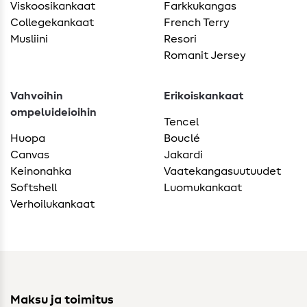
Viskoosikankaat
Farkkukangas
Collegekankaat
French Terry
Musliini
Resori
Romanit Jersey
Vahvoihin
Erikoiskankaat
ompeluideioihin
Tencel
Huopa
Bouclé
Canvas
Jakardi
Keinonahka
Vaatekangasuutuudet
Softshell
Luomukankaat
Verhoilukankaat
Maksu ja toimitus