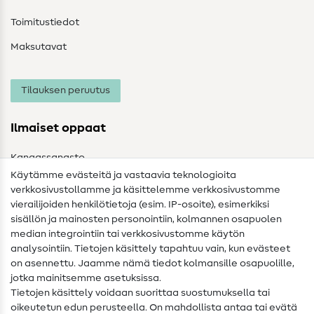
Toimitustiedot
Maksutavat
Tilauksen peruutus
Ilmaiset oppaat
Kangassanasto
Käytämme evästeitä ja vastaavia teknologioita
Ompelusanasto
verkkosivustollamme ja käsittelemme verkkosivustomme
vierailijoiden henkilötietoja (esim. IP-osoite), esimerkiksi
Ompeluohjeet
sisällön ja mainosten personointiin, kolmannen osapuolen
median integrointiin tai verkkosivustomme käytön
Apua ja yhteystiedot
analysointiin. Tietojen käsittely tapahtuu vain, kun evästeet
on asennettu. Jaamme nämä tiedot kolmansille osapuolille,
Yhteystiedot
jotka mainitsemme asetuksissa.
Tietoa omistajanvaihdoksesta
Tietojen käsittely voidaan suorittaa suostumuksella tai
oikeutetun edun perusteella. On mahdollista antaa tai evätä