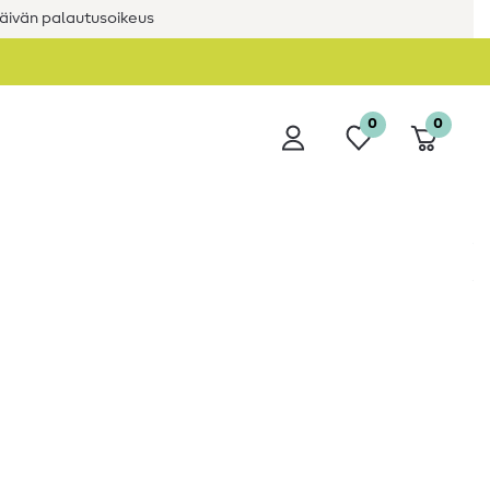
äivän palautusoikeus
0
0