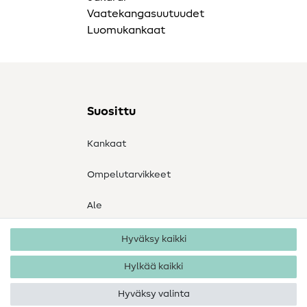
Vaatekangasuutuudet
Luomukankaat
Suosittu
Kankaat
Ompelutarvikkeet
Ale
Hyväksy kaikki
Hylkää kaikki
Hyväksy valinta