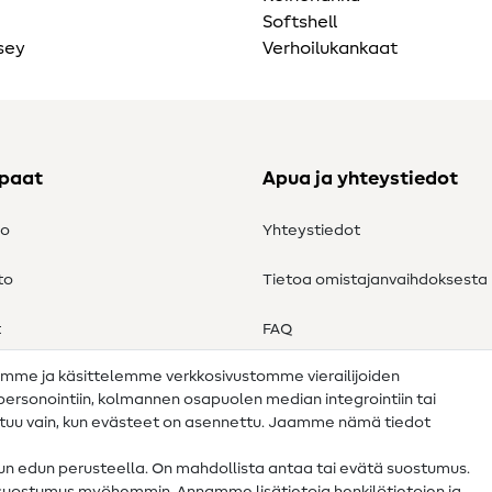
Softshell
sey
Verhoilukankaat
ppaat
Apua ja yhteystiedot
to
Yhteystiedot
to
Tietoa omistajanvaihdoksesta
t
FAQ
amme ja käsittelemme verkkosivustomme vierailijoiden
Peruutusoikeus
n personointiin, kolmannen osapuolen median integrointiin tai
ahtuu vain, kun evästeet on asennettu. Jaamme nämä tiedot
tun edun perusteella. On mahdollista antaa tai evätä suostumus.