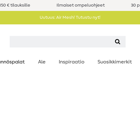
50 € tilauksille
Ilmaiset ompeluohjeet
30 p
Uutuus: Air Mesh! Tutustu nyt!
nnöspalat
Ale
Inspiraatio
Suosikkimerkit