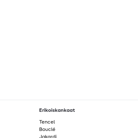
Erikoiskankaat
Tencel
Bouclé
Jakardi