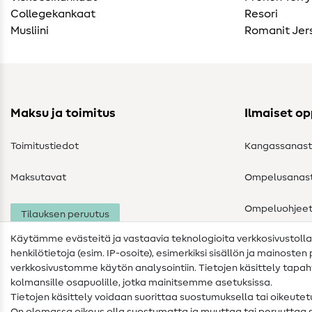
Collegekankaat
Resori
Musliini
Romanit Jer
Maksu ja toimitus
Ilmaiset o
Toimitustiedot
Kangassanas
Maksutavat
Ompelusanas
Ompeluohjee
Tilauksen peruutus
Käytämme evästeitä ja vastaavia teknologioita verkkosivustoll
henkilötietoja (esim. IP-osoite), esimerkiksi sisällön ja mainoste
verkkosivustomme käytön analysointiin. Tietojen käsittely tap
kolmansille osapuolille, jotka mainitsemme asetuksissa.
Tietojen käsittely voidaan suorittaa suostumuksella tai oikeute