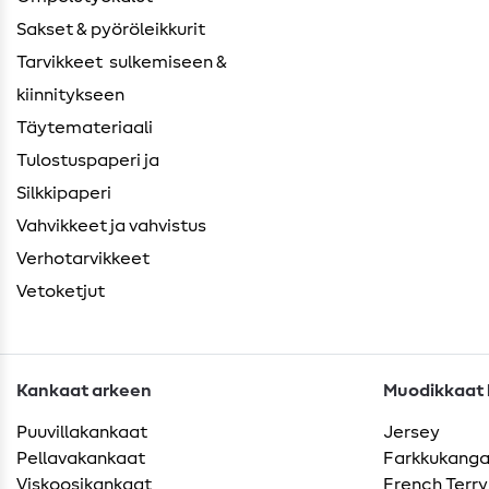
Sakset & pyöröleikkurit
Tarvikkeet ​ sulkemiseen &
kiinnitykseen
Täytemateriaali
Tulostuspaperi ja
Silkkipaperi
Vahvikkeet ja vahvistus
Verhotarvikkeet
Vetoketjut
Kankaat arkeen
Muodikkaat k
Puuvillakankaat
Jersey
Pellavakankaat
Farkkukang
Viskoosikankaat
French Terry