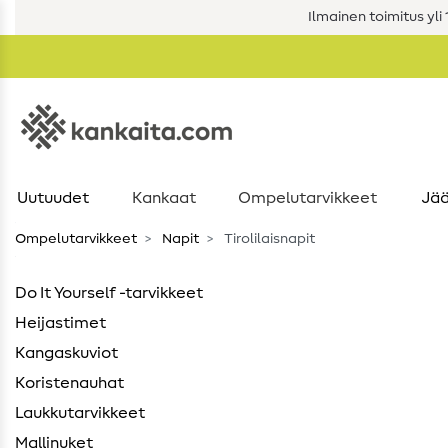
Ilmainen toimitus yli 1
Uutuudet
Kankaat
Ompelutarvikkeet
Jää
Ompelutarvikkeet
Napit
Tirolilaisnapit
Do It Yourself -tarvikkeet
Heijastimet
Kangaskuviot
Koristenauhat
Laukkutarvikkeet
Mallinuket