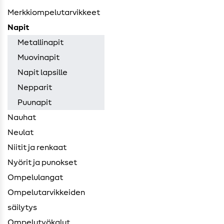
Merkkiompelutarvikkeet
Napit
Metallinapit
Muovinapit
Napit lapsille
Nepparit
Puunapit
Nauhat
Neulat
Niitit ja renkaat
Nyörit ja punokset
Ompelulangat
Ompelutarvikkeiden ​
säilytys
Ompelutyökalut