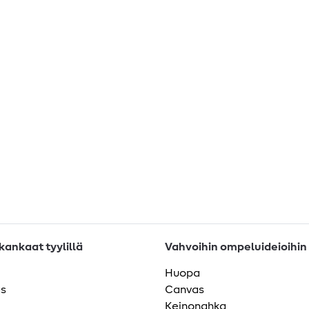
ankaat tyylillä
Vahvoihin ompeluideioihin
Huopa
as
Canvas
Keinonahka