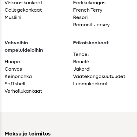
Viskoosikankaat
Farkkukangas
Collegekankaat
French Terry
Musliini
Resori
Romanit Jersey
Vahvoihin
Erikoiskankaat
ompeluideioihin
Tencel
Huopa
Bouclé
Canvas
Jakardi
Keinonahka
Vaatekangasuutuudet
Softshell
Luomukankaat
Verhoilukankaat
Maksu ja toimitus