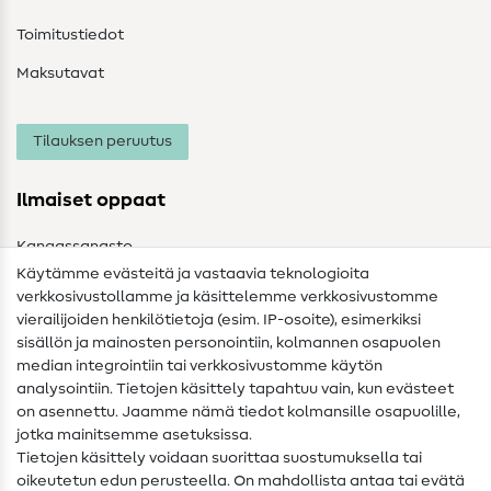
Toimitustiedot
Maksutavat
Tilauksen peruutus
Ilmaiset oppaat
Kangassanasto
Käytämme evästeitä ja vastaavia teknologioita
Ompelusanasto
verkkosivustollamme ja käsittelemme verkkosivustomme
vierailijoiden henkilötietoja (esim. IP-osoite), esimerkiksi
Ompeluohjeet
sisällön ja mainosten personointiin, kolmannen osapuolen
median integrointiin tai verkkosivustomme käytön
Apua ja yhteystiedot
analysointiin. Tietojen käsittely tapahtuu vain, kun evästeet
on asennettu. Jaamme nämä tiedot kolmansille osapuolille,
Yhteystiedot
jotka mainitsemme asetuksissa.
Tietoa omistajanvaihdoksesta
Tietojen käsittely voidaan suorittaa suostumuksella tai
oikeutetun edun perusteella. On mahdollista antaa tai evätä