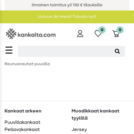
Ilmainen toimitus yli 150 € tilauksille
Uutuus: Air Mesh! Tutustu nyt!
0
0
☰
Reunusnauhat puuvilla
Kankaat arkeen
Muodikkaat kankaat
tyylillä
Puuvillakankaat
Pellavakankaat
Jersey