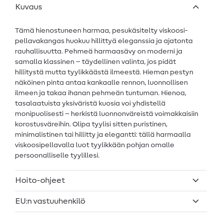
Kuvaus
Tämä hienostuneen harmaa, pesukäsitelty viskoosi-
pellavakangas huokuu hillittyä eleganssia ja ajatonta
rauhallisuutta. Pehmeä harmaasävy on moderni ja
samalla klassinen – täydellinen valinta, jos pidät
hillitystä mutta tyylikkäästä ilmeestä. Hieman pestyn
näköinen pinta antaa kankaalle rennon, luonnollisen
ilmeen ja takaa ihanan pehmeän tuntuman. Hienoa,
tasalaatuista yksiväristä kuosia voi yhdistellä
monipuolisesti – herkistä luonnonväreistä voimakkaisiin
korostusväreihin. Olipa tyylisi sitten puristinen,
minimalistinen tai hillitty ja elegantti: tällä harmaalla
viskoosipellavalla luot tyylikkään pohjan omalle
persoonalliselle tyylillesi.
Hoito-ohjeet
EU:n vastuuhenkilö