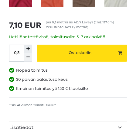
per
0,5
metriä
sis. ALV
( Leveys (cm): 137 cm |
7,10 EUR
Perushinta
14,19 € / metriä
)
Heti lähetettävissä, toimitusaika 5–7 arkipäivää
Ostoskoriin
Nopea toimitus
30 päivän palautusoikeus
Ilmainen toimitus yli 150 € tilauksille
* sis. ALV ilman
Toimituskulut
Lisätiedot