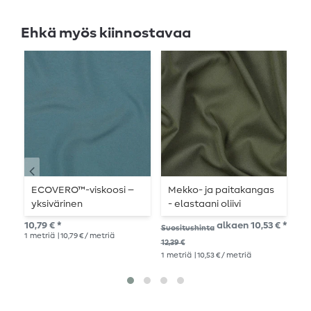
Ehkä myös kiinnostavaa
ECOVERO™-viskoosi –
Mekko- ja paitakangas
V
yksivärinen
- elastaani oliivi
L
petrolinvihreä
10,79 € *
alkaen 10,53 € *
Suositushinta
Suo
1
metriä
| 10,79 € / metriä
12,39 €
10,
1
metriä
| 10,53 € / metriä
1
me