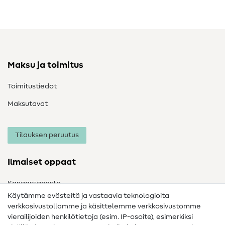
Maksu ja toimitus
Toimitustiedot
Maksutavat
Tilauksen peruutus
Ilmaiset oppaat
Kangassanasto
Käytämme evästeitä ja vastaavia teknologioita
Ompelusanasto
verkkosivustollamme ja käsittelemme verkkosivustomme
vierailijoiden henkilötietoja (esim. IP-osoite), esimerkiksi
Ompeluohjeet