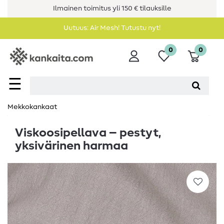
Ilmainen toimitus yli 150 € tilauksille
Uutuus: Air Mesh! Tutustu nyt!
0
0
☰
Mekkokankaat
Viskoosipellava – pestyt,
yksivärinen harmaa