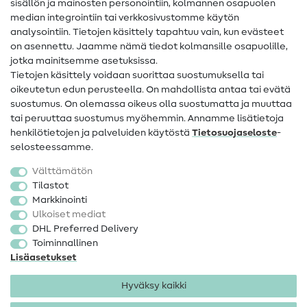
sisällön ja mainosten personointiin, kolmannen osapuolen
median integrointiin tai verkkosivustomme käytön
Apua ja yhteystiedot
analysointiin. Tietojen käsittely tapahtuu vain, kun evästeet
on asennettu. Jaamme nämä tiedot kolmansille osapuolille,
Yhteystiedot
jotka mainitsemme asetuksissa.
Tietoa omistajanvaihdoksesta
Tietojen käsittely voidaan suorittaa suostumuksella tai
oikeutetun edun perusteella. On mahdollista antaa tai evätä
FAQ
suostumus. On olemassa oikeus olla suostumatta ja muuttaa
tai peruuttaa suostumus myöhemmin. Annamme lisätietoja
Peruutusoikeus
henkilötietojen ja palveluiden käytöstä
Tietosuojaseloste
-
Suosittu
selosteessamme.
Välttämätön
Kankaat
Tilastot
Markkinointi
Ompelutarvikkeet
Ulkoiset mediat
Ale
DHL Preferred Delivery
Toiminnallinen
Lisäasetukset
Hyväksy kaikki