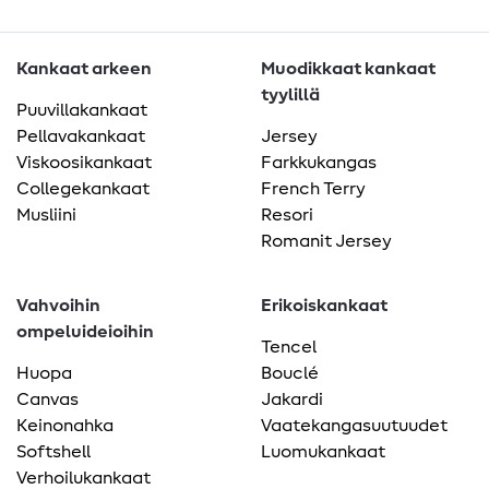
Kankaat arkeen
Muodikkaat kankaat
tyylillä
Puuvillakankaat
Pellavakankaat
Jersey
Viskoosikankaat
Farkkukangas
Collegekankaat
French Terry
Musliini
Resori
Romanit Jersey
Vahvoihin
Erikoiskankaat
ompeluideioihin
Tencel
Huopa
Bouclé
Canvas
Jakardi
Keinonahka
Vaatekangasuutuudet
Softshell
Luomukankaat
Verhoilukankaat