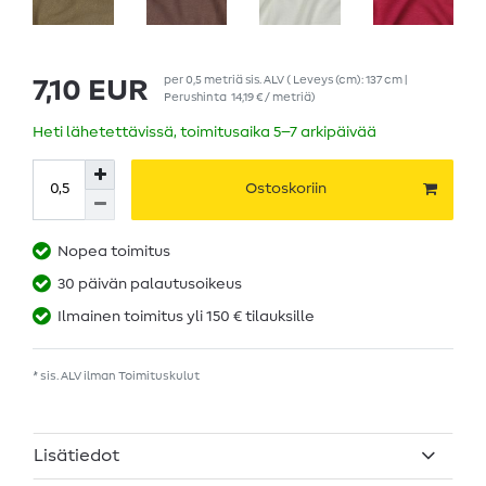
per
0,5
metriä
sis. ALV
( Leveys (cm): 137 cm |
7,10 EUR
Perushinta
14,19 € / metriä
)
Heti lähetettävissä, toimitusaika 5–7 arkipäivää
Ostoskoriin
Nopea toimitus
30 päivän palautusoikeus
Ilmainen toimitus yli 150 € tilauksille
* sis. ALV ilman
Toimituskulut
Lisätiedot