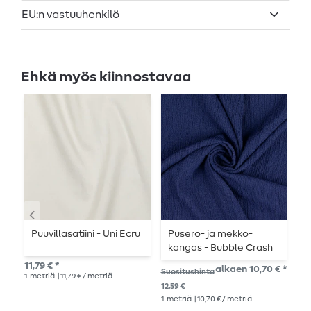
EU:n vastuuhenkilö
Ehkä myös kiinnostavaa
Puuvillasatiini - Uni Ecru
Pusero- ja mekko-
V
kangas - Bubble Crash
y
Navy
k
11,79 € *
alkaen 10,70 € *
11,
Suositushinta
1
metriä
| 11,79 € / metriä
1
me
12,59 €
1
metriä
| 10,70 € / metriä