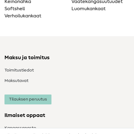
Keinonahka
Vaatekangasuutuudet
Softshell
Luomukankaat
Verhoilukankaat
Maksu ja toimitus
Toimitustiedot
Maksutavat
Tilauksen peruutus
Ilmaiset oppaat
Kangassanasto