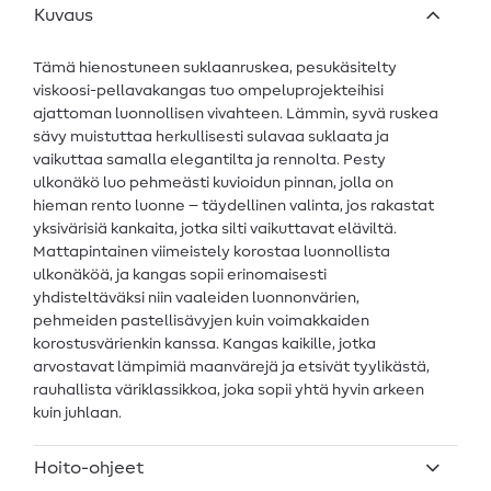
Kuvaus
Tämä hienostuneen suklaanruskea, pesukäsitelty
viskoosi-pellavakangas tuo ompeluprojekteihisi
ajattoman luonnollisen vivahteen. Lämmin, syvä ruskea
sävy muistuttaa herkullisesti sulavaa suklaata ja
vaikuttaa samalla elegantilta ja rennolta. Pesty
ulkonäkö luo pehmeästi kuvioidun pinnan, jolla on
hieman rento luonne – täydellinen valinta, jos rakastat
yksivärisiä kankaita, jotka silti vaikuttavat eläviltä.
Mattapintainen viimeistely korostaa luonnollista
ulkonäköä, ja kangas sopii erinomaisesti
yhdisteltäväksi niin vaaleiden luonnonvärien,
pehmeiden pastellisävyjen kuin voimakkaiden
korostusvärienkin kanssa. Kangas kaikille, jotka
arvostavat lämpimiä maanvärejä ja etsivät tyylikästä,
rauhallista väriklassikkoa, joka sopii yhtä hyvin arkeen
kuin juhlaan.
Hoito-ohjeet