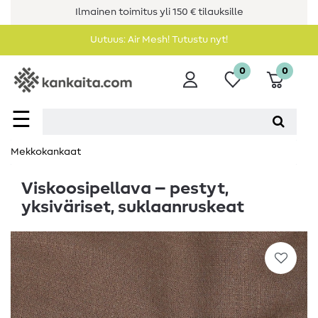
Ilmainen toimitus yli 150 € tilauksille
Uutuus: Air Mesh! Tutustu nyt!
0
0
☰
Mekkokankaat
Viskoosipellava – pestyt,
yksiväriset, suklaanruskeat