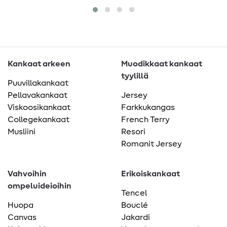
Kankaat arkeen
Muodikkaat kankaat
tyylillä
Puuvillakankaat
Pellavakankaat
Jersey
Viskoosikankaat
Farkkukangas
Collegekankaat
French Terry
Musliini
Resori
Romanit Jersey
Vahvoihin
Erikoiskankaat
ompeluideioihin
Tencel
Huopa
Bouclé
Canvas
Jakardi