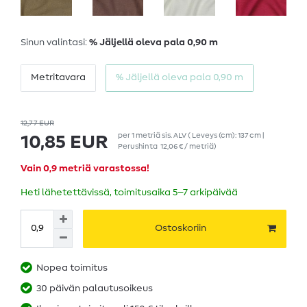
Sinun valintasi:
% Jäljellä oleva pala 0,90 m
Metritavara
% Jäljellä oleva pala 0,90 m
12,77 EUR
per
1
metriä
sis. ALV
( Leveys (cm): 137 cm |
10,85 EUR
Perushinta
12,06 € / metriä
)
Vain 0,9 metriä varastossa!
Heti lähetettävissä, toimitusaika 5–7 arkipäivää
Ostoskoriin
Nopea toimitus
30 päivän palautusoikeus