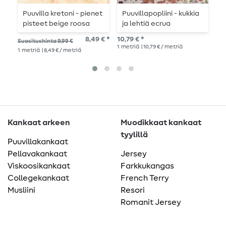
Puuvilla kretoni - pienet
Puuvillapopliini - kukkia
V
pisteet beige roosa
ja lehtiä ecrua
r
wash
l
8,49 € *
10,79 € *
Suositushinta 9,99 €
Suo
1
metriä
| 10,79 € / metriä
1
metriä
| 8,49 € / metriä
1
me
Kankaat arkeen
Muodikkaat kankaat
tyylillä
Puuvillakankaat
Pellavakankaat
Jersey
Viskoosikankaat
Farkkukangas
Collegekankaat
French Terry
Musliini
Resori
Romanit Jersey