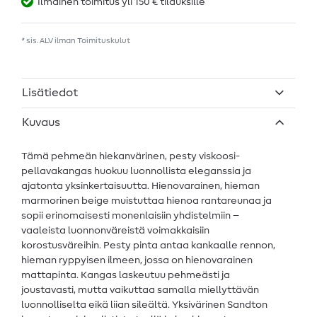
Ilmainen toimitus yli 150 € tilauksille
* sis. ALV ilman
Toimituskulut
Lisätiedot
Kuvaus
Tämä pehmeän hiekanvärinen, pesty viskoosi-
pellavakangas huokuu luonnollista eleganssia ja
ajatonta yksinkertaisuutta. Hienovarainen, hieman
marmorinen beige muistuttaa hienoa rantareunaa ja
sopii erinomaisesti monenlaisiin yhdistelmiin –
vaaleista luonnonväreistä voimakkaisiin
korostusväreihin. Pesty pinta antaa kankaalle rennon,
hieman ryppyisen ilmeen, jossa on hienovarainen
mattapinta. Kangas laskeutuu pehmeästi ja
joustavasti, mutta vaikuttaa samalla miellyttävän
luonnolliselta eikä liian sileältä. Yksivärinen Sandton