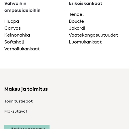
Vahvoihin
Erikoiskankaat
ompeluideioihin
Tencel
Huopa
Bouclé
Canvas
Jakardi
Keinonahka
Vaatekangasuutuudet
Softshell
Luomukankaat
Verhoilukankaat
Maksu ja toimitus
Toimitustiedot
Maksutavat