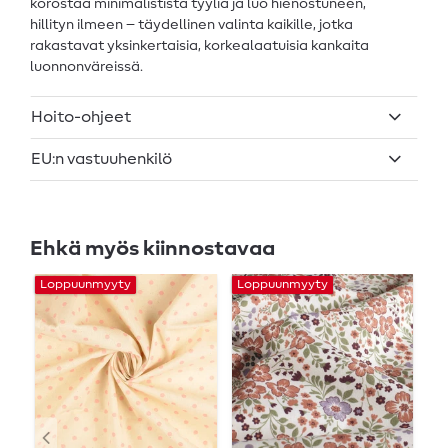
korostaa minimalistista tyyliä ja luo hienostuneen,
hillityn ilmeen – täydellinen valinta kaikille, jotka
rakastavat yksinkertaisia, korkealaatuisia kankaita
luonnonväreissä.
Hoito-ohjeet
EU:n vastuuhenkilö
Ehkä myös kiinnostavaa
Loppuunmyyty
Loppuunmyyty
L