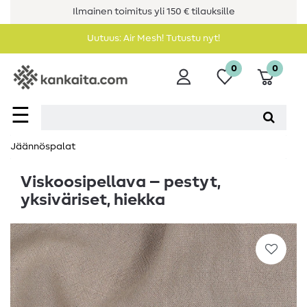
Ilmainen toimitus yli 150 € tilauksille
Uutuus: Air Mesh! Tutustu nyt!
0
0
☰
Jäännöspalat
Viskoosipellava – pestyt,
yksiväriset, hiekka