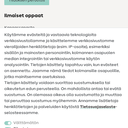
Tilauksen peruutus
Ilmaiset oppaat
Kangassanasto
Käytämme evästeitä ja vastaavia teknologioita
Ompelusanasto
verkkosivustollamme ja käsittelemme verkkosivustomme
vierailijoiden henkilötietoja (esim. IP-osoite), esimerkiksi
Ompeluohjeet
sisällön ja mainosten personointiin, kolmannen osapuolen
median integrointiin tai verkkosivustomme käytön
Apua ja yhteystiedot
analysointiin. Tietojen käsittely tapahtuu vain, kun evästeet
on asennettu. Jaamme nämä tiedot kolmansille osapuolille,
Yhteystiedot
jotka mainitsemme asetuksissa.
Tietoa omistajanvaihdoksesta
Tietojen käsittely voidaan suorittaa suostumuksella tai
oikeutetun edun perusteella. On mahdollista antaa tai evätä
FAQ
suostumus. On olemassa oikeus olla suostumatta ja muuttaa
tai peruuttaa suostumus myöhemmin. Annamme lisätietoja
Peruutusoikeus
henkilötietojen ja palveluiden käytöstä
Tietosuojaseloste
-
Suosittu
selosteessamme.
Välttämätön
Kankaat