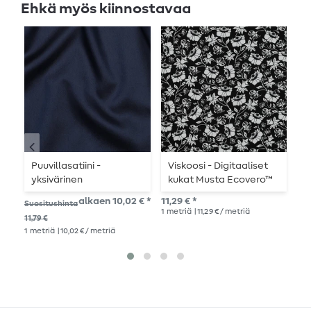
Ehkä myös kiinnostavaa
Puuvillasatiini -
Viskoosi - Digitaaliset
P
yksivärinen
kukat Musta Ecovero™
t
laivastonsininen
l
alkaen 10,02 € *
11,29 € *
Suositushinta
Suo
1
metriä
| 11,29 € / metriä
11,79 €
11,7
1
metriä
| 10,02 € / metriä
1
me