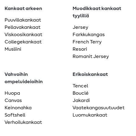
Kankaat arkeen
Muodikkaat kankaat
tyylillä
Puuvillakankaat
Pellavakankaat
Jersey
Viskoosikankaat
Farkkukangas
Collegekankaat
French Terry
Musliini
Resori
Romanit Jersey
Vahvoihin
Erikoiskankaat
ompeluideioihin
Tencel
Huopa
Bouclé
Canvas
Jakardi
Keinonahka
Vaatekangasuutuudet
Softshell
Luomukankaat
Verhoilukankaat