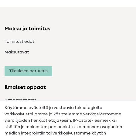
Maksu ja toimitus
Toimitustiedot
Maksutavat
Tilauksen peruutus
Ilmaiset oppaat
Kangassanasto
Käytämme evästeitä ja vastaavia teknologioita
Ompelusanasto
verkkosivustollamme ja käsittelemme verkkosivustomme
vierailijoiden henkilötietoja (esim. IP-osoite), esimerkiksi
Ompeluohjeet
sisällön ja mainosten personointiin, kolmannen osapuolen
median integrointiin tai verkkosivustomme käytön
Apua ja yhteystiedot