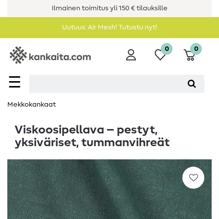
Ilmainen toimitus yli 150 € tilauksille
Uutuus: Air Mesh! Tutustu nyt!
0
0
☰
Mekkokankaat
Viskoosipellava – pestyt,
yksiväriset, tummanvihreät