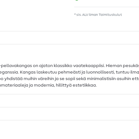
* sis. ALV ilman
Toimituskulut
-pellavakangas on ajaton klassikko vaatekaappiisi. Hieman pesukäs
ssia. Kangas laskeutuu pehmeästi ja luonnollisesti, tuntuu ilmaval
 yhdistää muihin väreihin ja se sopii sekä minimalistisiin asuihin e
nmateriaaleja ja modernia, hillittyä estetiikkaa.