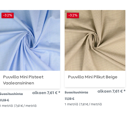
-32%
-32%
-
Puuvilla Mini Pisteet
Puuvilla Mini Pilkut Beige
P
Vaaleansininen
r
alkaen 7,61 € *
alkaen 7,61 € *
Suositushinta
Suositushinta
Suo
11,19 €
11,19 €
9,9
1
metriä
| 7,61 € / metriä
1
metriä
| 7,61 € / metriä
1
me