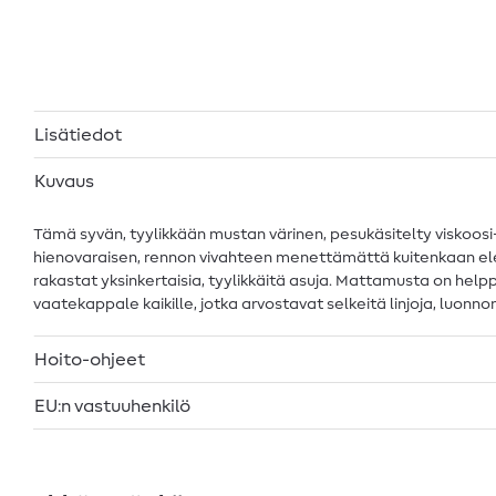
Lisätiedot
Kuvaus
Tämä syvän, tyylikkään mustan värinen, pesukäsitelty viskoosi
hienovaraisen, rennon vivahteen menettämättä kuitenkaan elegan
rakastat yksinkertaisia, tyylikkäitä asuja. Mattamusta on helppo
vaatekappale kaikille, jotka arvostavat selkeitä linjoja, luonno
Hoito-ohjeet
EU:n vastuuhenkilö