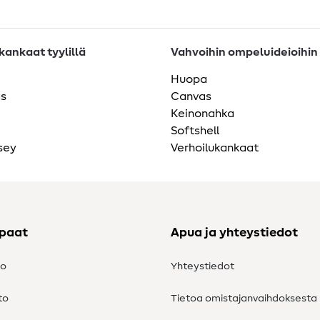
ankaat tyylillä
Vahvoihin ompeluideioihin
Huopa
as
Canvas
Keinonahka
Softshell
sey
Verhoilukankaat
ppaat
Apua ja yhteystiedot
to
Yhteystiedot
to
Tietoa omistajanvaihdoksesta