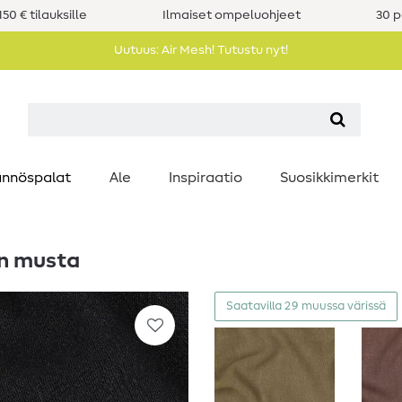
50 € tilauksille
Ilmaiset ompeluohjeet
30 p
Uutuus: Air Mesh! Tutustu nyt!
nnöspalat
Ale
Inspiraatio
Suosikkimerkit
en musta
Saatavilla 29 muussa värissä