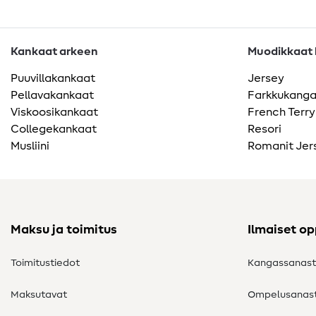
Kankaat arkeen
Muodikkaat k
Puuvillakankaat
Jersey
Pellavakankaat
Farkkukang
Viskoosikankaat
French Terry
Collegekankaat
Resori
Musliini
Romanit Jer
Maksu ja toimitus
Ilmaiset o
Toimitustiedot
Kangassanas
Maksutavat
Ompelusanas