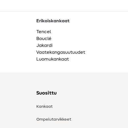
Erikoiskankaat
Tencel
Bouclé
Jakardi
Vaatekangasuutuudet
Luomukankaat
Suosittu
Kankaat
Ompelutarvikkeet