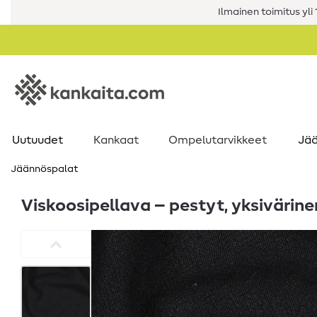
Ilmainen toimitus yli 1
Uutuudet
Kankaat
Ompelutarvikkeet
Jää
Jäännöspalat
Viskoosipellava – pestyt, yksivärin