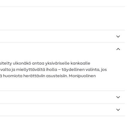
itelty ulkonäkö antaa yksiväriselle kankaalle
ta ja miellyttävältä iholla – täydellinen valinta, jos
ttä huomiota herättäviin asusteisiin. Monipuolinen