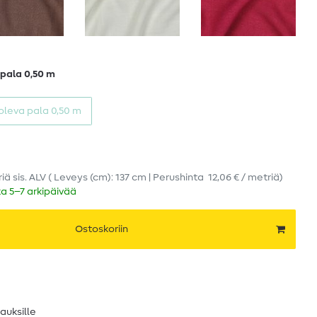
 pala 0,50 m
 oleva pala 0,50 m
riä
sis. ALV
( Leveys (cm): 137 cm | Perushinta
12,06 € / metriä
)
ka 5–7 arkipäivää
Ostoskoriin
lauksille