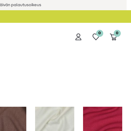
äivän palautusoikeus
0
0