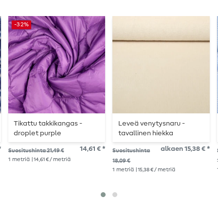
-32%
Tikattu takkikangas -
Leveä venytysnaru -
droplet purple
tavallinen hiekka
doubleface tikattu
*
14,61 € *
alkaen 15,38 € *
Suositushinta 21,49 €
Suositushinta
kangas
1
metriä
| 14,61 € / metriä
18,09 €
1
metriä
| 15,38 € / metriä