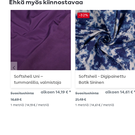
Ehkä myös kiinnostavaa
-32%
Softshell Uni –
Softshell - Digipainettu
tummanlilla, valmistaja
Batik Sininen
Swafing
alkaen 14,19 € *
alkaen 14,61 € 
Suositushinta
Suositushinta
16,69 €
21,49 €
1
metriä
| 14,19 € / metriä
1
metriä
| 14,61 € / metriä