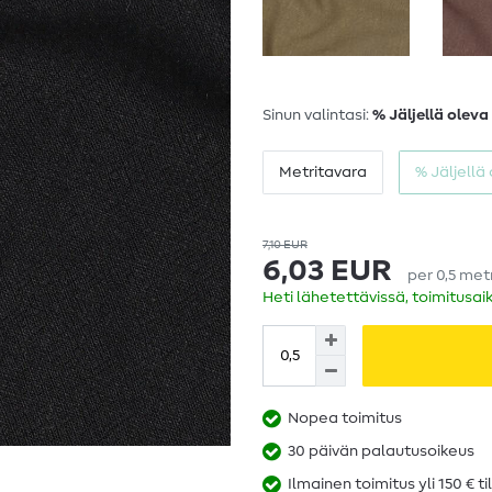
Sinun valintasi:
% Jäljellä oleva
Metritavara
% Jäljellä
7,10 EUR
6,03 EUR
per
0,5
met
Heti lähetettävissä, toimitusai
Nopea toimitus
30 päivän palautusoikeus
Ilmainen toimitus yli 150 € ti