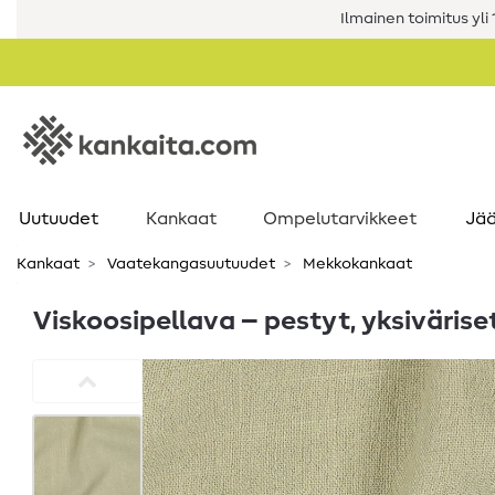
Ilmainen toimitus yli 1
Uutuudet
Kankaat
Ompelutarvikkeet
Jää
Kankaat
Vaatekangasuutuudet
Mekkokankaat
Viskoosipellava – pestyt, yksiväriset