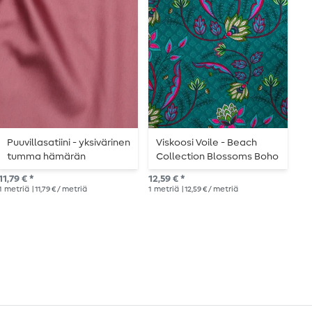
Puuvillasatiini - yksivärinen
Viskoosi Voile - Beach
V
tumma hämärän
Collection Blossoms Boho
y
vaaleanpunainen väri
Petrol
11,79 € *
12,59 € *
14,
1
metriä
| 11,79 € / metriä
1
metriä
| 12,59 € / metriä
1
me