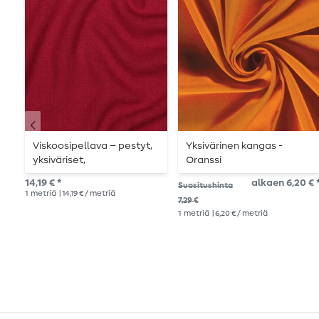
Viskoosipellava – pestyt,
Yksivärinen kangas -
yksiväriset,
Oranssi
tummanpunaiset
14,19 € *
alkaen 6,20 € 
Suositushinta
1
metriä
| 14,19 € / metriä
7,29 €
1
metriä
| 6,20 € / metriä