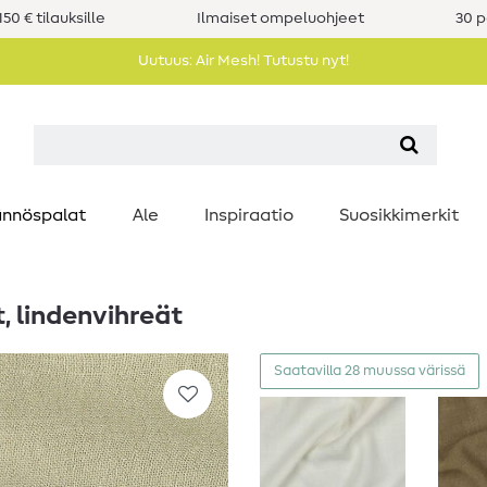
50 € tilauksille
Ilmaiset ompeluohjeet
30 p
Uutuus: Air Mesh! Tutustu nyt!
nnöspalat
Ale
Inspiraatio
Suosikkimerkit
, lindenvihreät
Saatavilla 28 muussa värissä