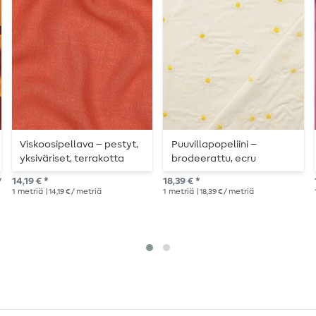
Viskoosipellava – pestyt,
Puuvillapopeliini –
yksiväriset, terrakotta
brodeerattu, ecru
*
14,19 € *
18,39 € *
1
metriä
| 14,19 € / metriä
1
metriä
| 18,39 € / metriä