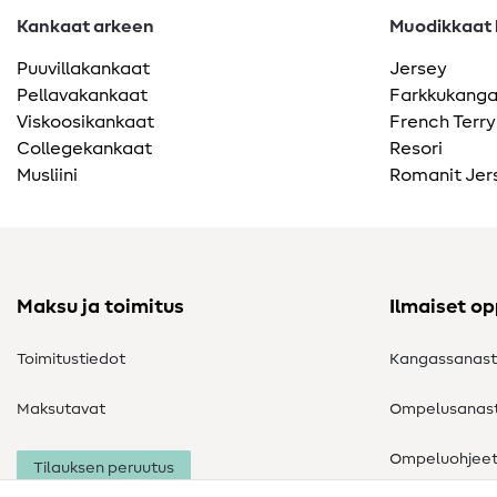
Kankaat arkeen
Muodikkaat k
Puuvillakankaat
Jersey
Pellavakankaat
Farkkukang
Viskoosikankaat
French Terry
Collegekankaat
Resori
Musliini
Romanit Jer
Maksu ja toimitus
Ilmaiset o
Toimitustiedot
Kangassanas
Maksutavat
Ompelusanas
Ompeluohjee
Tilauksen peruutus