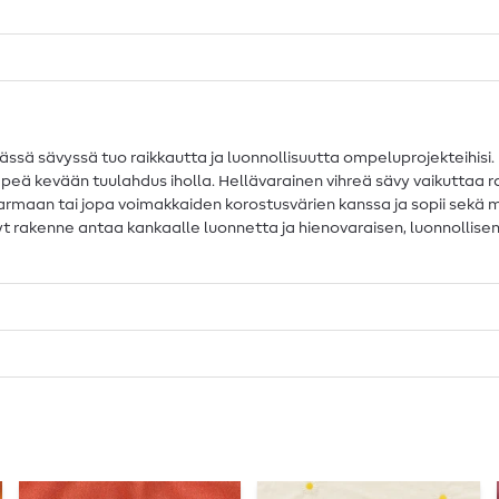
sä sävyssä tuo raikkautta ja luonnollisuutta ompeluprojekteihisi.
ä kevään tuulahdus iholla. Hellävarainen vihreä sävy vaikuttaa rauh
rmaan tai jopa voimakkaiden korostusvärien kanssa ja sopii sekä mini
rakenne antaa kankaalle luonnetta ja hienovaraisen, luonnollisen r