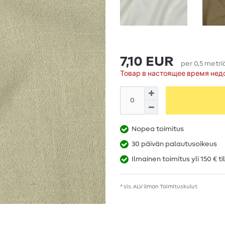
7,10 EUR
per
0,5
metri
Товар в настоящее время нед
Nopea toimitus
30 päivän palautusoikeus
Ilmainen toimitus yli 150 € ti
* sis. ALV ilman
Toimituskulut