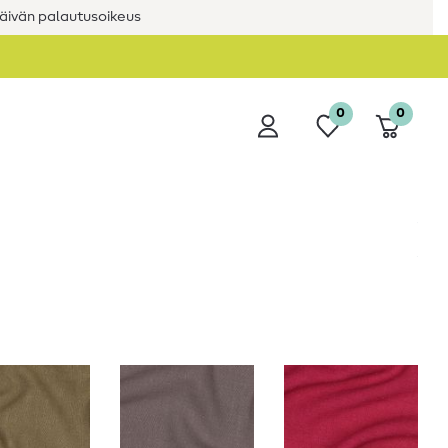
äivän palautusoikeus
0
0