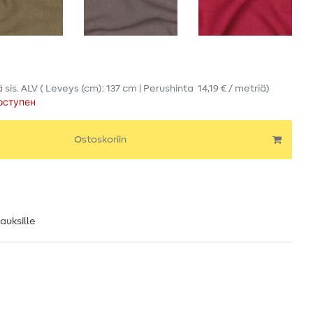
ä
sis. ALV
( Leveys (cm): 137 cm | Perushinta
14,19 € / metriä
)
оступен
Ostoskoriin
lauksille