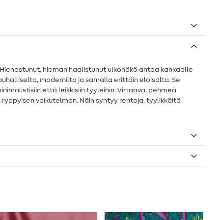
 Hienostunut, hieman haalistunut ulkonäkö antaa kankaalle
alliselta, modernilta ja samalla erittäin eloisalta. Se
malistisiin että leikkisiin tyyleihin. Virtaava, pehmeä
yppyisen vaikutelman. Näin syntyy rentoja, tyylikkäitä