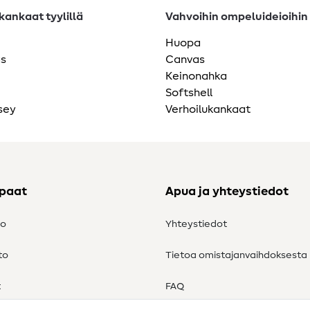
ankaat tyylillä
Vahvoihin ompeluideioihin
Huopa
as
Canvas
Keinonahka
Softshell
sey
Verhoilukankaat
ppaat
Apua ja yhteystiedot
to
Yhteystiedot
to
Tietoa omistajanvaihdoksesta
t
FAQ