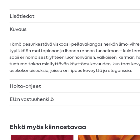
Lisätiedot
Kuvaus
Tämä pesunkestävä viskoosi-pellavakangas herkän limo-vihreäs
tyylikkään mattapinnan ja ihanan rennon tunnelman – kuin lempe
sopii erinomaisesti yhteen luonnonvärien, valkoisen, kerman, ha
tuntuma takaa miellyttävän käyttömukavuuden, kun taas kevyt 
asukokonaisuuksia, joissa on ripaus keveyttä ja eleganssia.
Hoito-ohjeet
EU:n vastuuhenkilö
Ehkä myös kiinnostavaa