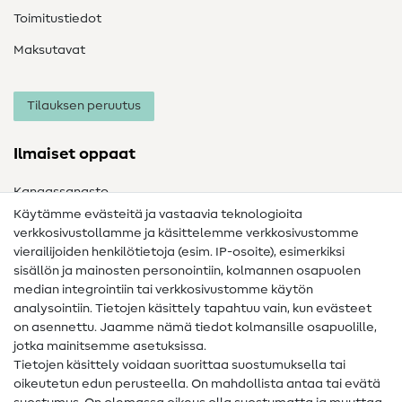
Toimitustiedot
Maksutavat
Tilauksen peruutus
Ilmaiset oppaat
Kangassanasto
Käytämme evästeitä ja vastaavia teknologioita
Ompelusanasto
verkkosivustollamme ja käsittelemme verkkosivustomme
vierailijoiden henkilötietoja (esim. IP-osoite), esimerkiksi
Ompeluohjeet
sisällön ja mainosten personointiin, kolmannen osapuolen
median integrointiin tai verkkosivustomme käytön
Apua ja yhteystiedot
analysointiin. Tietojen käsittely tapahtuu vain, kun evästeet
on asennettu. Jaamme nämä tiedot kolmansille osapuolille,
Yhteystiedot
jotka mainitsemme asetuksissa.
Tietoa omistajanvaihdoksesta
Tietojen käsittely voidaan suorittaa suostumuksella tai
oikeutetun edun perusteella. On mahdollista antaa tai evätä
FAQ