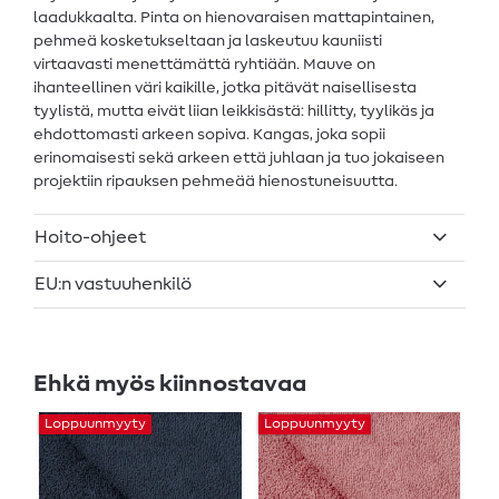
laadukkaalta. Pinta on hienovaraisen mattapintainen,
pehmeä kosketukseltaan ja laskeutuu kauniisti
virtaavasti menettämättä ryhtiään. Mauve on
ihanteellinen väri kaikille, jotka pitävät naisellisesta
tyylistä, mutta eivät liian leikkisästä: hillitty, tyylikäs ja
ehdottomasti arkeen sopiva. Kangas, joka sopii
erinomaisesti sekä arkeen että juhlaan ja tuo jokaiseen
projektiin ripauksen pehmeää hienostuneisuutta.
Hoito-ohjeet
EU:n vastuuhenkilö
Ehkä myös kiinnostavaa
Loppuunmyyty
Loppuunmyyty
-