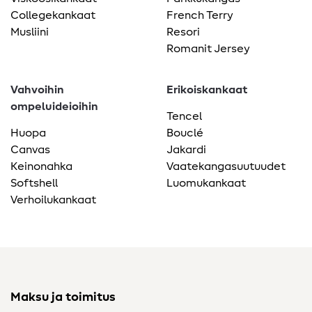
Collegekankaat
French Terry
Musliini
Resori
Romanit Jersey
Vahvoihin
Erikoiskankaat
ompeluideioihin
Tencel
Huopa
Bouclé
Canvas
Jakardi
Keinonahka
Vaatekangasuutuudet
Softshell
Luomukankaat
Verhoilukankaat
Maksu ja toimitus