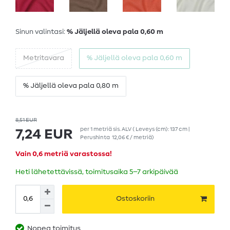
Sinun valintasi:
% Jäljellä oleva pala 0,60 m
Metritavara
% Jäljellä oleva pala 0,60 m
% Jäljellä oleva pala 0,80 m
8,51 EUR
per
1
metriä
sis. ALV
( Leveys (cm): 137 cm |
7,24 EUR
Perushinta
12,06 € / metriä
)
Vain 0,6 metriä varastossa!
Heti lähetettävissä, toimitusaika 5–7 arkipäivää
Ostoskoriin
Nopea toimitus