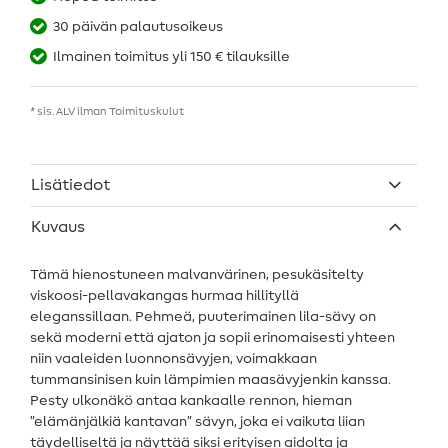
30 päivän palautusoikeus
Ilmainen toimitus yli 150 € tilauksille
* sis. ALV ilman
Toimituskulut
Lisätiedot
Kuvaus
Tämä hienostuneen malvanvärinen, pesukäsitelty
viskoosi-pellavakangas hurmaa hillityllä
eleganssillaan. Pehmeä, puuterimainen lila-sävy on
sekä moderni että ajaton ja sopii erinomaisesti yhteen
niin vaaleiden luonnonsävyjen, voimakkaan
tummansinisen kuin lämpimien maasävyjenkin kanssa.
Pesty ulkonäkö antaa kankaalle rennon, hieman
”elämänjälkiä kantavan” sävyn, joka ei vaikuta liian
täydelliseltä ja näyttää siksi erityisen aidolta ja