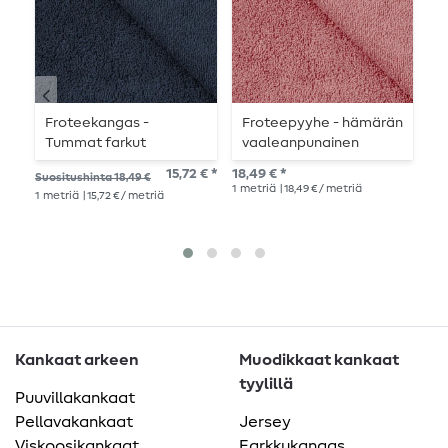
Froteekangas -
Froteepyyhe - hämärän
J
Tummat farkut
vaaleanpunainen
s
värinen
v
15,72 € *
18,49 € *
Suositushinta 18,49 €
Suo
1
metriä
| 18,49 € / metriä
1
metriä
| 15,72 € / metriä
17,5
1
me
Kankaat arkeen
Muodikkaat kankaat
tyylillä
Puuvillakankaat
Pellavakankaat
Jersey
Viskoosikankaat
Farkkukangas