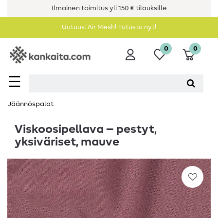
Ilmainen toimitus yli 150 € tilauksille
Uutuus: Air Mesh! Tutustu nyt!
0
0
☰
Jäännöspalat
Viskoosipellava – pestyt,
yksiväriset, mauve