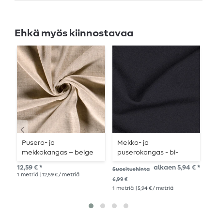
Ehkä myös kiinnostavaa
Pusero- ja
Mekko- ja
P
mekkokangas – beige
puserokangas - bi-
k
stretch yksivärinen
r
12,59 € *
alkaen 5,94 € *
8,8
Suositushinta
tummansininen
v
1
metriä
| 12,59 € / metriä
1
me
6,99 €
1
metriä
| 5,94 € / metriä