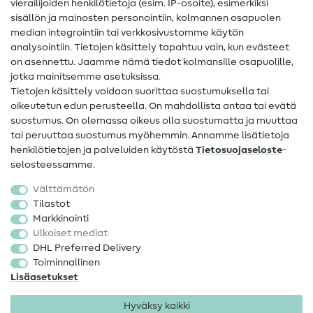
vierailijoiden henkilötietoja (esim. IP-osoite), esimerkiksi
Ompeluohjeet
sisällön ja mainosten personointiin, kolmannen osapuolen
median integrointiin tai verkkosivustomme käytön
Apua ja yhteystiedot
analysointiin. Tietojen käsittely tapahtuu vain, kun evästeet
on asennettu. Jaamme nämä tiedot kolmansille osapuolille,
Yhteystiedot
jotka mainitsemme asetuksissa.
Tietoa omistajanvaihdoksesta
Tietojen käsittely voidaan suorittaa suostumuksella tai
oikeutetun edun perusteella. On mahdollista antaa tai evätä
FAQ
suostumus. On olemassa oikeus olla suostumatta ja muuttaa
tai peruuttaa suostumus myöhemmin. Annamme lisätietoja
Peruutusoikeus
henkilötietojen ja palveluiden käytöstä
Tietosuojaseloste
-
Suosittu
selosteessamme.
Välttämätön
Kankaat
Tilastot
Markkinointi
Ompelutarvikkeet
Ulkoiset mediat
Ale
DHL Preferred Delivery
Toiminnallinen
Lisäasetukset
Hyväksy kaikki