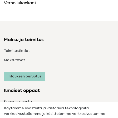
Verhoilukankaat
Maksu ja toimitus
Toimitustiedot
Maksutavat
Tilauksen peruutus
Ilmaiset oppaat
Kangassanasto
Käytämme evästeitä ja vastaavia teknologioita
Ompelusanasto
verkkosivustollamme ja käsittelemme verkkosivustomme