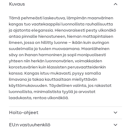
Kuvaus
Tämä pehmeästi laskeutuva, lämpimän maanvärinen
kangas tuo vaatekaappiisi luonnollista rauhallisuutta
ja ajatonta eleganssia. Hienovaraisesti pesty ulkonäkö
antaa pinnalle hienostuneen, hieman mattapintaisen
ilmeen, jossa on hillitty luonne – ikään kuin auringon
suudelmalla ja tuulen muovaamana. Maanläheinen
sävy on ihanan harmoninen ja sopii monipuolisesti
yhteen niin herkän luonnonvärien, voimakkaiden
korostusvärien kuin klassisten perusvaatteidenkin
kanssa. Kangas istuu mukavasti, pysyy samalla
ilmavana ja takaa kauttaaltaan miellyttävän
käyttömukavuuden. Täydellinen valinta, jos rakastat
luonnollista, minimalistista tyyliä ja arvostat
laadukasta, rentoa ulkonäköä.
Hoito-ohjeet
EU:n vastuuhenkilö