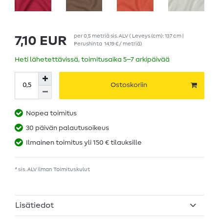
per
0,5
metriä
sis. ALV
( Leveys (cm): 137 cm |
7,10 EUR
Perushinta
14,19 € / metriä
)
Heti lähetettävissä, toimitusaika 5–7 arkipäivää
Ostoskoriin
Nopea toimitus
30 päivän palautusoikeus
Ilmainen toimitus yli 150 € tilauksille
* sis. ALV ilman
Toimituskulut
Lisätiedot