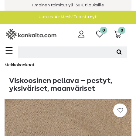
Ilmainen toimitus yli 150 € tilauksille
Uutuus: Air Mesh! Tutustu nyt!
0
0
☰
Mekkokankaat
Viskoosinen pellava – pestyt,
yksiväriset, maanväriset