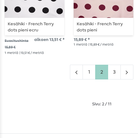
Kesähiki - French Terry
Kesähiki - French Terry
dots pieni ecru
dots pieni
vaaleanpunainen
alkaen 13,51 € *
15,89 € *
Suositushinta
1
metriä
| 15,89 € / metriä
15,89 €
1
metriä
| 13,51 € / metriä
1
2
3
Sivu: 2 / 11