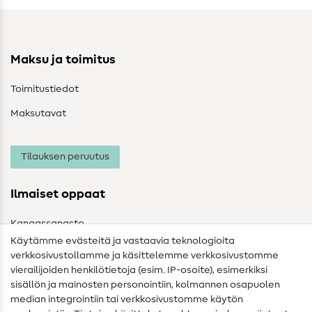
Maksu ja toimitus
Toimitustiedot
Maksutavat
Tilauksen peruutus
Ilmaiset oppaat
Kangassanasto
Käytämme evästeitä ja vastaavia teknologioita
Ompelusanasto
verkkosivustollamme ja käsittelemme verkkosivustomme
vierailijoiden henkilötietoja (esim. IP-osoite), esimerkiksi
Ompeluohjeet
sisällön ja mainosten personointiin, kolmannen osapuolen
median integrointiin tai verkkosivustomme käytön
Apua ja yhteystiedot