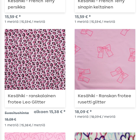
Kesähiki - French Terry
Kesähiki - French Terry
persikka
sinapin keltainen
15,59 € *
15,59 € *
1
metriä
| 15,59 € / metriä
1
metriä
| 15,59 € / metriä
Kesähiki - ranskalainen
Kesähiki - Ranskan frotee
frotee Leo Glitter
rusetti glitter
vaaleanpunainen
vaaleanpunainen
alkaen 15,38 € *
18,09 € *
Suositushinta
1
metriä
| 18,09 € / metriä
18,09 €
1
metriä
| 15,38 € / metriä