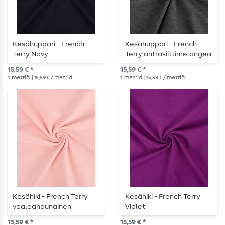
Kesähuppari - French
Kesähuppari - French
Terry Navy
Terry antrasiittimelangea
15,59 € *
15,59 € *
1
metriä
| 15,59 € / metriä
1
metriä
| 15,59 € / metriä
Kesähiki - French Terry
Kesähiki - French Terry
vaaleanpunainen
Violet
15,59 € *
15,59 € *