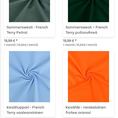
Sommersweat - French
Sommersweat – French
Terry Petrol
Terry pullonvihreä
15,59 € *
15,59 € *
1
metriä
| 15,59 € / metriä
1
metriä
| 15,59 € / metriä
Kesähuppari - French
Kesähiki - ranskalainen
Terry vaaleansininen
frotee oranssi