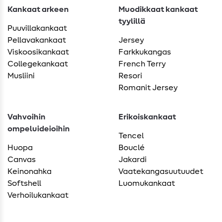
Kankaat arkeen
Muodikkaat kankaat
tyylillä
Puuvillakankaat
Pellavakankaat
Jersey
Viskoosikankaat
Farkkukangas
Collegekankaat
French Terry
Musliini
Resori
Romanit Jersey
Vahvoihin
Erikoiskankaat
ompeluideioihin
Tencel
Huopa
Bouclé
Canvas
Jakardi
Keinonahka
Vaatekangasuutuudet
Softshell
Luomukankaat
Verhoilukankaat