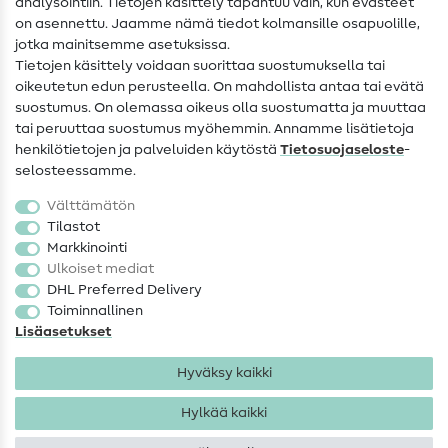
analysointiin. Tietojen käsittely tapahtuu vain, kun evästeet
on asennettu. Jaamme nämä tiedot kolmansille osapuolille,
Yhteystiedot
jotka mainitsemme asetuksissa.
Tietoa omistajanvaihdoksesta
Tietojen käsittely voidaan suorittaa suostumuksella tai
oikeutetun edun perusteella. On mahdollista antaa tai evätä
FAQ
suostumus. On olemassa oikeus olla suostumatta ja muuttaa
tai peruuttaa suostumus myöhemmin. Annamme lisätietoja
Peruutusoikeus
henkilötietojen ja palveluiden käytöstä
Tietosuojaseloste
-
Suosittu
selosteessamme.
Välttämätön
Kankaat
Tilastot
Markkinointi
Ompelutarvikkeet
Ulkoiset mediat
Ale
DHL Preferred Delivery
Toiminnallinen
Lisäasetukset
Hyväksy kaikki
Hylkää kaikki
Yhteystiedot
Tietosuoja
Käyttöehdot
Peruutusoikeus