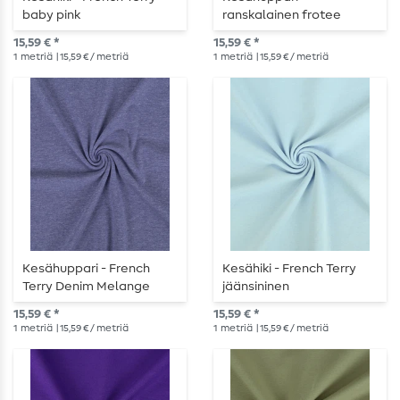
baby pink
ranskalainen frotee
punainen melanssi
15,59 € *
15,59 € *
1
metriä
| 15,59 € / metriä
1
metriä
| 15,59 € / metriä
Kesähuppari - French
Kesähiki - French Terry
Terry Denim Melange
jäänsininen
15,59 € *
15,59 € *
1
metriä
| 15,59 € / metriä
1
metriä
| 15,59 € / metriä