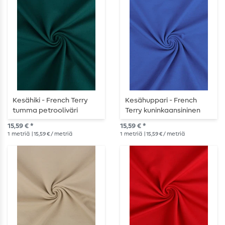
Kesähiki - French Terry
Kesähuppari - French
tumma petrooliväri
Terry kuninkaansininen
15,59 € *
15,59 € *
1
metriä
| 15,59 € / metriä
1
metriä
| 15,59 € / metriä