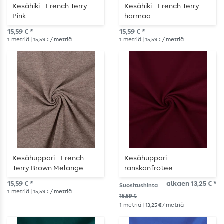
Kesähiki - French Terry
Kesähiki - French Terry
Pink
harmaa
15,59 € *
15,59 € *
1
metriä
| 15,59 € / metriä
1
metriä
| 15,59 € / metriä
Kesähuppari - French
Kesähuppari -
Terry Brown Melange
ranskanfrotee
burgundinpunainen
15,59 € *
alkaen 13,25 € *
Suositushinta
1
metriä
| 15,59 € / metriä
15,59 €
1
metriä
| 13,25 € / metriä