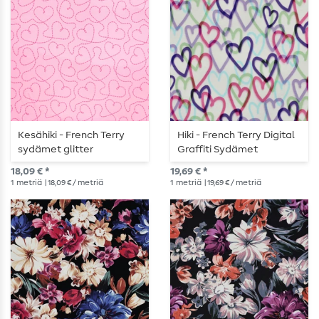
Kesähiki - French Terry
Hiki - French Terry Digital
sydämet glitter
Graffiti Sydämet
vaaleanpunainen
Angerauta
18,09 € *
19,69 € *
1
metriä
| 18,09 € / metriä
1
metriä
| 19,69 € / metriä