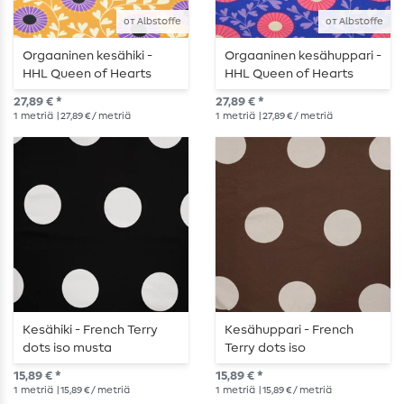
от Albstoffe
от Albstoffe
Orgaaninen kesähiki -
Orgaaninen kesähuppari -
HHL Queen of Hearts
HHL Queen of Hearts
Court Garden Keltainen
Court Garden Blue
27,89 € *
27,89 € *
1
metriä
| 27,89 € / metriä
1
metriä
| 27,89 € / metriä
Kesähiki - French Terry
Kesähuppari - French
dots iso musta
Terry dots iso
tummanruskea
15,89 € *
15,89 € *
1
metriä
| 15,89 € / metriä
1
metriä
| 15,89 € / metriä