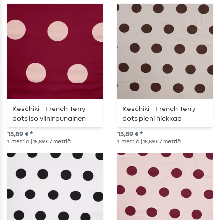
Kesähiki - French Terry
Kesähiki - French Terry
dots iso viininpunainen
dots pieni hiekkaa
viini punainen
15,89 € *
15,89 € *
1
metriä
| 15,89 € / metriä
1
metriä
| 15,89 € / metriä