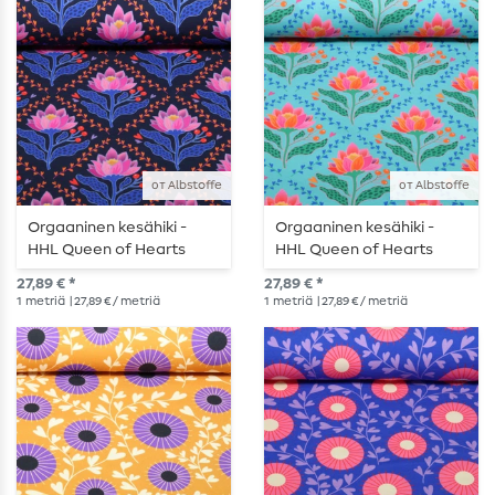
от Albstoffe
от Albstoffe
Orgaaninen kesähiki -
Orgaaninen kesähiki -
HHL Queen of Hearts
HHL Queen of Hearts
Lotus Royal Navy - HHL
Court Lotus Royal
27,89 € *
27,89 € *
Queen of Hearts Lotus
Turquoise HHL Queen of
1
metriä
| 27,89 € / metriä
1
metriä
| 27,89 € / metriä
Royal Navy
Hearts Court Lotus Royal
Turquoise