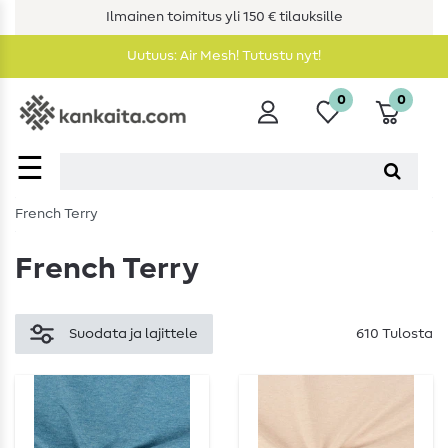
Ilmainen toimitus yli 150 € tilauksille
Uutuus: Air Mesh! Tutustu nyt!
0
0
☰
French Terry
French Terry
Suodata ja lajittele
610 Tulosta