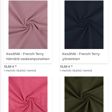
Kesähiki - French Terry
Kesähiki - French Terry
hämärä vaaleanpunainen
yönsininen
15,59 € *
15,59 € *
1
metriä
| 15,59 € / metriä
1
metriä
| 15,59 € / metriä