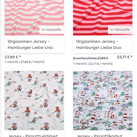
от Albstoffe
от Albstoffe
Orgaaninen Jersey -
Orgaaninen Jersey -
Hamburger Liebe Uno
Hamburger Liebe Duo
Kesäraidat Ecru
Kesäraidat
27,89 € *
23,71 € *
Suositushinta 27,89 €
Vaaleanpunainen
Vaaleanpunainen
1
metriä
| 27,89 € / metriä
1
metriä
| 23,71 € / metriä
Punainen
Jersey - Piraatti eläimet
Jersey - Piraattikarhut