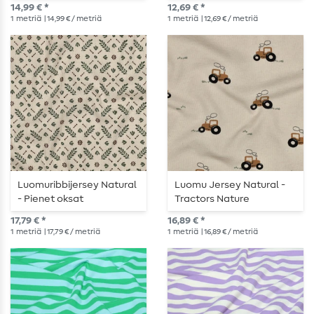
14,99 € *
12,69 € *
1
metriä
| 14,99 € / metriä
1
metriä
| 12,69 € / metriä
Luomuribbijersey Natural
Luomu Jersey Natural -
- Pienet oksat
Tractors Nature
luonnonväri
17,79 € *
16,89 € *
1
metriä
| 17,79 € / metriä
1
metriä
| 16,89 € / metriä