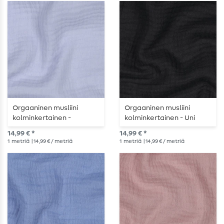
Orgaaninen musliini
Orgaaninen musliini
kolminkertainen -
kolminkertainen - Uni
vaaleansininen
Black
14,99 € *
14,99 € *
1
metriä
| 14,99 € / metriä
1
metriä
| 14,99 € / metriä