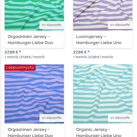
от Albstoffe
от Albstoffe
Orgaaninen Jersey -
Luomujersey -
Hamburger Liebe Duo
Hamburger Liebe Uno
Kesäraidat Turkoosi
Kesäraidat Ecru Violetti
27,89 € *
27,89 € *
Vihreä
1
metriä
| 27,89 € / metriä
1
metriä
| 27,89 € / metriä
Loppuunmyyty
от Albstoffe
от Albstoffe
Orgaaninen Jersey -
Organic Jersey -
Hamburger Liebe Duo
Hamburger Liebe Uno