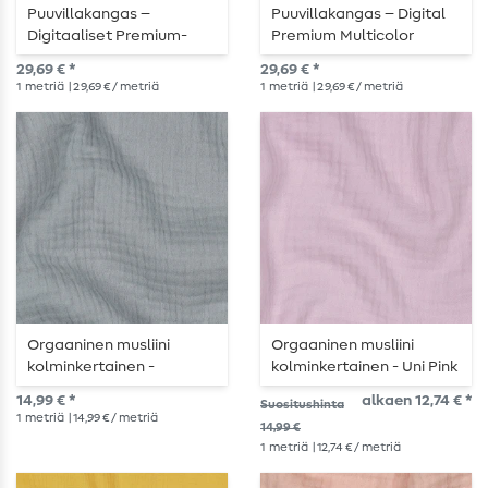
Puuvillakangas –
Puuvillakangas – Digital
Digitaaliset Premium-
Premium Multicolor
laastarit VW Bulli,
29,69 € *
29,69 € *
moniväriset
1
metriä
| 29,69 € / metriä
1
metriä
| 29,69 € / metriä
Orgaaninen musliini
Orgaaninen musliini
kolminkertainen -
kolminkertainen - Uni Pink
tavallinen
14,99 € *
alkaen 12,74 € *
Suositushinta
teräksenharmaa
1
metriä
| 14,99 € / metriä
14,99 €
1
metriä
| 12,74 € / metriä