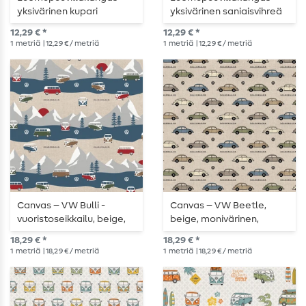
yksivärinen kupari
yksivärinen saniaisvihreä
12,29 € *
12,29 € *
1
metriä
| 12,29 € / metriä
1
metriä
| 12,29 € / metriä
Canvas – VW Bulli -
Canvas – VW Beetle,
vuoristoseikkailu, beige,
beige, monivärinen,
pellavankaltainen
pellavankuvioinen
18,29 € *
18,29 € *
1
metriä
| 18,29 € / metriä
1
metriä
| 18,29 € / metriä