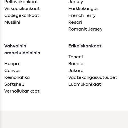
Pellavakankaat
Jersey
Viskoosikankaat
Farkkukangas
Collegekankaat
French Terry
Musliini
Resori
Romanit Jersey
Vahvoihin
Erikoiskankaat
ompeluideioihin
Tencel
Huopa
Bouclé
Canvas
Jakardi
Keinonahka
Vaatekangasuutuudet
Softshell
Luomukankaat
Verhoilukankaat