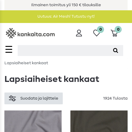
Ilmainen toimitus yli 150 € tilauksille
Uutuus: Air Mesh! Tutustu nyt!
0
0
☰
Lapsiaiheiset kankaat
Lapsiaiheiset kankaat
Suodata ja lajittele
1924 Tulosta