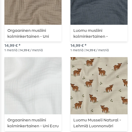
Orgaaninen musliini
Luomu musliini
kolminkertainen - Uni
kolminkertainen -
Sand
tavallinen männynvihreä
14,99 € *
14,99 € *
1
metriä
| 14,99 € / metriä
1
metriä
| 14,99 € / metriä
Orgaaninen musliini
Luomu Musseli Natural -
kolminkertainen - Uni Ecru
Lehmiä Luonnonväri