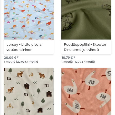
Jersey - Little divers
Puuvillapopliini - Skooter
vaaleansininen
Dino armeijan vihreä
20,09 € *
10,79 € *
1
metriä
| 20,09 € / metriä
1
metriä
| 10,79 € / metriä