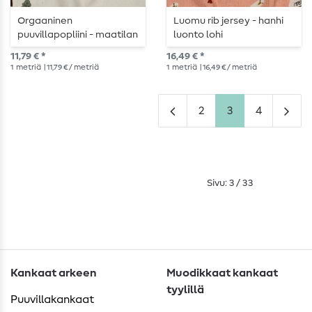
Orgaaninen
Luomu rib jersey - hanhi
puuvillapopliini - maatilan
luonto lohi
eläimet luonto
11,79 € *
16,49 € *
1
metriä
| 11,79 € / metriä
1
metriä
| 16,49 € / metriä
2
3
4
Sivu: 3 / 33
Kankaat arkeen
Muodikkaat kankaat
tyylillä
Puuvillakankaat