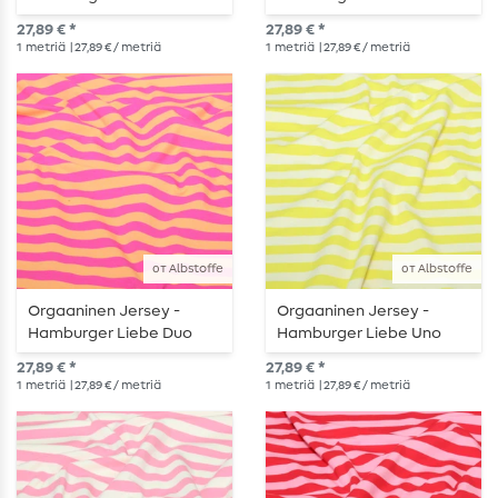
Kesäraidat Sininen
Kesäraidat Ecru Turkoosi
27,89 € *
27,89 € *
Violetti
1
metriä
| 27,89 € / metriä
1
metriä
| 27,89 € / metriä
от Albstoffe
от Albstoffe
Orgaaninen Jersey -
Orgaaninen Jersey -
Hamburger Liebe Duo
Hamburger Liebe Uno
Kesäraidat Oranssi
Kesäraidat Ecru
27,89 € *
27,89 € *
Vaaleanpunainen
Keltainen
1
metriä
| 27,89 € / metriä
1
metriä
| 27,89 € / metriä