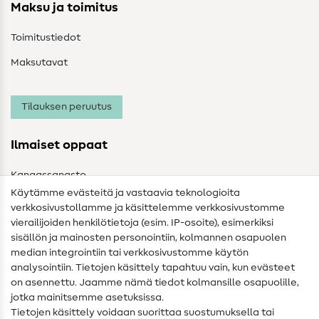
Maksu ja toimitus
Toimitustiedot
Maksutavat
Tilauksen peruutus
Ilmaiset oppaat
Kangassanasto
Käytämme evästeitä ja vastaavia teknologioita
Ompelusanasto
verkkosivustollamme ja käsittelemme verkkosivustomme
vierailijoiden henkilötietoja (esim. IP-osoite), esimerkiksi
Ompeluohjeet
sisällön ja mainosten personointiin, kolmannen osapuolen
median integrointiin tai verkkosivustomme käytön
Apua ja yhteystiedot
analysointiin. Tietojen käsittely tapahtuu vain, kun evästeet
on asennettu. Jaamme nämä tiedot kolmansille osapuolille,
Yhteystiedot
jotka mainitsemme asetuksissa.
Tietoa omistajanvaihdoksesta
Tietojen käsittely voidaan suorittaa suostumuksella tai