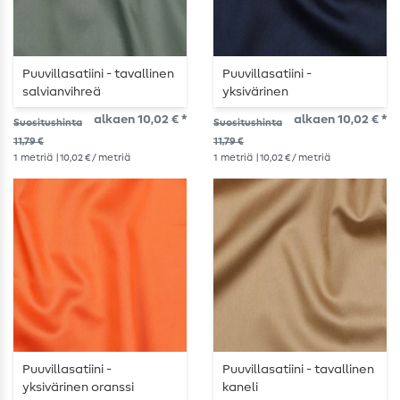
Puuvillasatiini - tavallinen
Puuvillasatiini -
salvianvihreä
yksivärinen
laivastonsininen
alkaen 10,02 € *
alkaen 10,02 € *
Suositushinta
Suositushinta
11,79 €
11,79 €
1
metriä
| 10,02 € / metriä
1
metriä
| 10,02 € / metriä
Puuvillasatiini -
Puuvillasatiini - tavallinen
yksivärinen oranssi
kaneli