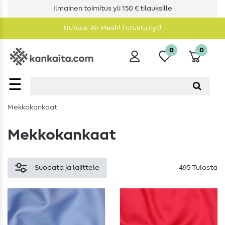
Ilmainen toimitus yli 150 € tilauksille
Uutuus: Air Mesh! Tutustu nyt!
0
0
☰
Mekkokankaat
Mekkokankaat
Suodata ja lajittele
495 Tulosta