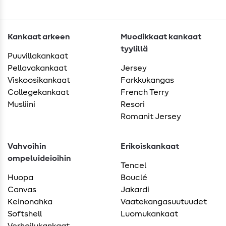
Kankaat arkeen
Muodikkaat kankaat
tyylillä
Puuvillakankaat
Pellavakankaat
Jersey
Viskoosikankaat
Farkkukangas
Collegekankaat
French Terry
Musliini
Resori
Romanit Jersey
Vahvoihin
Erikoiskankaat
ompeluideioihin
Tencel
Huopa
Bouclé
Canvas
Jakardi
Keinonahka
Vaatekangasuutuudet
Softshell
Luomukankaat