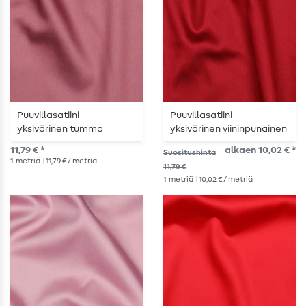
Puuvillasatiini -
Puuvillasatiini -
yksivärinen tumma
yksivärinen viininpunainen
hämärän
11,79 € *
alkaen 10,02 € *
Suositushinta
vaaleanpunainen väri
1
metriä
| 11,79 € / metriä
11,79 €
1
metriä
| 10,02 € / metriä