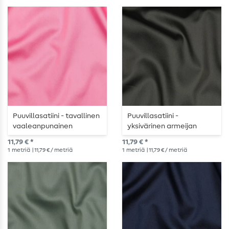
Puuvillasatiini - tavallinen
Puuvillasatiini -
vaaleanpunainen
yksivärinen armeijan
vihreä
11,79 € *
11,79 € *
1
metriä
| 11,79 € / metriä
1
metriä
| 11,79 € / metriä