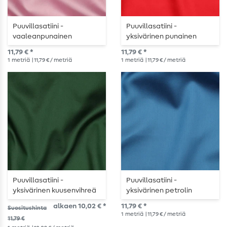
Puuvillasatiini -
Puuvillasatiini -
vaaleanpunainen
yksivärinen punainen
11,79 € *
11,79 € *
1
metriä
| 11,79 € / metriä
1
metriä
| 11,79 € / metriä
Puuvillasatiini -
Puuvillasatiini -
yksivärinen kuusenvihreä
yksivärinen petrolin
sininen
alkaen 10,02 € *
11,79 € *
Suositushinta
1
metriä
| 11,79 € / metriä
11,79 €