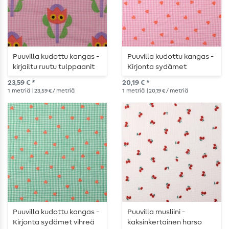
Puuvilla kudottu kangas -
Puuvilla kudottu kangas -
kirjailtu ruutu tulppaanit
Kirjonta sydämet
vaaleanpunainen
vaaleanpunainen
23,59 € *
20,19 € *
1
metriä
| 23,59 € / metriä
1
metriä
| 20,19 € / metriä
Puuvilla kudottu kangas -
Puuvilla musliini -
Kirjonta sydämet vihreä
kaksinkertainen harso