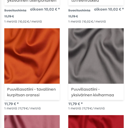
yksivärinen tiilenpunainen
toffeenruskea
alkaen 10,02 € *
alkaen 10,02 € *
Suositushinta
Suositushinta
11,79 €
11,79 €
1
metriä
| 10,02 € / metriä
1
metriä
| 10,02 € / metriä
Puuvillasatiini - tavallinen
Puuvillasatiini -
kurpitsan oranssi
yksivärinen kiviharmaa
11,79 € *
11,79 € *
1
metriä
| 11,79 € / metriä
1
metriä
| 11,79 € / metriä