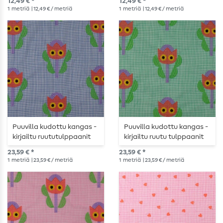
12,49 € *
12,49 € *
1
metriä
| 12,49 € / metriä
1
metriä
| 12,49 € / metriä
Puuvilla kudottu kangas -
Puuvilla kudottu kangas -
kirjailtu ruututulppaanit
kirjailtu ruutu tulppaanit
sininen
vihreä
23,59 € *
23,59 € *
1
metriä
| 23,59 € / metriä
1
metriä
| 23,59 € / metriä