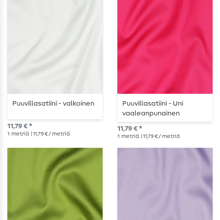
Puuvillasatiini - valkoinen
Puuvillasatiini - Uni
vaaleanpunainen
11,79 € *
11,79 € *
1
metriä
| 11,79 € / metriä
1
metriä
| 11,79 € / metriä