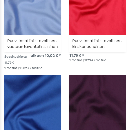
Puuvillasatiini - tavallinen
Puuvillasatiini - tavallinen
vaalean laventelin sininen
kirsikanpunainen
alkaen 10,02 € *
11,79 € *
Suositushinta
1
metriä
| 11,79 € / metriä
11,79 €
1
metriä
| 10,02 € / metriä