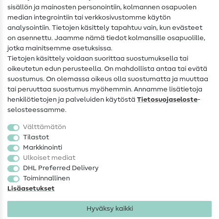
sisällön ja mainosten personointiin, kolmannen osapuolen
median integrointiin tai verkkosivustomme käytön
Apua ja yhteystiedot
analysointiin. Tietojen käsittely tapahtuu vain, kun evästeet
on asennettu. Jaamme nämä tiedot kolmansille osapuolille,
Yhteystiedot
jotka mainitsemme asetuksissa.
Tietoa omistajanvaihdoksesta
Tietojen käsittely voidaan suorittaa suostumuksella tai
oikeutetun edun perusteella. On mahdollista antaa tai evätä
FAQ
suostumus. On olemassa oikeus olla suostumatta ja muuttaa
tai peruuttaa suostumus myöhemmin. Annamme lisätietoja
Peruutusoikeus
henkilötietojen ja palveluiden käytöstä
Tietosuojaseloste
-
Suosittu
selosteessamme.
Välttämätön
Kankaat
Tilastot
Markkinointi
Ompelutarvikkeet
Ulkoiset mediat
Ale
DHL Preferred Delivery
Toiminnallinen
Lisäasetukset
Hyväksy kaikki