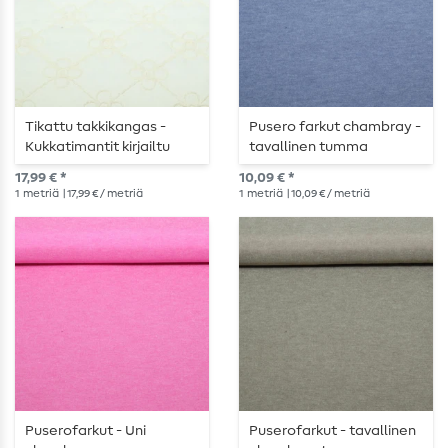
Tikattu takkikangas -
Pusero farkut chambray -
Kukkatimantit kirjailtu
tavallinen tumma
ecru värinen
farkkukangas
17,99 € *
10,09 € *
1
metriä
| 17,99 € / metriä
1
metriä
| 10,09 € / metriä
Puserofarkut - Uni
Puserofarkut - tavallinen