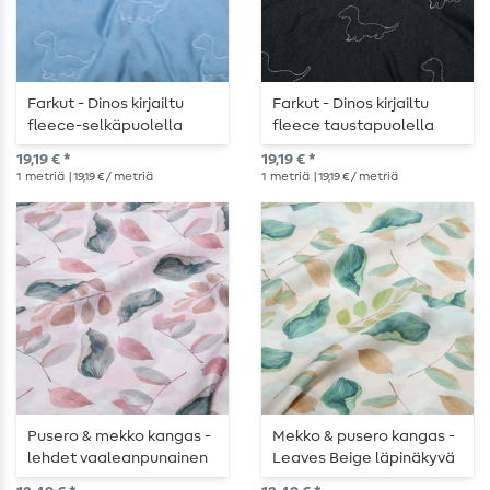
Farkut - Dinos kirjailtu
Farkut - Dinos kirjailtu
fleece-selkäpuolella
fleece taustapuolella
vaaleansininen
musta
19,19 € *
19,19 € *
vaaleansininen
1
metriä
| 19,19 € / metriä
1
metriä
| 19,19 € / metriä
Pusero & mekko kangas -
Mekko & pusero kangas -
lehdet vaaleanpunainen
Leaves Beige läpinäkyvä
läpinäkyvä
läpinäkyvä