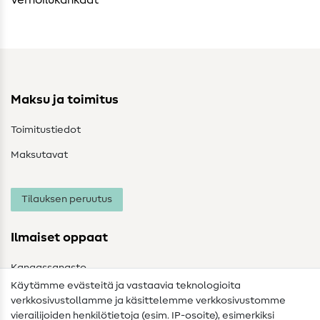
Verhoilukankaat
Maksu ja toimitus
Toimitustiedot
Maksutavat
Tilauksen peruutus
Ilmaiset oppaat
Kangassanasto
Käytämme evästeitä ja vastaavia teknologioita
Ompelusanasto
verkkosivustollamme ja käsittelemme verkkosivustomme
vierailijoiden henkilötietoja (esim. IP-osoite), esimerkiksi
Ompeluohjeet