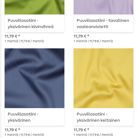
Puuvillasatiini -
Puuvillasatiini - tavallinen
yksivärinen kiivinvihreä
vaaleanvioletti
11,79 € *
11,79 € *
1
metriä
| 11,79 € / metriä
1
metriä
| 11,79 € / metriä
Puuvillasatiini -
Puuvillasatiini -
yksivärinen
yksivärinen keltainen
keskiyönsininen
11,79 € *
11,79 € *
1
metriä
| 11,79 € / metriä
1
metriä
| 11,79 € / metriä