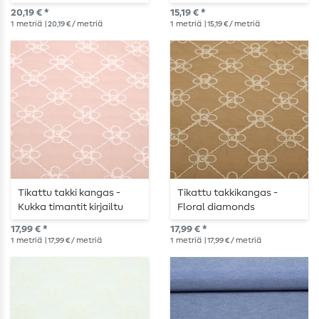
kirjonta kirsikoita
20,19 € *
15,19 € *
valkoinen
1
metriä
| 20,19 € / metriä
1
metriä
| 15,19 € / metriä
Tikattu takki kangas -
Tikattu takkikangas -
Kukka timantit kirjailtu
Floral diamonds
vaaleanpunainen
embroided caramel
17,99 € *
17,99 € *
ruskea
1
metriä
| 17,99 € / metriä
1
metriä
| 17,99 € / metriä