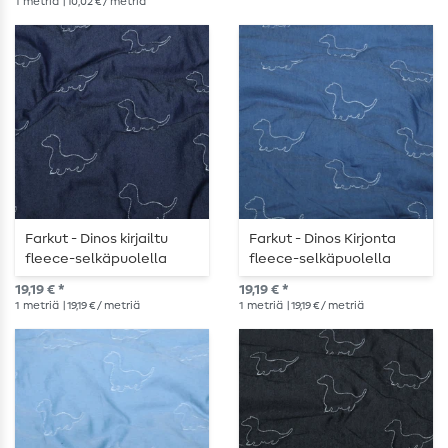
1
metriä
| 10,02 € / metriä
Farkut - Dinos kirjailtu
Farkut - Dinos Kirjonta
fleece-selkäpuolella
fleece-selkäpuolella
tummansininen
Keskikokoinen sininen
19,19 € *
19,19 € *
tummansininen
1
metriä
| 19,19 € / metriä
1
metriä
| 19,19 € / metriä