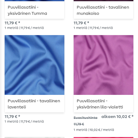
Puuvillasatiini -
Puuvillasatiini - tavallinen
yksivärinen Tumma
munakoiso
koboltinsininen
11,79 € *
11,79 € *
1
metriä
| 11,79 € / metriä
1
metriä
| 11,79 € / metriä
Puuvillasatiini - tavallinen
Puuvillasatiini -
laventeli
yksivärinen lila-violetti
11,79 € *
alkaen 10,02 € *
Suositushinta
1
metriä
| 11,79 € / metriä
11,79 €
1
metriä
| 10,02 € / metriä