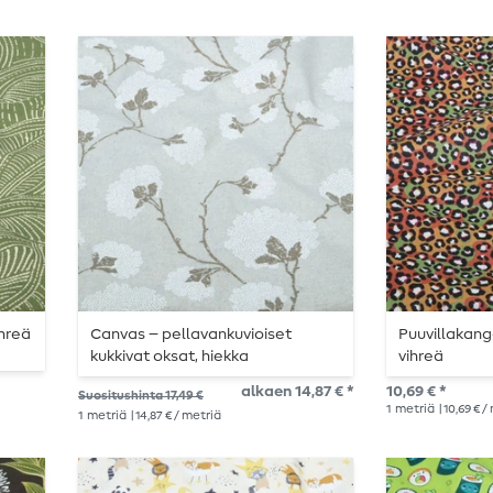
ihreä
Canvas – pellavankuvioiset
Puuvillakanga
kukkivat oksat, hiekka
vihreä
alkaen 14,87 € *
10,69 € *
Suositushinta 17,49 €
1
metriä
| 10,69 € 
1
metriä
| 14,87 € / metriä