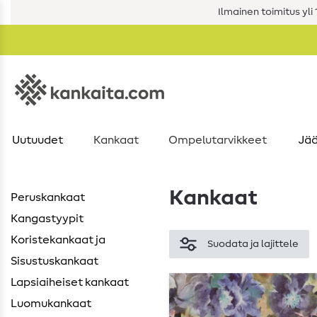
Ilmainen toimitus yli 1
Uutuudet
Kankaat
Ompelutarvikkeet
Jää
Kankaat
Peruskankaat
Kangastyypit
Koristekankaat ja
Suodata ja lajittele
Sisustuskankaat
Lapsiaiheiset kankaat
Luomukankaat