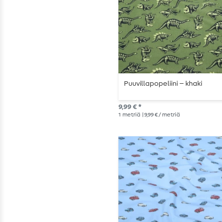
Puuvillapopeliini – khaki
9,99 € *
1
metriä
| 9,99 € / metriä