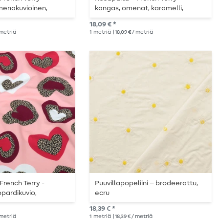
menakuvioinen,
kangas, omenat, karamelli,
inen, karhennettu
karhennettu
18,09 € *
/ metriä
1
metriä
| 18,09 € / metriä
French Terry -
Puuvillapopeliini – brodeerattu,
pardikuvio,
ecru
inen, karhennettu
18,39 € *
/ metriä
1
metriä
| 18,39 € / metriä