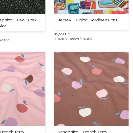
epaita – Leo Lurex
Jersey – Digital Sardinen Ecru
olor
19,99 € *
1
metriä
| 19,99 € / metriä
 metriä
French Terry -
Kesäpaita – French Terry -