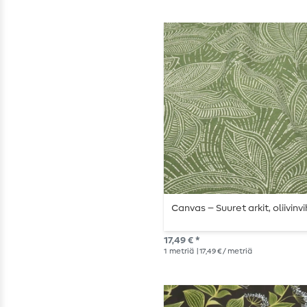
Canvas – Suuret arkit, oliivinv
17,49 € *
1
metriä
| 17,49 € / metriä