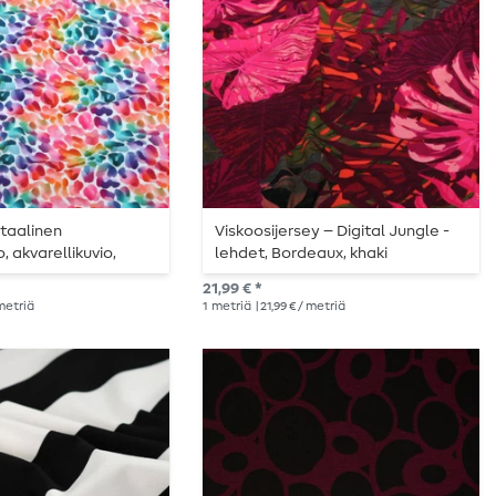
itaalinen
Viskoosijersey – Digital Jungle -
, akvarellikuvio,
lehdet, Bordeaux, khaki
21,99 € *
 metriä
1
metriä
| 21,99 € / metriä