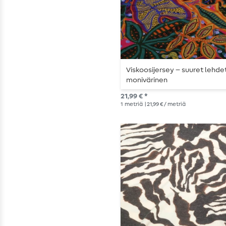
Viskoosijersey – suuret lehdet
monivärinen
21,99 € *
1
metriä
| 21,99 € / metriä