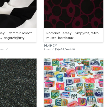
ey – 72 mm:n raidat,
Romanit Jersey – Ympyrät, retro,
u, langavärjätty
musta, bordeaux
16,49 € *
/ metriä
1
metriä
| 16,49 € / metriä