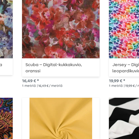
la
Scuba – Digital-kukkakuvio,
Jersey – Dig
oranssi
leopardikuvio
monivärinen
16,49 € *
19,99 € *
1
metriä
| 16,49 € / metriä
1
metriä
| 19,99 € /