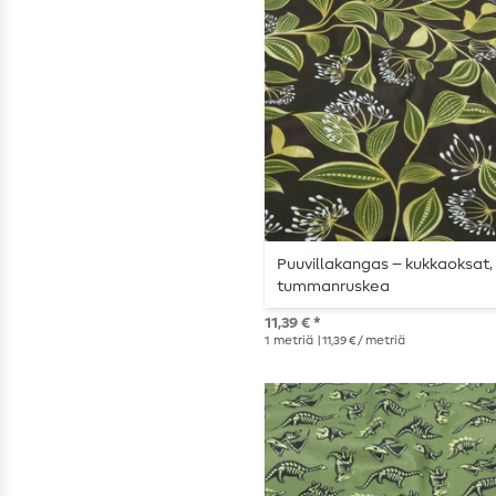
Puuvillakangas – kukkaoksat,
tummanruskea
11,39 € *
1
metriä
| 11,39 € / metriä