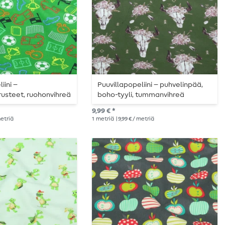
iini –
Puuvillapopeliini – puhvelinpää,
rusteet, ruohonvihreä
boho-tyyli, tummanvihreä
9,99 € *
metriä
1
metriä
| 9,99 € / metriä