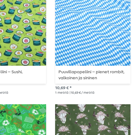
iini – Sushi,
Puuvillapopeliini – pienet rombit,
valkoinen ja sininen
10,69 € *
metriä
1
metriä
| 10,69 € / metriä