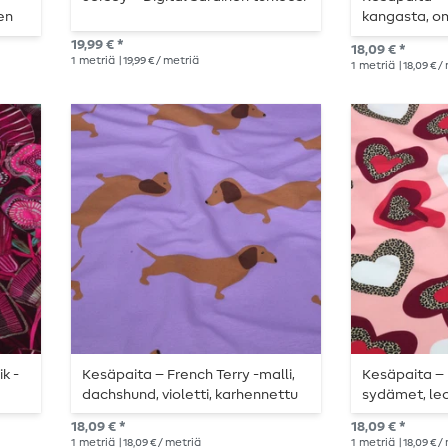
en
kangasta, o
vaaleanpuna
19,99 € *
18,09 € *
1
metriä
| 19,99 € / metriä
1
metriä
| 18,09 € 
ik -
Kesäpaita – French Terry -malli,
Kesäpaita – 
dachshund, violetti, karhennettu
sydämet, leo
vaaleanpuna
18,09 € *
18,09 € *
1
metriä
| 18,09 € / metriä
1
metriä
| 18,09 € 