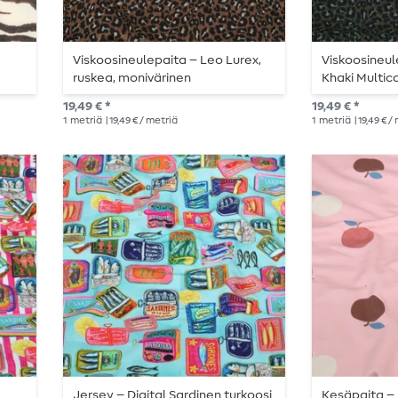
Viskoosineulepaita – Leo Lurex,
Viskoosineul
ruskea, monivärinen
Khaki Multic
19,49 € *
19,49 € *
1
metriä
| 19,49 € / metriä
1
metriä
| 19,49 € /
Jersey – Digital Sardinen turkoosi
Kesäpaita – 