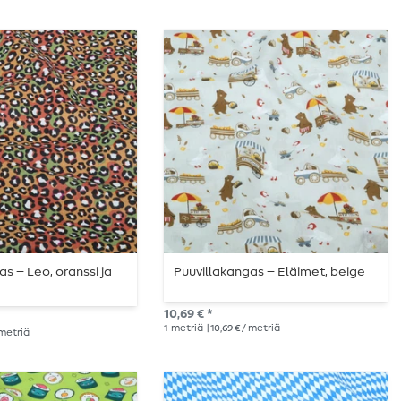
s – Leo, oranssi ja
Puuvillakangas – Eläimet, beige
10,69 € *
1
metriä
| 10,69 € / metriä
/ metriä