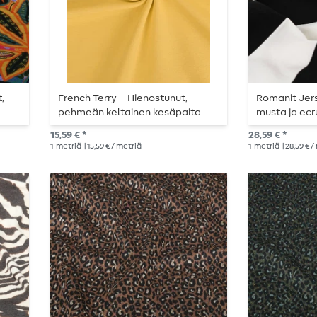
,
French Terry – Hienostunut,
Romanit Jers
pehmeän keltainen kesäpaita
musta ja ecr
15,59 € *
28,59 € *
1
metriä
| 15,59 € / metriä
1
metriä
| 28,59 € 