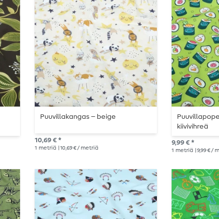
Puuvillakangas – beige
Puuvillapopel
kiivivihreä
10,69 € *
9,99 € *
1
metriä
| 10,69 € / metriä
1
metriä
| 9,99 € / 