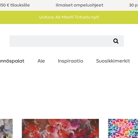
50 € tilauksille
Ilmaiset ompeluohjeet
30 p
Uutuus: Air Mesh! Tutustu nyt!
nnöspalat
Ale
Inspiraatio
Suosikkimerkit