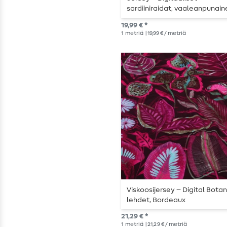
sardiiniraidat, vaaleanpunain
19,99 € *
1
metriä
| 19,99 € / metriä
Viskoosijersey – Digital Botan
lehdet, Bordeaux
21,29 € *
1
metriä
| 21,29 € / metriä