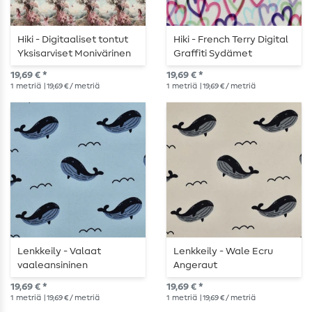
Hiki - Digitaaliset tontut
Hiki - French Terry Digital
Yksisarviset Monivärinen
Graffiti Sydämet
Angraut
Angerauta
19,69 € *
19,69 € *
1
metriä
| 19,69 € / metriä
1
metriä
| 19,69 € / metriä
Lenkkeily - Valaat
Lenkkeily - Wale Ecru
vaaleansininen
Angeraut
Angerauta
19,69 € *
19,69 € *
1
metriä
| 19,69 € / metriä
1
metriä
| 19,69 € / metriä