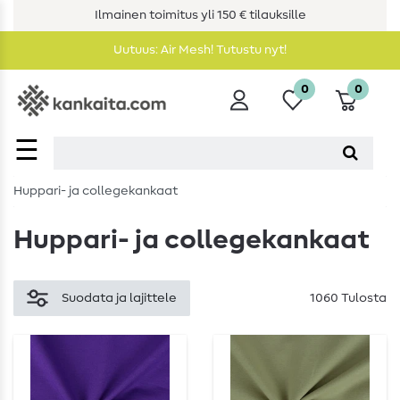
Ilmainen toimitus yli 150 € tilauksille
Uutuus: Air Mesh! Tutustu nyt!
0
0
☰
Huppari- ja collegekankaat
Huppari- ja collegekankaat
Suodata ja lajittele
1060 Tulosta