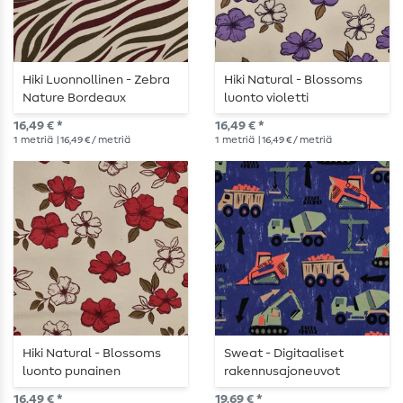
Hiki Luonnollinen - Zebra
Hiki Natural - Blossoms
Nature Bordeaux
luonto violetti
Angeraut
karhennettu
16,49 € *
16,49 € *
1
metriä
| 16,49 € / metriä
1
metriä
| 16,49 € / metriä
Hiki Natural - Blossoms
Sweat - Digitaaliset
luonto punainen
rakennusajoneuvot
karhennettu
koboltin sininen
16,49 € *
19,69 € *