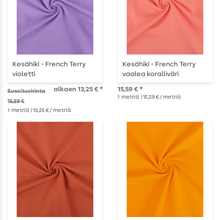
Kesähiki - French Terry
Kesähiki - French Terry
violetti
vaalea koralliväri
alkaen 13,25 € *
15,59 € *
Suositushinta
1
metriä
| 15,59 € / metriä
15,59 €
1
metriä
| 13,25 € / metriä