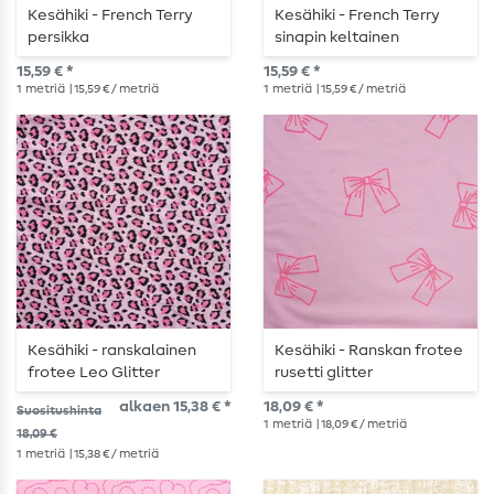
Kesähiki - French Terry
Kesähiki - French Terry
persikka
sinapin keltainen
15,59 € *
15,59 € *
1
metriä
| 15,59 € / metriä
1
metriä
| 15,59 € / metriä
Kesähiki - ranskalainen
Kesähiki - Ranskan frotee
frotee Leo Glitter
rusetti glitter
vaaleanpunainen
vaaleanpunainen
alkaen 15,38 € *
18,09 € *
Suositushinta
1
metriä
| 18,09 € / metriä
18,09 €
1
metriä
| 15,38 € / metriä