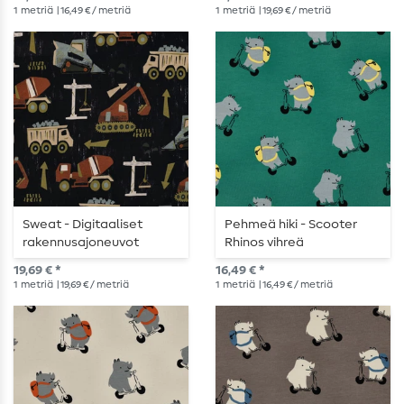
1
metriä
| 16,49 € / metriä
1
metriä
| 19,69 € / metriä
Sweat - Digitaaliset
Pehmeä hiki - Scooter
rakennusajoneuvot
Rhinos vihreä
musta
19,69 € *
16,49 € *
1
metriä
| 19,69 € / metriä
1
metriä
| 16,49 € / metriä