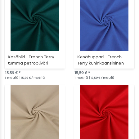
Kesähiki - French Terry
Kesähuppari - French
tumma petrooliväri
Terry kuninkaansininen
15,59 € *
15,59 € *
1
metriä
| 15,59 € / metriä
1
metriä
| 15,59 € / metriä