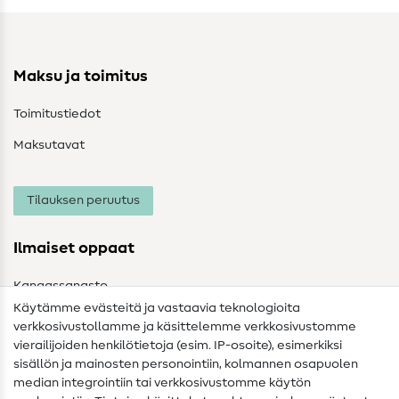
Maksu ja toimitus
Toimitustiedot
Maksutavat
Tilauksen peruutus
Ilmaiset oppaat
Kangassanasto
Käytämme evästeitä ja vastaavia teknologioita
Ompelusanasto
verkkosivustollamme ja käsittelemme verkkosivustomme
vierailijoiden henkilötietoja (esim. IP-osoite), esimerkiksi
Ompeluohjeet
sisällön ja mainosten personointiin, kolmannen osapuolen
median integrointiin tai verkkosivustomme käytön
Apua ja yhteystiedot