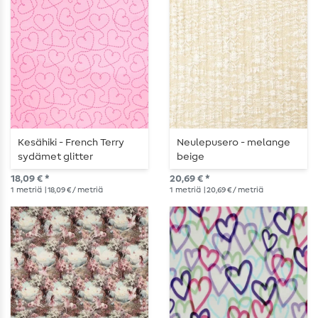
Kesähiki - French Terry
Neulepusero - melange
sydämet glitter
beige
vaaleanpunainen
18,09 € *
20,69 € *
1
metriä
| 18,09 € / metriä
1
metriä
| 20,69 € / metriä