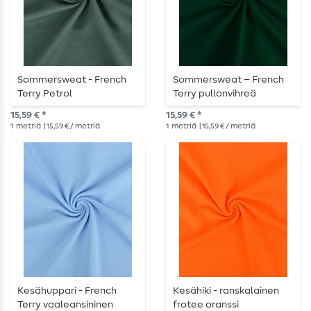
Sommersweat - French
Sommersweat – French
Terry Petrol
Terry pullonvihreä
15,59 € *
15,59 € *
1
metriä
| 15,59 € / metriä
1
metriä
| 15,59 € / metriä
Kesähuppari - French
Kesähiki - ranskalainen
Terry vaaleansininen
frotee oranssi