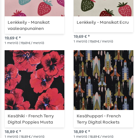
Lenkkeily - Mansikat
Lenkkeily - Mansikat Ecru
vaaleanpunainen
19,69 € *
19,69 € *
1
metriä
| 19,69 € / metriä
1
metriä
| 19,69 € / metriä
Kesähiki - French Terry
Kesähuppari - French
Digital Poppies Musta
Terry Digital Rockets
Musta
18,89 € *
18,89 € *
1
metriä
| 18,89 € / metriä
1
metriä
| 18,89 € / metriä