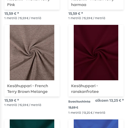
Pink
harmaa
15,59 € *
15,59 € *
1
metriä
| 15,59 € / metriä
1
metriä
| 15,59 € / metriä
Kesähuppari - French
Kesähuppari -
Terry Brown Melange
ranskanfrotee
burgundinpunainen
15,59 € *
alkaen 13,25 € *
Suositushinta
1
metriä
| 15,59 € / metriä
15,59 €
1
metriä
| 13,25 € / metriä