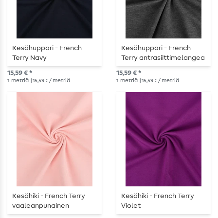
Kesähuppari - French
Kesähuppari - French
Terry Navy
Terry antrasiittimelangea
15,59 € *
15,59 € *
1
metriä
| 15,59 € / metriä
1
metriä
| 15,59 € / metriä
Kesähiki - French Terry
Kesähiki - French Terry
vaaleanpunainen
Violet