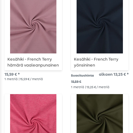
Kesähiki - French Terry
Kesähiki - French Terry
hämärä vaaleanpunainen
yönsininen
15,59 € *
alkaen 13,25 € *
Suositushinta
1
metriä
| 15,59 € / metriä
15,59 €
1
metriä
| 13,25 € / metriä