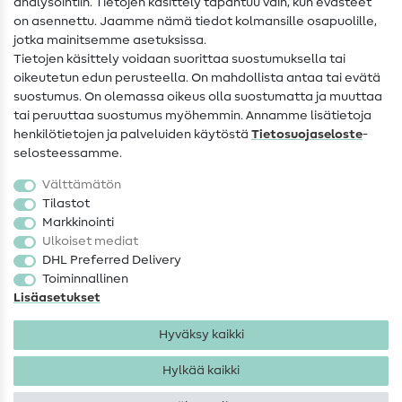
analysointiin. Tietojen käsittely tapahtuu vain, kun evästeet
on asennettu. Jaamme nämä tiedot kolmansille osapuolille,
Yhteystiedot
jotka mainitsemme asetuksissa.
Tietoa omistajanvaihdoksesta
Tietojen käsittely voidaan suorittaa suostumuksella tai
oikeutetun edun perusteella. On mahdollista antaa tai evätä
FAQ
suostumus. On olemassa oikeus olla suostumatta ja muuttaa
tai peruuttaa suostumus myöhemmin. Annamme lisätietoja
Peruutusoikeus
henkilötietojen ja palveluiden käytöstä
Tietosuojaseloste
-
Suosittu
selosteessamme.
Välttämätön
Kankaat
Tilastot
Markkinointi
Ompelutarvikkeet
Ulkoiset mediat
Ale
DHL Preferred Delivery
Toiminnallinen
Lisäasetukset
Hyväksy kaikki
Hylkää kaikki
Yhteystiedot
Tietosuoja
Käyttöehdot
Peruutusoikeus