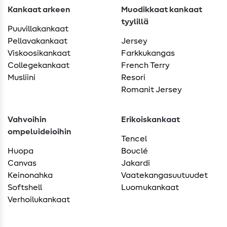
Kankaat arkeen
Muodikkaat kankaat
tyylillä
Puuvillakankaat
Pellavakankaat
Jersey
Viskoosikankaat
Farkkukangas
Collegekankaat
French Terry
Musliini
Resori
Romanit Jersey
Vahvoihin
Erikoiskankaat
ompeluideioihin
Tencel
Huopa
Bouclé
Canvas
Jakardi
Keinonahka
Vaatekangasuutuudet
Softshell
Luomukankaat
Verhoilukankaat