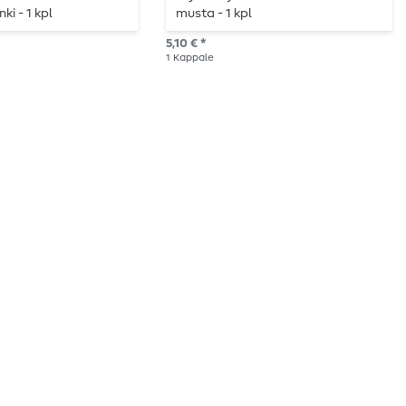
ki - 1 kpl
musta - 1 kpl
5,10 € *
1
Kappale