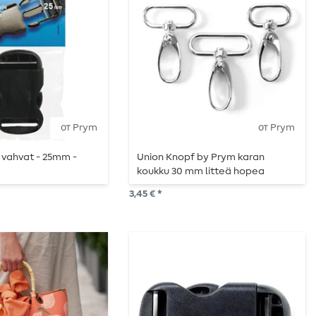
от Prym
от Prym
- vahvat - 25mm -
Union Knopf by Prym karan
koukku 30 mm litteä hopea
3,45 € *