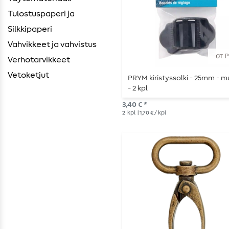
Tulostuspaperi ja
Silkkipaperi
Vahvikkeet ja vahvistus
от 
Verhotarvikkeet
Vetoketjut
PRYM kiristyssolki - 25mm - m
- 2 kpl
3,40 € *
2
kpl
| 1,70 € / kpl