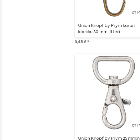
от 
Union Knopf by Prym karan
koukku 30 mm litteä
antiikkimessinki
3,45 € *
от 
Union Knopf by Prym 25 mm:n