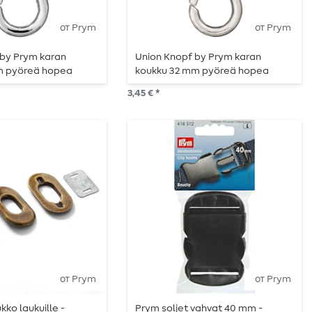
от Prym
от Prym
 by Prym karan
Union Knopf by Prym karan
m pyöreä hopea
koukku 32 mm pyöreä hopea
3,45 € *
от Prym
от Prym
kko laukuille -
Prym soljet vahvat 40 mm -