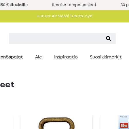
50 € tilauksille
Ilmaiset ompeluohjeet
30 p
Uutuus: Air Mesh! Tutustu nyt!
nnöspalat
Ale
Inspiraatio
Suosikkimerkit
keet