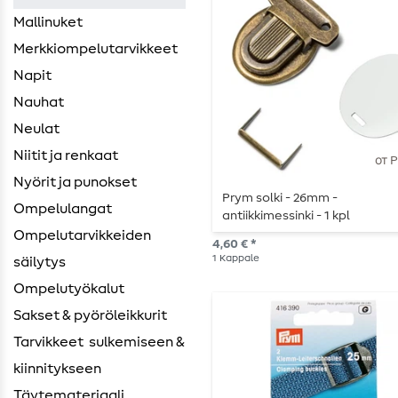
Mallinuket
Merkkiompelutarvikkeet
Napit
Nauhat
Neulat
Niitit ja renkaat
от 
Nyörit ja punokset
Prym solki - 26mm -
Ompelulangat
antiikkimessinki - 1 kpl
Ompelutarvikkeiden ​
4,60 € *
1
Kappale
säilytys
Ompelutyökalut
Sakset & pyöröleikkurit
Tarvikkeet ​ sulkemiseen &
kiinnitykseen
Täytemateriaali