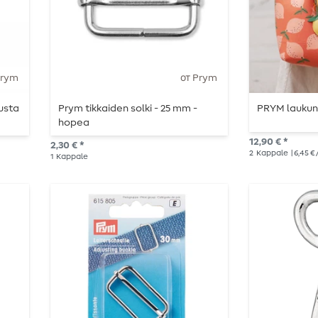
Prym
от Prym
usta
Prym tikkaiden solki - 25 mm -
PRYM laukun 
hopea
12,90 € *
2,30 € *
2
Kappale
| 6,45 €
1
Kappale