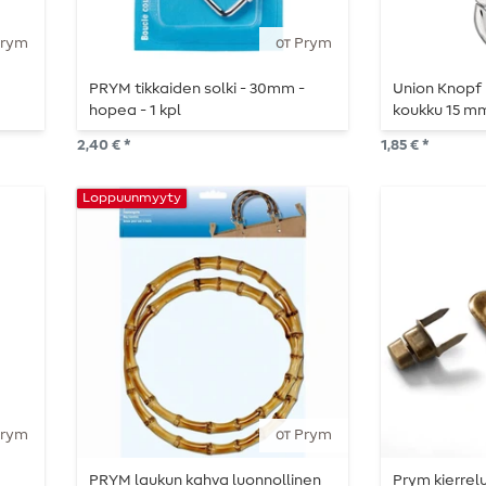
Prym
от Prym
PRYM tikkaiden solki - 30mm -
Union Knopf
hopea - 1 kpl
koukku 15 m
2,40 € *
1,85 € *
Loppuunmyyty
Prym
от Prym
PRYM laukun kahva luonnollinen
Prym kierrelu