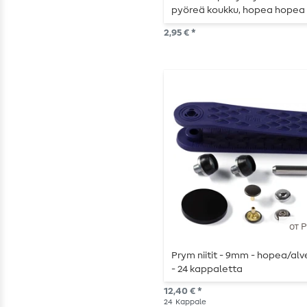
pyöreä koukku, hopea hopea
2,95 € *
от 
Prym niitit - 9mm - hopea/alv
- 24 kappaletta
12,40 € *
24
Kappale