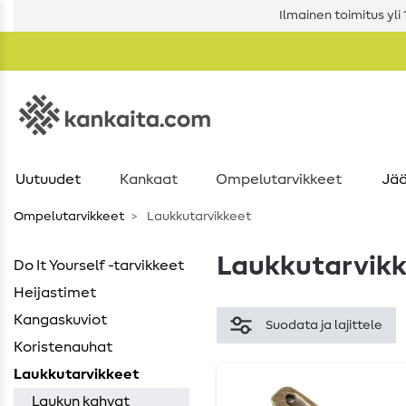
Ilmainen toimitus yli 1
Uutuudet
Kankaat
Ompelutarvikkeet
Jää
Ompelutarvikkeet
Laukkutarvikkeet
Laukkutarvik
Do It Yourself -tarvikkeet
Heijastimet
Kangaskuviot
Suodata ja lajittele
Koristenauhat
Laukkutarvikkeet
Laukun kahvat