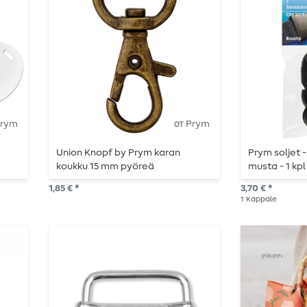
Prym
от Prym
Union Knopf by Prym karan
Prym soljet 
koukku 15 mm pyöreä
musta - 1 kpl
antiikkimessinki
1,85 € *
3,70 € *
1
Kappale