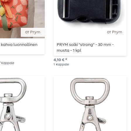
от Prym
от Prym
kahva luonnollinen
PRYM solki "strong" - 30 mm -
musta - 1 kpl
4,10 € *
 / Kappale
1
Kappale