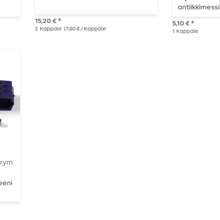
antiikkimessin
15,20 € *
5,10 € *
2
Kappale
| 7,60 € / Kappale
1
Kappale
Prym
eeni