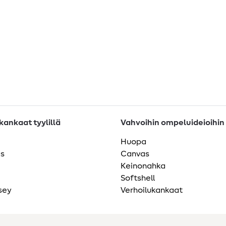
ankaat tyylillä
Vahvoihin ompeluideioihin
Huopa
as
Canvas
Keinonahka
Softshell
sey
Verhoilukankaat