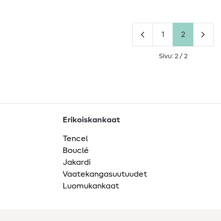
1
2
Sivu: 2 / 2
Erikoiskankaat
Tencel
Bouclé
Jakardi
Vaatekangasuutuudet
Luomukankaat