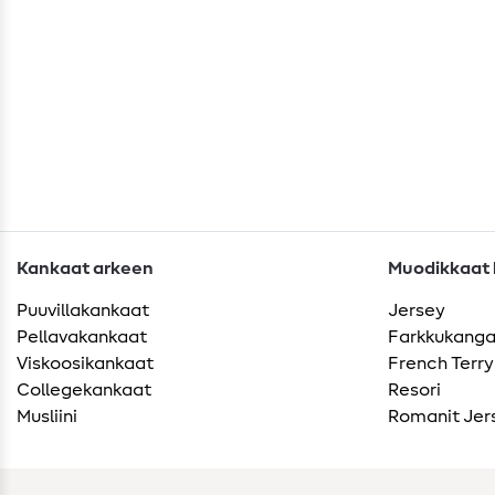
Kankaat arkeen
Muodikkaat k
Puuvillakankaat
Jersey
Pellavakankaat
Farkkukang
Viskoosikankaat
French Terry
Collegekankaat
Resori
Musliini
Romanit Jer