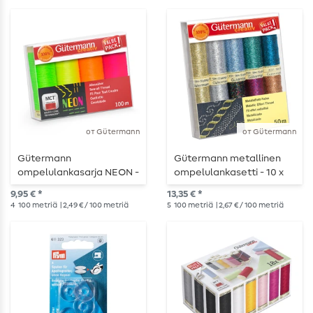
sävyjä - 4x100m
от Gütermann
от Gütermann
Gütermann
Gütermann metallinen
ompelulankasarja NEON -
ompelulankasetti - 10 x
4x100m
50m
9,95 € *
13,35 € *
4
100 metriä
| 2,49 € / 100 metriä
5
100 metriä
| 2,67 € / 100 metriä