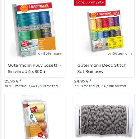
Loppuunmyyty
от Gütermann
от Gütermann
Gütermann Puuvillasetti -
Gütermann Deco Stitch
Sinivihreä 6 x 300m
Set Rainbow
25,95 € *
24,95 € *
18
100 metriä
| 1,44 € / 100 metriä
7
100 metriä
| 3,56 € / 100 metriä