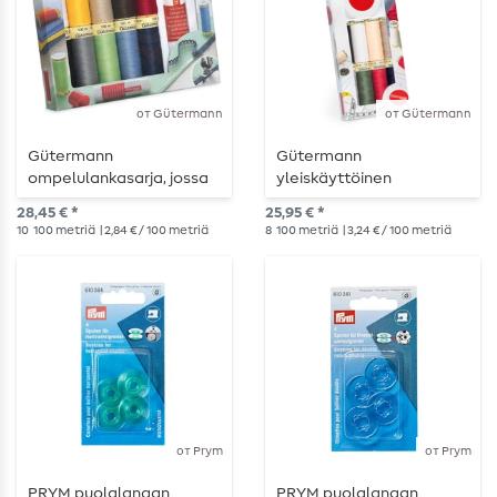
от Gütermann
от Gütermann
Gütermann
Gütermann
ompelulankasarja, jossa
yleiskäyttöinen
on tekstiilien
ompelulankasarja
28,45 € *
25,95 € *
kiinnitystappi
rullamittauksella
10
100 metriä
| 2,84 € / 100 metriä
8
100 metriä
| 3,24 € / 100 metriä
varustettuna
от Prym
от Prym
PRYM puolalangan
PRYM puolalangan