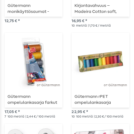
Gütermann
Kirjontavahvuus –
monikäyttösaumat -
Madeira Cotton soft,
Vettä hylkivä - Set
musta
12,75 € *
16,95 € *
värillinen - 4x100m
10
metriä
| 1,70 € / metriä
от Gütermann
от Gütermann
Gütermann
Gütermann rPET
ompelulankasarja farkut
ompelulankasarja
Rainbow
17,05 € *
22,95 € *
7
100 metriä
| 2,44 € / 100 metriä
10
100 metriä
| 2,30 € / 100 metriä