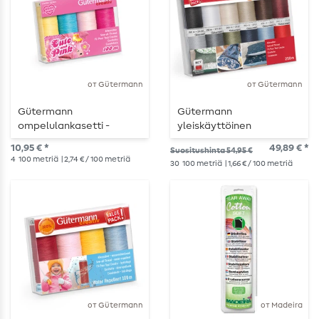
от Gütermann
от Gütermann
Gütermann
Gütermann
ompelulankasetti -
yleiskäyttöinen
4x100m
ompelusetti - neutraali 12
10,95 € *
49,89 € *
Suositushinta 54,95 €
x 250m
4
100 metriä
| 2,74 € / 100 metriä
30
100 metriä
| 1,66 € / 100 metriä
от Gütermann
от Madeira