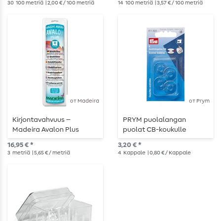
30
100 metriä
| 2,00 € / 100 metriä
14
100 metriä
| 3,57 € / 100 metriä
от Madeira
от Prym
Kirjontavahvuus –
PRYM puolalangan
Madeira Avalon Plus
puolat CB-koukulle
20.5mm
16,95 € *
3,20 € *
3
metriä
| 5,65 € / metriä
4
Kappale
| 0,80 € / Kappale