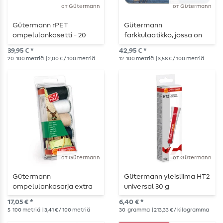
от Gütermann
от Gütermann
Gütermann rPET
Gütermann
ompelulankasetti - 20
farkkulaatikko, jossa on
puolaa
farkkuneuloja ja
39,95 € *
42,95 € *
keinonahkaetikettejä
20
100 metriä
| 2,00 € / 100 metriä
12
100 metriä
| 3,58 € / 100 metriä
от Gütermann
от Gütermann
Gütermann
Gütermann yleisliima HT2
ompelulankasarja extra
universal 30 g
strong
17,05 € *
6,40 € *
5
100 metriä
| 3,41 € / 100 metriä
30
gramma
| 213,33 € / kilogramma