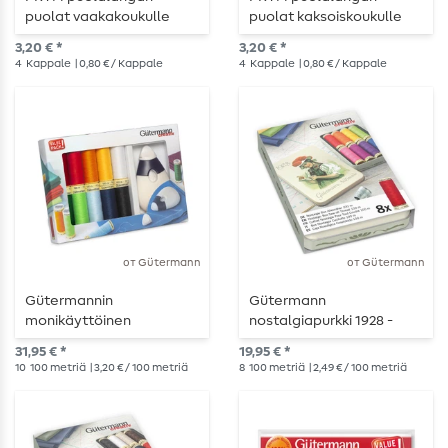
puolat vaakakoukulle
puolat kaksoiskoukulle
21.6mm
21.9mm
3,20 € *
3,20 € *
4
Kappale
| 0,80 € / Kappale
4
Kappale
| 0,80 € / Kappale
от Gütermann
от Gütermann
Gütermannin
Gütermann
monikäyttöinen
nostalgiapurkki 1928 -
ompelusetti PRYM-
sateenkaaripainos
31,95 € *
19,95 € *
liitupyörällä varustettuna
10
100 metriä
| 3,20 € / 100 metriä
8
100 metriä
| 2,49 € / 100 metriä