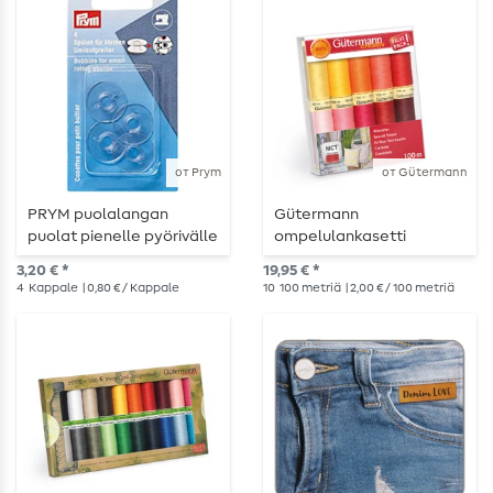
от Prym
от Gütermann
PRYM puolalangan
Gütermann
puolat pienelle pyörivälle
ompelulankasetti
koukulle 21.2mm
yleiskäyttöinen ompelija
3,20 € *
19,95 € *
PUNAINEN
4
Kappale
| 0,80 € / Kappale
10
100 metriä
| 2,00 € / 100 metriä