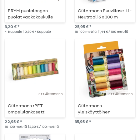
PRYM puolalangan
Gütermann Puuvillasetti -
puolat vaakakoukulle
Neutraali 6 x 300 m
21.2mm
3,20 € *
25,95 € *
4
Kappale
| 0,80 € / Kappale
18
100 metriä
| 1,44 € / 100 metriä
от Gütermann
от Gütermann
Gütermann rPET
Gütermann
ompelulankasetti
yleiskäyttöinen
pastellivärinen
ompelulankasetti
22,95 € *
35,95 € *
Fashion - 14 x 100m
10
100 metriä
| 2,30 € / 100 metriä