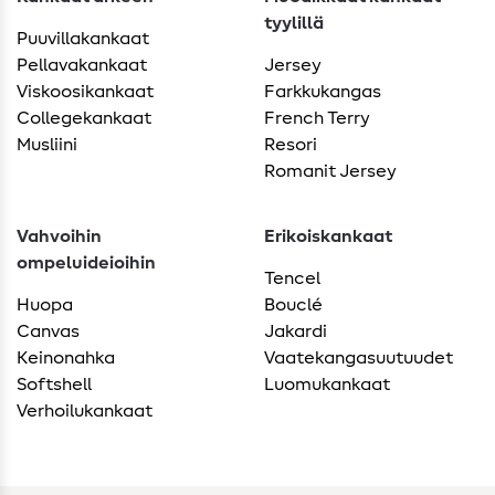
tyylillä
Puuvillakankaat
Pellavakankaat
Jersey
Viskoosikankaat
Farkkukangas
Collegekankaat
French Terry
Musliini
Resori
Romanit Jersey
Vahvoihin
Erikoiskankaat
ompeluideioihin
Tencel
Huopa
Bouclé
Canvas
Jakardi
Keinonahka
Vaatekangasuutuudet
Softshell
Luomukankaat
Verhoilukankaat