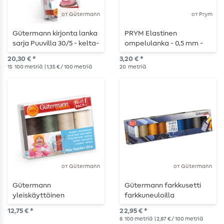
от Gütermann
от Prym
Gütermann kirjonta lanka
PRYM Elastinen
sarja Puuvilla 30/5 - kelta-
ompelulanka - 0,5 mm -
punainen 5 x 300m
harmaa
20,30 € *
3,20 € *
15
100 metriä
| 1,35 € / 100 metriä
20
metriä
от Gütermann
от Gütermann
Gütermann
Gütermann farkkusetti
yleiskäyttöinen
farkkuneuloilla
ompelukone - Vettä
varustettuna
12,75 € *
22,95 € *
hylkivä - Setti maan
8
100 metriä
| 2,87 € / 100 metriä