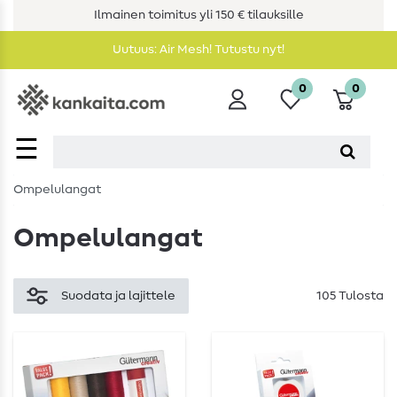
Ilmainen toimitus yli 150 € tilauksille
Uutuus: Air Mesh! Tutustu nyt!
0
0
☰
Ompelulangat
Ompelulangat
Suodata ja lajittele
105 Tulosta