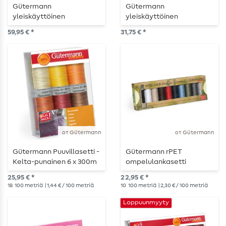
Gütermann
Gütermann
yleiskäyttöinen
yleiskäyttöinen
ompelusetti Fashion Box
ompelukone - Vettä
59,95 € *
31,75 € *
- 20 x 100m
hylkivä - Sarja - 10x100m
от Gütermann
от Gütermann
Gütermann Puuvillasetti -
Gütermann rPET
Kelta-punainen 6 x 300m
ompelulankasetti
Neutraali
25,95 € *
22,95 € *
18
100 metriä
| 1,44 € / 100 metriä
10
100 metriä
| 2,30 € / 100 metriä
Loppuunmyyty