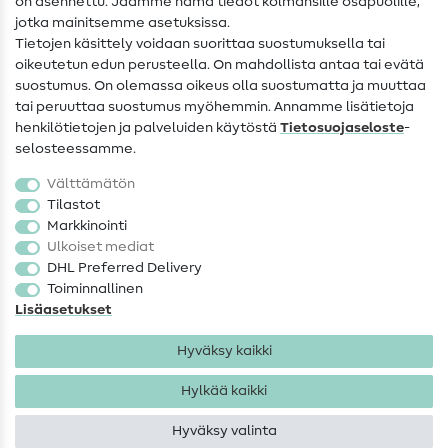
on asennettu. Jaamme nämä tiedot kolmansille osapuolille,
Yhteystiedot
jotka mainitsemme asetuksissa.
Tietoa omistajanvaihdoksesta
Tietojen käsittely voidaan suorittaa suostumuksella tai
oikeutetun edun perusteella. On mahdollista antaa tai evätä
FAQ
suostumus. On olemassa oikeus olla suostumatta ja muuttaa
tai peruuttaa suostumus myöhemmin. Annamme lisätietoja
Peruutusoikeus
henkilötietojen ja palveluiden käytöstä
Tietosuojaseloste
-
Suosittu
selosteessamme.
Välttämätön
Kankaat
Tilastot
Markkinointi
Ompelutarvikkeet
Ulkoiset mediat
Ale
DHL Preferred Delivery
Toiminnallinen
Lisäasetukset
Hyväksy kaikki
Hylkää kaikki
Yhteystiedot
Tietosuoja
Käyttöehdot
Peruutusoikeus
Hyväksy valinta
Tekijänoikeus 2026 SewIY GmbH