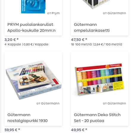
от Prym
от Gütermann
PRYM puolalankarullat
Gütermann
Apollo-koukulle 20mm:n
ompelulankasetti
koukulle
yleiskäyttöinen
3,20 € *
47,50 € *
ompelulanka
4
Kappale
| 0,80 € / Kappale
18
100 metriä
| 2,64 € / 100 metriä
läpinäkyvässä laatikossa
от Gütermann
от Gütermann
Gütermann
Gütermann Deko Stitch
nostalgiapurkki 1930
Set - 20 puolaa
59,95 € *
49,95 € *