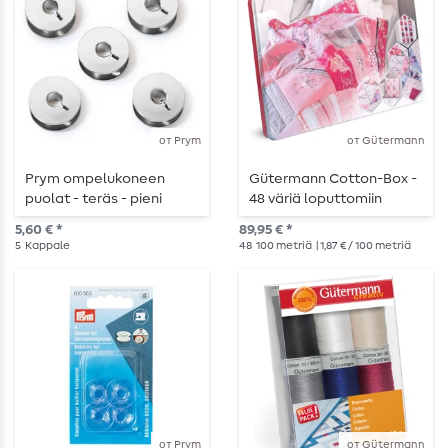
от Prym
от Gütermann
Prym ompelukoneen
Gütermann Cotton-Box -
puolat - teräs - pieni
48 väriä loputtomiin
pyörivä koukku - 21.2mm -
ompeluideoihin
5,60 € *
89,95 € *
5 kpl
5
Kappale
48
100 metriä
| 1,87 € / 100 metriä
от Prym
от Gütermann