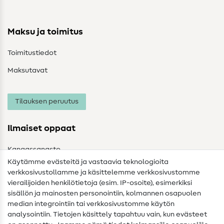
Maksu ja toimitus
Toimitustiedot
Maksutavat
Tilauksen peruutus
Ilmaiset oppaat
Kangassanasto
Käytämme evästeitä ja vastaavia teknologioita
Ompelusanasto
verkkosivustollamme ja käsittelemme verkkosivustomme
vierailijoiden henkilötietoja (esim. IP-osoite), esimerkiksi
Ompeluohjeet
sisällön ja mainosten personointiin, kolmannen osapuolen
median integrointiin tai verkkosivustomme käytön
Apua ja yhteystiedot
analysointiin. Tietojen käsittely tapahtuu vain, kun evästeet