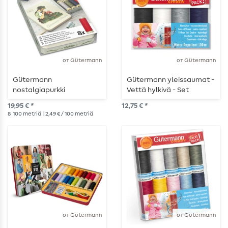
от Gütermann
от Gütermann
Gütermann
Gütermann yleissaumat -
nostalgiapurkki
Vettä hylkivä - Set
neutraali - 4x100m
19,95 € *
12,75 € *
8
100 metriä
| 2,49 € / 100 metriä
от Gütermann
от Gütermann