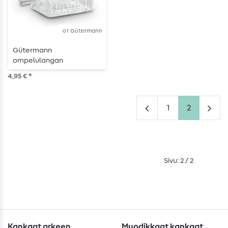
от Gütermann
Gütermann
ompelulangan
säilytyslaatikko 12
4,95 € *
puolalle
1
2
Sivu: 2 / 2
Kankaat arkeen
Muodikkaat kankaat